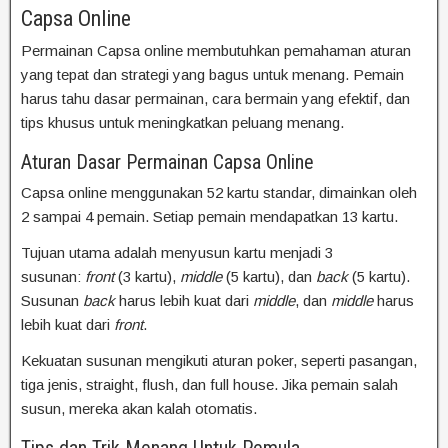
Capsa Online
Permainan Capsa online membutuhkan pemahaman aturan
yang tepat dan strategi yang bagus untuk menang. Pemain
harus tahu dasar permainan, cara bermain yang efektif, dan
tips khusus untuk meningkatkan peluang menang.
Aturan Dasar Permainan Capsa Online
Capsa online menggunakan 52 kartu standar, dimainkan oleh
2 sampai 4 pemain. Setiap pemain mendapatkan 13 kartu.
Tujuan utama adalah menyusun kartu menjadi 3
susunan:
front
(3 kartu),
middle
(5 kartu), dan
back
(5 kartu).
Susunan
back
harus lebih kuat dari
middle
, dan
middle
harus
lebih kuat dari
front
.
Kekuatan susunan mengikuti aturan poker, seperti pasangan,
tiga jenis, straight, flush, dan full house. Jika pemain salah
susun, mereka akan kalah otomatis.
Tips dan Trik Menang Untuk Pemula