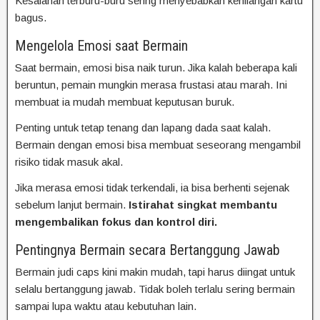
Kesalahan terburu-buru sering menyebabkan kehilangan kartu
bagus.
Mengelola Emosi saat Bermain
Saat bermain, emosi bisa naik turun. Jika kalah beberapa kali
beruntun, pemain mungkin merasa frustasi atau marah. Ini
membuat ia mudah membuat keputusan buruk.
Penting untuk tetap tenang dan lapang dada saat kalah.
Bermain dengan emosi bisa membuat seseorang mengambil
risiko tidak masuk akal.
Jika merasa emosi tidak terkendali, ia bisa berhenti sejenak
sebelum lanjut bermain.
Istirahat singkat membantu
mengembalikan fokus dan kontrol diri.
Pentingnya Bermain secara Bertanggung Jawab
Bermain judi caps kini makin mudah, tapi harus diingat untuk
selalu bertanggung jawab. Tidak boleh terlalu sering bermain
sampai lupa waktu atau kebutuhan lain.