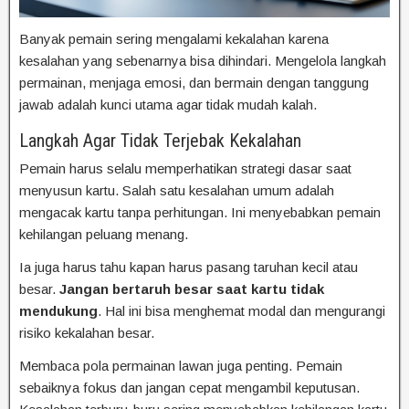
Banyak pemain sering mengalami kekalahan karena
kesalahan yang sebenarnya bisa dihindari. Mengelola langkah
permainan, menjaga emosi, dan bermain dengan tanggung
jawab adalah kunci utama agar tidak mudah kalah.
Langkah Agar Tidak Terjebak Kekalahan
Pemain harus selalu memperhatikan strategi dasar saat
menyusun kartu. Salah satu kesalahan umum adalah
mengacak kartu tanpa perhitungan. Ini menyebabkan pemain
kehilangan peluang menang.
Ia juga harus tahu kapan harus pasang taruhan kecil atau
besar.
Jangan bertaruh besar saat kartu tidak
mendukung
. Hal ini bisa menghemat modal dan mengurangi
risiko kekalahan besar.
Membaca pola permainan lawan juga penting. Pemain
sebaiknya fokus dan jangan cepat mengambil keputusan.