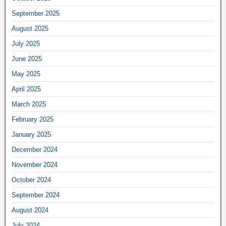
September 2025
August 2025
July 2025
June 2025
May 2025
April 2025
March 2025
February 2025
January 2025
December 2024
November 2024
October 2024
September 2024
August 2024
July 2024