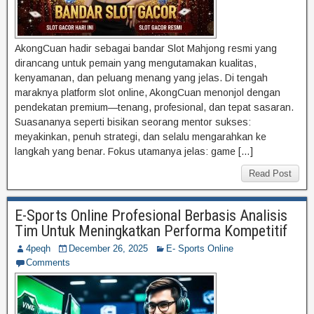
AkongCuan hadir sebagai bandar Slot Mahjong resmi yang
dirancang untuk pemain yang mengutamakan kualitas,
kenyamanan, dan peluang menang yang jelas. Di tengah
maraknya platform slot online, AkongCuan menonjol dengan
pendekatan premium—tenang, profesional, dan tepat sasaran.
Suasananya seperti bisikan seorang mentor sukses:
meyakinkan, penuh strategi, dan selalu mengarahkan ke
langkah yang benar. Fokus utamanya jelas: game […]
Read Post
E-Sports Online Profesional Berbasis Analisis
Tim Untuk Meningkatkan Performa Kompetitif
4peqh
December 26, 2025
E- Sports Online
Comments