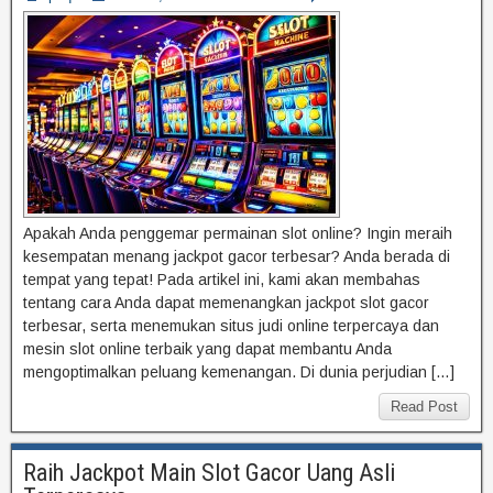
Apakah Anda penggemar permainan slot online? Ingin meraih
kesempatan menang jackpot gacor terbesar? Anda berada di
tempat yang tepat! Pada artikel ini, kami akan membahas
tentang cara Anda dapat memenangkan jackpot slot gacor
terbesar, serta menemukan situs judi online terpercaya dan
mesin slot online terbaik yang dapat membantu Anda
mengoptimalkan peluang kemenangan. Di dunia perjudian […]
Read Post
Raih Jackpot Main Slot Gacor Uang Asli