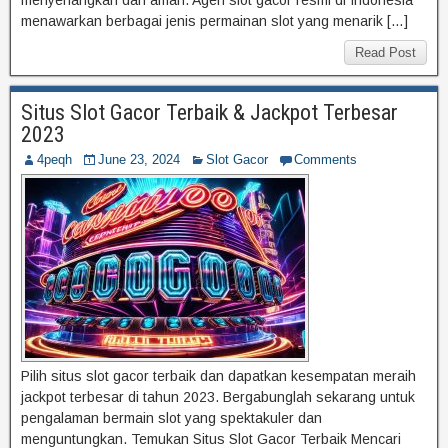
menyenangkan dan aman. Agen slot gacor resmi di Indonesia
menawarkan berbagai jenis permainan slot yang menarik […]
Read Post
Situs Slot Gacor Terbaik & Jackpot Terbesar
2023
4peqh
June 23, 2024
Slot Gacor
Comments
Pilih situs slot gacor terbaik dan dapatkan kesempatan meraih
jackpot terbesar di tahun 2023. Bergabunglah sekarang untuk
pengalaman bermain slot yang spektakuler dan
menguntungkan. Temukan Situs Slot Gacor Terbaik Mencari