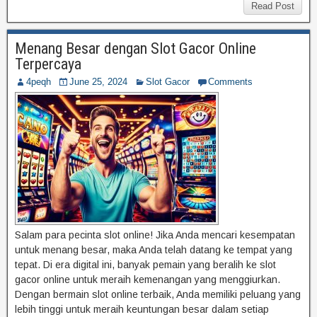
Read Post
Menang Besar dengan Slot Gacor Online
Terpercaya
4peqh
June 25, 2024
Slot Gacor
Comments
Salam para pecinta slot online! Jika Anda mencari kesempatan
untuk menang besar, maka Anda telah datang ke tempat yang
tepat. Di era digital ini, banyak pemain yang beralih ke slot
gacor online untuk meraih kemenangan yang menggiurkan.
Dengan bermain slot online terbaik, Anda memiliki peluang yang
lebih tinggi untuk meraih keuntungan besar dalam setiap