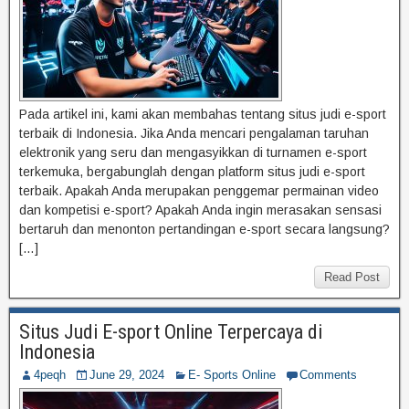
Pada artikel ini, kami akan membahas tentang situs judi e-sport
terbaik di Indonesia. Jika Anda mencari pengalaman taruhan
elektronik yang seru dan mengasyikkan di turnamen e-sport
terkemuka, bergabunglah dengan platform situs judi e-sport
terbaik. Apakah Anda merupakan penggemar permainan video
dan kompetisi e-sport? Apakah Anda ingin merasakan sensasi
bertaruh dan menonton pertandingan e-sport secara langsung?
[…]
Read Post
Situs Judi E-sport Online Terpercaya di
Indonesia
4peqh
June 29, 2024
E- Sports Online
Comments