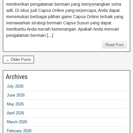
memberikan pengalaman bermain yang menyenangkan serta
adil. Di situs judi Capsa Online yang terpercaya, Anda dapat
menemukan berbagai pilihan game Capsa Online terbaik yang
menawarkan strategi bermain Capsa Susun yang dapat
membantu Anda meraih kemenangan. Apakah Anda mencari
pengalaman bermain […]
Read Post
← Older Posts
Archives
July 2026
June 2026
May 2026
April 2026
March 2026
February 2026