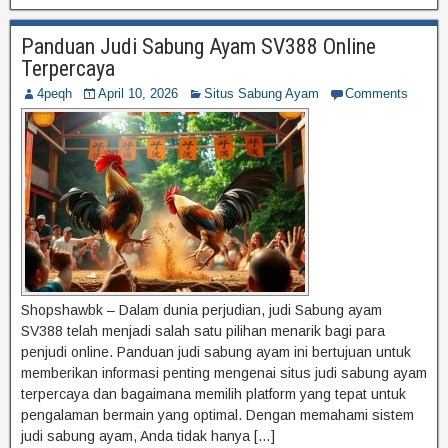
Panduan Judi Sabung Ayam SV388 Online
Terpercaya
4peqh
April 10, 2026
Situs Sabung Ayam
Comments
Shopshawbk – Dalam dunia perjudian, judi Sabung ayam
SV388 telah menjadi salah satu pilihan menarik bagi para
penjudi online. Panduan judi sabung ayam ini bertujuan untuk
memberikan informasi penting mengenai situs judi sabung ayam
terpercaya dan bagaimana memilih platform yang tepat untuk
pengalaman bermain yang optimal. Dengan memahami sistem
judi sabung ayam, Anda tidak hanya […]