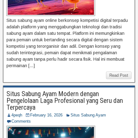
Situs sabung ayam online berkonsep kompetisi digital terpadu
adalah platform yang menggabungkan teknologi dan tradisi
sabung ayam dalam satu tempat. Platform ini memungkinkan
para pemain untuk bertanding secara digital dengan sistem
kompetisi yang terorganisir dan adil. Dengan konsep yang
sudah terintegrasi, pemain dapat menikmati pengalaman
sabung ayam tanpa perlu hadir secara fisik. Hal ini membuat
permainan […]
Read Post
Situs Sabung Ayam Modern dengan
Pengelolaan Laga Profesional yang Seru dan
Terpercaya
4peqh
February 16, 2026
Situs Sabung Ayam
Comments