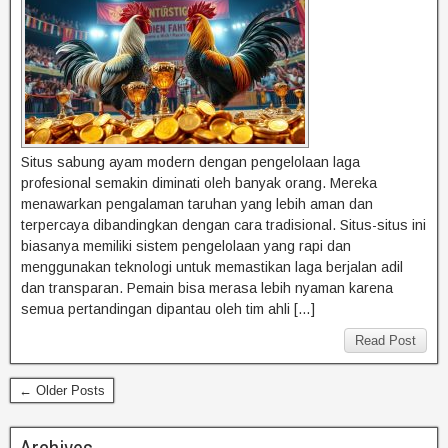
Situs sabung ayam modern dengan pengelolaan laga
profesional semakin diminati oleh banyak orang. Mereka
menawarkan pengalaman taruhan yang lebih aman dan
terpercaya dibandingkan dengan cara tradisional. Situs-situs ini
biasanya memiliki sistem pengelolaan yang rapi dan
menggunakan teknologi untuk memastikan laga berjalan adil
dan transparan. Pemain bisa merasa lebih nyaman karena
semua pertandingan dipantau oleh tim ahli […]
Read Post
← Older Posts