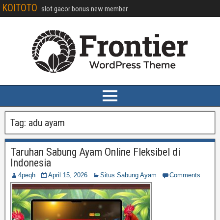
KOITOTO
slot gacor bonus new member
Tag:
adu ayam
Taruhan Sabung Ayam Online Fleksibel di
Indonesia
4peqh
April 15, 2026
Situs Sabung Ayam
Comments