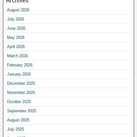
Archives
August 2026
July 2026
June 2026
May 2026
April 2026
March 2026
February 2026
January 2026
December 2025
November 2025
October 2025
September 2025
August 2025
July 2025