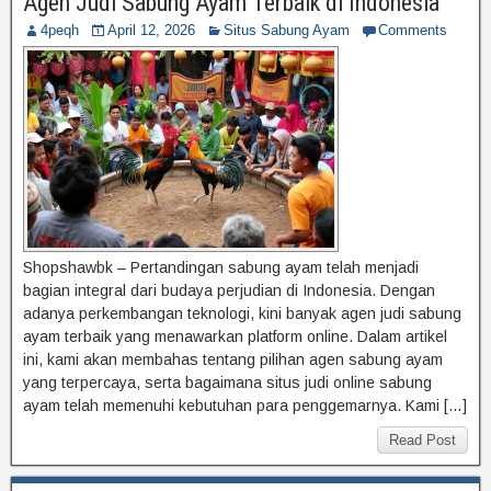
Agen Judi Sabung Ayam Terbaik di Indonesia
4peqh
April 12, 2026
Situs Sabung Ayam
Comments
Shopshawbk – Pertandingan sabung ayam telah menjadi
bagian integral dari budaya perjudian di Indonesia. Dengan
adanya perkembangan teknologi, kini banyak agen judi sabung
ayam terbaik yang menawarkan platform online. Dalam artikel
ini, kami akan membahas tentang pilihan agen sabung ayam
yang terpercaya, serta bagaimana situs judi online sabung
ayam telah memenuhi kebutuhan para penggemarnya. Kami […]
Read Post