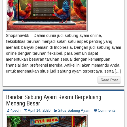
Shopshawbk – Dalam dunia judi sabung ayam online,
fleksibilitas taruhan menjadi salah satu aspek penting yang
menarik banyak pemain di Indonesia. Dengan judi sabung ayam
online dengan taruhan fleksibel, para pemain dapat
menentukan besaran taruhan sesuai dengan kemampuan
finansial dan preferensi mereka. Artikel ini akan memandu Anda
untuk menemukan situs judi sabung ayam terpercaya, serta […]
Read Post
Bandar Sabung Ayam Resmi Berpeluang
Menang Besar
4peqh
April 14, 2026
Situs Sabung Ayam
Comments