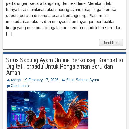
pertarungan secara langsung dan real-time. Mereka tidak
hanya bisa menikmati aksi sabung ayam, tetapi juga merasa
seperti berada di tempat acara berlangsung. Platform ini
memudahkan akses dan menyediakan tayangan berkualitas
tinggi yang membuat pengalaman menonton jadi lebih seru dan
[…]
Read Post
Situs Sabung Ayam Online Berkonsep Kompetisi
Digital Terpadu Untuk Pengalaman Seru dan
Aman
4peqh
February 17, 2026
Situs Sabung Ayam
Comments