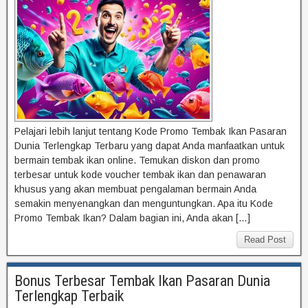
Pelajari lebih lanjut tentang Kode Promo Tembak Ikan Pasaran
Dunia Terlengkap Terbaru yang dapat Anda manfaatkan untuk
bermain tembak ikan online. Temukan diskon dan promo
terbesar untuk kode voucher tembak ikan dan penawaran
khusus yang akan membuat pengalaman bermain Anda
semakin menyenangkan dan menguntungkan. Apa itu Kode
Promo Tembak Ikan? Dalam bagian ini, Anda akan […]
Read Post
Bonus Terbesar Tembak Ikan Pasaran Dunia
Terlengkap Terbaik