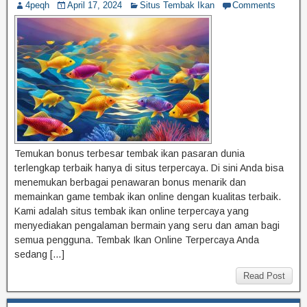
4peqh
April 17, 2024
Situs Tembak Ikan
Comments
Temukan bonus terbesar tembak ikan pasaran dunia
terlengkap terbaik hanya di situs terpercaya. Di sini Anda bisa
menemukan berbagai penawaran bonus menarik dan
memainkan game tembak ikan online dengan kualitas terbaik.
Kami adalah situs tembak ikan online terpercaya yang
menyediakan pengalaman bermain yang seru dan aman bagi
semua pengguna. Tembak Ikan Online Terpercaya Anda
sedang […]
Read Post