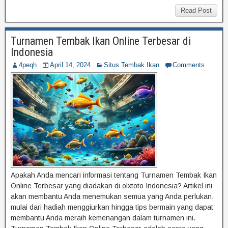
Read Post
Turnamen Tembak Ikan Online Terbesar di
Indonesia
4peqh
April 14, 2024
Situs Tembak Ikan
Comments
Apakah Anda mencari informasi tentang Turnamen Tembak Ikan
Online Terbesar yang diadakan di olxtoto Indonesia? Artikel ini
akan membantu Anda menemukan semua yang Anda perlukan,
mulai dari hadiah menggiurkan hingga tips bermain yang dapat
membantu Anda meraih kemenangan dalam turnamen ini.