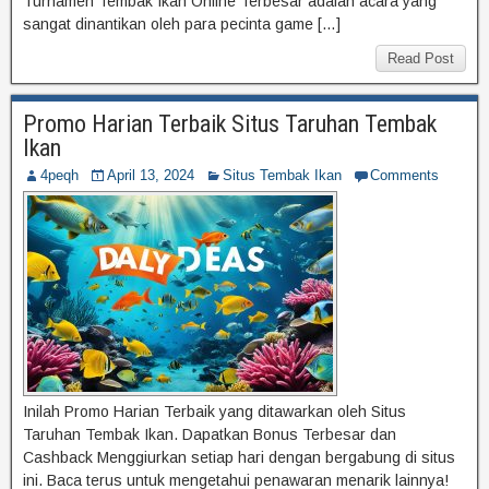
Turnamen Tembak Ikan Online Terbesar adalah acara yang
sangat dinantikan oleh para pecinta game […]
Read Post
Promo Harian Terbaik Situs Taruhan Tembak
Ikan
4peqh
April 13, 2024
Situs Tembak Ikan
Comments
Inilah Promo Harian Terbaik yang ditawarkan oleh Situs
Taruhan Tembak Ikan. Dapatkan Bonus Terbesar dan
Cashback Menggiurkan setiap hari dengan bergabung di situs
ini. Baca terus untuk mengetahui penawaran menarik lainnya!