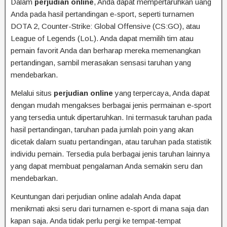
Dalam
perjudian online
, Anda dapat mempertaruhkan uang
Anda pada hasil pertandingan e-sport, seperti turnamen
DOTA 2, Counter-Strike: Global Offensive (CS:GO), atau
League of Legends (LoL). Anda dapat memilih tim atau
pemain favorit Anda dan berharap mereka memenangkan
pertandingan, sambil merasakan sensasi taruhan yang
mendebarkan.
Melalui situs
perjudian online
yang terpercaya, Anda dapat
dengan mudah mengakses berbagai jenis permainan e-sport
yang tersedia untuk dipertaruhkan. Ini termasuk taruhan pada
hasil pertandingan, taruhan pada jumlah poin yang akan
dicetak dalam suatu pertandingan, atau taruhan pada statistik
individu pemain. Tersedia pula berbagai jenis taruhan lainnya
yang dapat membuat pengalaman Anda semakin seru dan
mendebarkan.
Keuntungan dari perjudian online adalah Anda dapat
menikmati aksi seru dari turnamen e-sport di mana saja dan
kapan saja. Anda tidak perlu pergi ke tempat-tempat