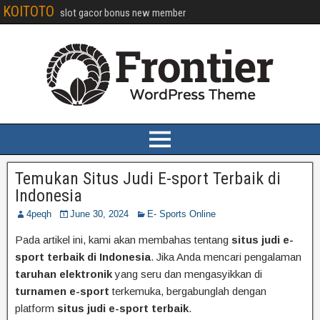
KOITOTO
slot gacor bonus new member
Temukan Situs Judi E-sport Terbaik di
Indonesia
4peqh
June 30, 2024
E- Sports Online
Pada artikel ini, kami akan membahas tentang
situs judi e-
sport terbaik di Indonesia
. Jika Anda mencari pengalaman
taruhan elektronik
yang seru dan mengasyikkan di
turnamen e-sport
terkemuka, bergabunglah dengan
platform
situs judi e-sport terbaik
.