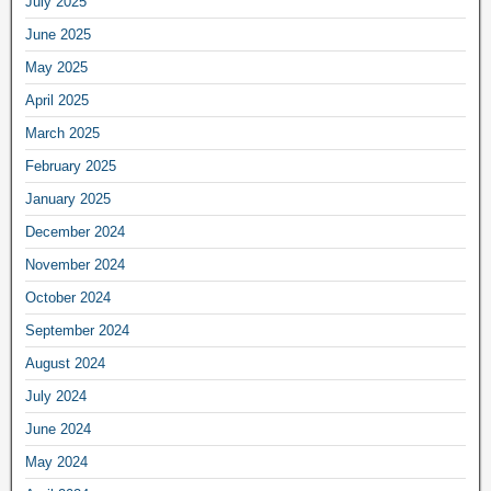
July 2025
June 2025
May 2025
April 2025
March 2025
February 2025
January 2025
December 2024
November 2024
October 2024
September 2024
August 2024
July 2024
June 2024
May 2024