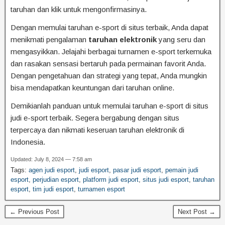
taruhan dan klik untuk mengonfirmasinya.
Dengan memulai taruhan e-sport di situs terbaik, Anda dapat
menikmati pengalaman
taruhan elektronik
yang seru dan
mengasyikkan. Jelajahi berbagai turnamen e-sport terkemuka
dan rasakan sensasi bertaruh pada permainan favorit Anda.
Dengan pengetahuan dan strategi yang tepat, Anda mungkin
bisa mendapatkan keuntungan dari taruhan online.
Demikianlah panduan untuk memulai taruhan e-sport di situs
judi e-sport terbaik. Segera bergabung dengan situs
terpercaya dan nikmati keseruan taruhan elektronik di
Indonesia.
Updated: July 8, 2024 — 7:58 am
Tags:
agen judi esport
,
judi esport
,
pasar judi esport
,
pemain judi
esport
,
perjudian esport
,
platform judi esport
,
situs judi esport
,
taruhan
esport
,
tim judi esport
,
turnamen esport
← Previous Post
Next Post →