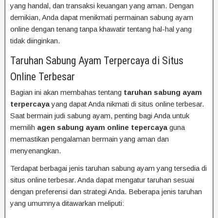
yang handal, dan transaksi keuangan yang aman. Dengan
demikian, Anda dapat menikmati permainan sabung ayam
online dengan tenang tanpa khawatir tentang hal-hal yang
tidak diinginkan.
Taruhan Sabung Ayam Terpercaya di Situs
Online Terbesar
Bagian ini akan membahas tentang
taruhan sabung ayam
terpercaya
yang dapat Anda nikmati di situs online terbesar.
Saat bermain judi sabung ayam, penting bagi Anda untuk
memilih
agen sabung ayam online tepercaya
guna
memastikan pengalaman bermain yang aman dan
menyenangkan.
Terdapat berbagai jenis taruhan sabung ayam yang tersedia di
situs online terbesar. Anda dapat mengatur taruhan sesuai
dengan preferensi dan strategi Anda. Beberapa jenis taruhan
yang umumnya ditawarkan meliputi: