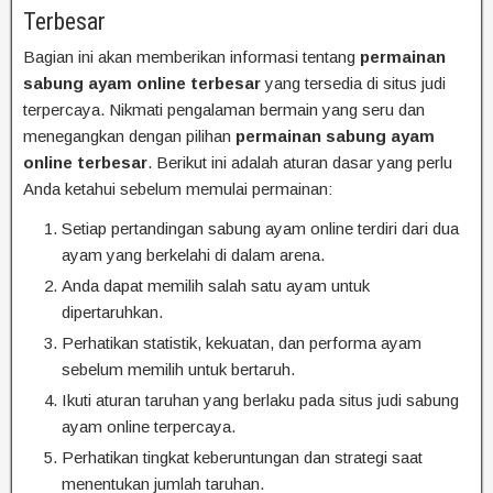
Terbesar
Bagian ini akan memberikan informasi tentang
permainan
sabung ayam online terbesar
yang tersedia di situs judi
terpercaya. Nikmati pengalaman bermain yang seru dan
menegangkan dengan pilihan
permainan sabung ayam
online terbesar
. Berikut ini adalah aturan dasar yang perlu
Anda ketahui sebelum memulai permainan:
Setiap pertandingan sabung ayam online terdiri dari dua
ayam yang berkelahi di dalam arena.
Anda dapat memilih salah satu ayam untuk
dipertaruhkan.
Perhatikan statistik, kekuatan, dan performa ayam
sebelum memilih untuk bertaruh.
Ikuti aturan taruhan yang berlaku pada situs judi sabung
ayam online terpercaya.
Perhatikan tingkat keberuntungan dan strategi saat
menentukan jumlah taruhan.