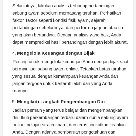
Selanjutnya, lakukan analisis terhadap pertandingan
sabung ayam sebelum memasang taruhan. Perhatikan
faktor-faktor seperti kondisi fisik ayam, sejarah
pertandingan sebelumnya, dan performa jagoan atau tim
yang akan bertanding. Dengan analisis yang baik, Anda
dapat memprediksi hasil pertandingan dengan lebih akurat.
Mengelola Keuangan dengan Bijak
Penting untuk mengelola keuangan Anda dengan bijak saat
bermain judi sabung ayam online. Tetapkan batas taruhan
yang sesuai dengan kemampuan keuangan Anda dan
jangan tergoda untuk bertaruh lebih dari yang Anda
mampu.
Mengikuti Langkah Pengembangan Diri
Jadilah pemain yang terus belajar dan mengembangkan
diri. Ikuti perkembangan terbaru dalam dunia sabung ayam
online, pelajari strategi baru, dan terus tingkatkan keahlian
Anda. Dengan adanya pembaruan pengetahuan dan