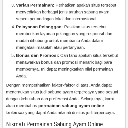
Varian Permainan:
Perhatikan apakah situs tersebut
menyediakan berbagai jenis taruhan sabung ayam,
seperti pertandingan lokal dan internasional.
Pelayanan Pelanggan:
Pastikan situs tersebut
memberikan layanan pelanggan yang responsif dan
mudah dihubungi untuk membantu Anda dalam
mengatasi masalah atau pertanyaan.
Bonus dan Promosi:
Cari tahu apakah situs tersebut
menawarkan bonus dan promosi menarik bagi para
membernya. Ini dapat meningkatkan nilai permainan
Anda.
Dengan memperhatikan faktor-faktor di atas, Anda dapat
menemukan situs judi sabung ayam terpercaya yang sesuai
dengan kebutuhan dan preferensi Anda. Selanjutnya, kami
akan membahas
permainan sabung ayam online
terbesar
yang dapat Anda nikmati di situs judi terpercaya.
Nikmati Permainan Sabung Ayam Online