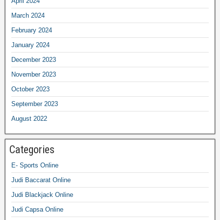
April 2024
March 2024
February 2024
January 2024
December 2023
November 2023
October 2023
September 2023
August 2022
Categories
E- Sports Online
Judi Baccarat Online
Judi Blackjack Online
Judi Capsa Online