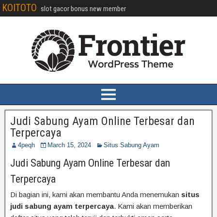
KOITOTO
slot gacor bonus new member
Judi Sabung Ayam Online Terbesar dan
Terpercaya
4peqh
March 15, 2024
Situs Sabung Ayam
Judi Sabung Ayam Online Terbesar dan
Terpercaya
Di bagian ini, kami akan membantu Anda menemukan
situs
judi sabung ayam terpercaya
. Kami akan memberikan