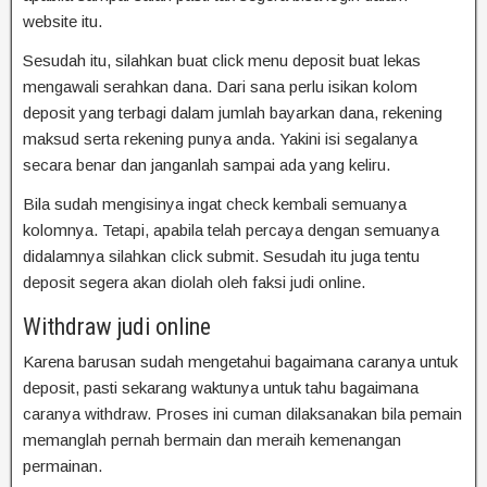
website itu.
Sesudah itu, silahkan buat click menu deposit buat lekas
mengawali serahkan dana. Dari sana perlu isikan kolom
deposit yang terbagi dalam jumlah bayarkan dana, rekening
maksud serta rekening punya anda. Yakini isi segalanya
secara benar dan janganlah sampai ada yang keliru.
Bila sudah mengisinya ingat check kembali semuanya
kolomnya. Tetapi, apabila telah percaya dengan semuanya
didalamnya silahkan click submit. Sesudah itu juga tentu
deposit segera akan diolah oleh faksi judi online.
Withdraw judi online
Karena barusan sudah mengetahui bagaimana caranya untuk
deposit, pasti sekarang waktunya untuk tahu bagaimana
caranya withdraw. Proses ini cuman dilaksanakan bila pemain
memanglah pernah bermain dan meraih kemenangan
permainan.