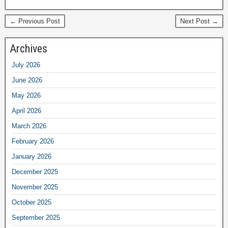
← Previous Post
Next Post →
Archives
July 2026
June 2026
May 2026
April 2026
March 2026
February 2026
January 2026
December 2025
November 2025
October 2025
September 2025