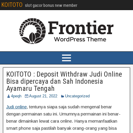
KOITOTO
slot gacor bonus new member
KOITOTO : Deposit Withdraw Judi Online
Bisa dipercaya dan Sah Indonesia
Ayamaru Tengah
4peqh
August 21, 2022
Uncategorized
Judi online
, tentunya siapa saja sudah mengenal benar
dengan permainan satu ini. Umumnya permainan ini benar-
benar dimainkan lewat cara online. Hanya memanfaatkan
smart phone saja pastilah banyak orang-orang yang bisa