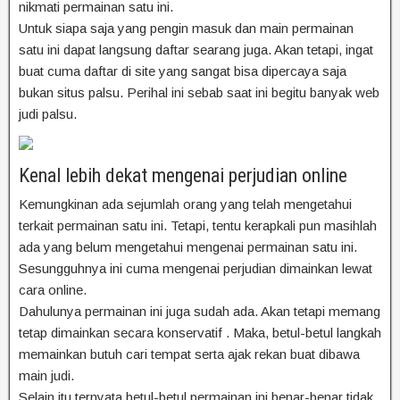
nikmati permainan satu ini.
Untuk siapa saja yang pengin masuk dan main permainan
satu ini dapat langsung daftar searang juga. Akan tetapi, ingat
buat cuma daftar di site yang sangat bisa dipercaya saja
bukan situs palsu. Perihal ini sebab saat ini begitu banyak web
judi palsu.
Kenal lebih dekat mengenai perjudian online
Kemungkinan ada sejumlah orang yang telah mengetahui
terkait permainan satu ini. Tetapi, tentu kerapkali pun masihlah
ada yang belum mengetahui mengenai permainan satu ini.
Sesungguhnya ini cuma mengenai perjudian dimainkan lewat
cara online.
Dahulunya permainan ini juga sudah ada. Akan tetapi memang
tetap dimainkan secara konservatif . Maka, betul-betul langkah
memainkan butuh cari tempat serta ajak rekan buat dibawa
main judi.
Selain itu ternyata betul-betul permainan ini benar-benar tidak