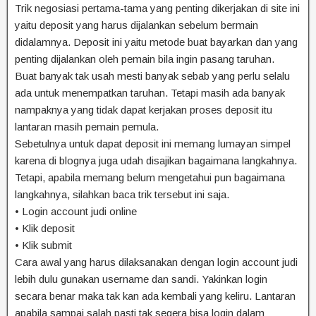
Trik negosiasi pertama-tama yang penting dikerjakan di site ini
yaitu deposit yang harus dijalankan sebelum bermain
didalamnya. Deposit ini yaitu metode buat bayarkan dan yang
penting dijalankan oleh pemain bila ingin pasang taruhan.
Buat banyak tak usah mesti banyak sebab yang perlu selalu
ada untuk menempatkan taruhan. Tetapi masih ada banyak
nampaknya yang tidak dapat kerjakan proses deposit itu
lantaran masih pemain pemula.
Sebetulnya untuk dapat deposit ini memang lumayan simpel
karena di blognya juga udah disajikan bagaimana langkahnya.
Tetapi, apabila memang belum mengetahui pun bagaimana
langkahnya, silahkan baca trik tersebut ini saja.
• Login account judi online
• Klik deposit
• Klik submit
Cara awal yang harus dilaksanakan dengan login account judi
lebih dulu gunakan username dan sandi. Yakinkan login
secara benar maka tak kan ada kembali yang keliru. Lantaran
apabila sampai salah pasti tak segera bisa login dalam