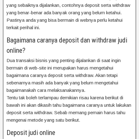
yang sebaiknya dijalankan, contohnya deposit serta withdraw
yang benar-benar ada banyak orang yang belum ketahui.
Pastinya anda yang bisa bermain di webnya perlu ketahui
terkait perihal ini.
Bagaimana caranya deposit dan withdraw judi
online?
Dua transaksi bisnis yang penting dijalankan di saat ingin
bermain di web-site ini merupakan harus mengetahui
bagaimana caranya deposit serta withdraw. Akan tetapi
sebenarnya masih ada banyak yang belum mengetahui
bagaimanakah cara melaksanakannya.
Tentu tak boleh terlampau demikian risau karena berikut di
bawah ini akan dikasih tahu bagaimana caranya untuk lakukan
deposit serta withdraw. Sebab memang pemain harus tahu
mengenai metode yang satu berikut.
Deposit judi online