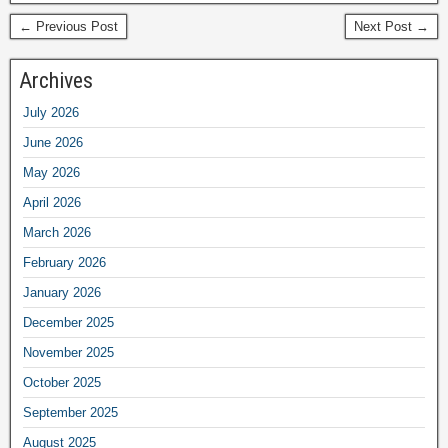
← Previous Post
Next Post →
Archives
July 2026
June 2026
May 2026
April 2026
March 2026
February 2026
January 2026
December 2025
November 2025
October 2025
September 2025
August 2025