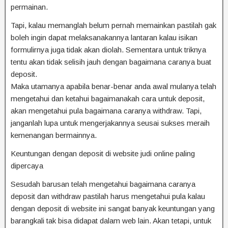
permainan.
Tapi, kalau memanglah belum pernah memainkan pastilah gak
boleh ingin dapat melaksanakannya lantaran kalau isikan
formulirnya juga tidak akan diolah. Sementara untuk triknya
tentu akan tidak selisih jauh dengan bagaimana caranya buat
deposit.
Maka utamanya apabila benar-benar anda awal mulanya telah
mengetahui dan ketahui bagaimanakah cara untuk deposit,
akan mengetahui pula bagaimana caranya withdraw. Tapi,
janganlah lupa untuk mengerjakannya seusai sukses meraih
kemenangan bermainnya.
Keuntungan dengan deposit di website judi online paling
dipercaya
Sesudah barusan telah mengetahui bagaimana caranya
deposit dan withdraw pastilah harus mengetahui pula kalau
dengan deposit di website ini sangat banyak keuntungan yang
barangkali tak bisa didapat dalam web lain. Akan tetapi, untuk