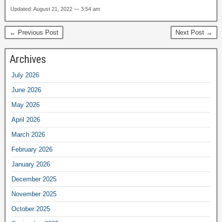
Updated: August 21, 2022 — 3:54 am
← Previous Post
Next Post →
Archives
July 2026
June 2026
May 2026
April 2026
March 2026
February 2026
January 2026
December 2025
November 2025
October 2025