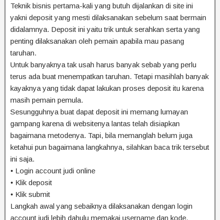
Teknik bisnis pertama-kali yang butuh dijalankan di site ini
yakni deposit yang mesti dilaksanakan sebelum saat bermain
didalamnya. Deposit ini yaitu trik untuk serahkan serta yang
penting dilaksanakan oleh pemain apabila mau pasang
taruhan.
Untuk banyaknya tak usah harus banyak sebab yang perlu
terus ada buat menempatkan taruhan. Tetapi masihlah banyak
kayaknya yang tidak dapat lakukan proses deposit itu karena
masih pemain pemula.
Sesungguhnya buat dapat deposit ini memang lumayan
gampang karena di websitenya lantas telah disiapkan
bagaimana metodenya. Tapi, bila memanglah belum juga
ketahui pun bagaimana langkahnya, silahkan baca trik tersebut
ini saja.
• Login account judi online
• Klik deposit
• Klik submit
Langkah awal yang sebaiknya dilaksanakan dengan login
account judi lebih dahulu memakai username dan kode.