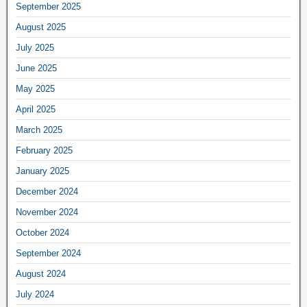
September 2025
August 2025
July 2025
June 2025
May 2025
April 2025
March 2025
February 2025
January 2025
December 2024
November 2024
October 2024
September 2024
August 2024
July 2024