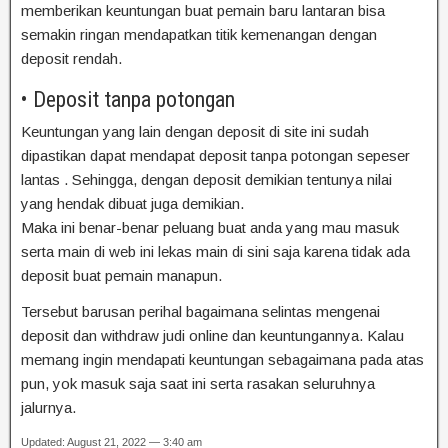
memberikan keuntungan buat pemain baru lantaran bisa
semakin ringan mendapatkan titik kemenangan dengan
deposit rendah.
• Deposit tanpa potongan
Keuntungan yang lain dengan deposit di site ini sudah
dipastikan dapat mendapat deposit tanpa potongan sepeser
lantas . Sehingga, dengan deposit demikian tentunya nilai
yang hendak dibuat juga demikian.
Maka ini benar-benar peluang buat anda yang mau masuk
serta main di web ini lekas main di sini saja karena tidak ada
deposit buat pemain manapun.
Tersebut barusan perihal bagaimana selintas mengenai
deposit dan withdraw judi online dan keuntungannya. Kalau
memang ingin mendapati keuntungan sebagaimana pada atas
pun, yok masuk saja saat ini serta rasakan seluruhnya
jalurnya.
Updated: August 21, 2022 — 3:40 am