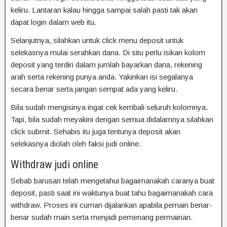
keliru. Lantaran kalau hingga sampai salah pasti tak akan
dapat login dalam web itu.
Selanjutnya, silahkan untuk click menu deposit untuk
selekasnya mulai serahkan dana. Di situ perlu isikan kolom
deposit yang terdiri dalam jumlah bayarkan dana, rekening
arah serta rekening punya anda. Yakinkan isi segalanya
secara benar serta jangan sempat ada yang keliru.
Bila sudah mengisinya ingat cek kembali seluruh kolomnya.
Tapi, bila sudah meyakini dengan semua didalamnya silahkan
click submit. Sehabis itu juga tentunya deposit akan
selekasnya diolah oleh faksi judi online.
Withdraw judi online
Sebab barusan telah mengetahui bagaimanakah caranya buat
deposit, pasti saat ini waktunya buat tahu bagaimanakah cara
withdraw. Proses ini cuman dijalankan apabila pemain benar-
benar sudah main serta menjadi pemenang permainan.