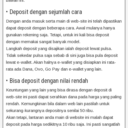
bawah ini.
• Deposit dengan sejumlah cara
Dengan anda masuk serta main di web-site ini telah dipastikan
dapat deposit dengan beberapa cara. Awal mulanya hanya
gunakan rekening saja. Tetapi, untuk ini kali bisa deposit
dengan memakai sangat banyak model.
Langkah deposit yang disajikan ialah deposit lewat pulsa.
Tidak sekedar pulsa saja sebab di sini juga bisa pula deposit
lewat e-wallet. Akan halnya e-wallet yang disiapkan ini rata-
rata ada Dana, Ovo, Go Pay dan e-wallet yang lain.
• Bisa deposit dengan nilai rendah
Keuntungan yang lain yang bisa dirasa dengan deposit di
web-site ini pasti dapat serahkan dana pada harga yang paling
rendah. Kemungkinan bila dalam web lain pastilah untuk
sekurang-kurangnya depositnya senilai 50 ribu.
Akan tetapi, lantaran anda main di website ini malah dapat
deposit pada harga sedikitnya 10 ribu saja. Ini pasti sangatlah