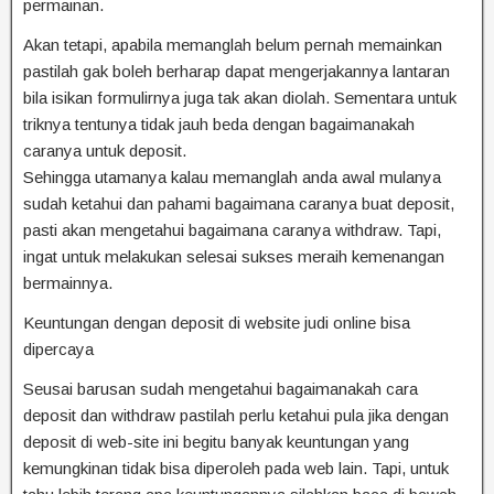
permainan.
Akan tetapi, apabila memanglah belum pernah memainkan
pastilah gak boleh berharap dapat mengerjakannya lantaran
bila isikan formulirnya juga tak akan diolah. Sementara untuk
triknya tentunya tidak jauh beda dengan bagaimanakah
caranya untuk deposit.
Sehingga utamanya kalau memanglah anda awal mulanya
sudah ketahui dan pahami bagaimana caranya buat deposit,
pasti akan mengetahui bagaimana caranya withdraw. Tapi,
ingat untuk melakukan selesai sukses meraih kemenangan
bermainnya.
Keuntungan dengan deposit di website judi online bisa
dipercaya
Seusai barusan sudah mengetahui bagaimanakah cara
deposit dan withdraw pastilah perlu ketahui pula jika dengan
deposit di web-site ini begitu banyak keuntungan yang
kemungkinan tidak bisa diperoleh pada web lain. Tapi, untuk