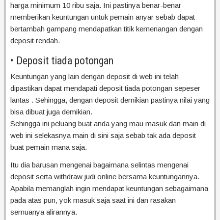
harga minimum 10 ribu saja. Ini pastinya benar-benar
memberikan keuntungan untuk pemain anyar sebab dapat
bertambah gampang mendapatkan titik kemenangan dengan
deposit rendah.
• Deposit tiada potongan
Keuntungan yang lain dengan deposit di web ini telah
dipastikan dapat mendapati deposit tiada potongan sepeser
lantas . Sehingga, dengan deposit demikian pastinya nilai yang
bisa dibuat juga demikian.
Sehingga ini peluang buat anda yang mau masuk dan main di
web ini selekasnya main di sini saja sebab tak ada deposit
buat pemain mana saja.
Itu dia barusan mengenai bagaimana selintas mengenai
deposit serta withdraw judi online bersama keuntungannya.
Apabila memanglah ingin mendapat keuntungan sebagaimana
pada atas pun, yok masuk saja saat ini dan rasakan
semuanya alirannya.