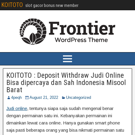
KOITOTO
slot gacor bonus new member
KOITOTO : Deposit Withdraw Judi Online
Bisa dipercaya dan Sah Indonesia Misool
Barat
4peqh
August 21, 2022
Uncategorized
Judi online
, tentunya siapa saja sudah mengenal benar
dengan permainan satu ini. Kebanyakan permainan ini
dimainkan lewat cara online. Hanya gunakan smart phone
saja pasti beberapa orang yang bisa nikmati permainan satu