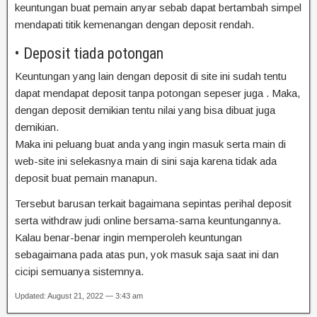
keuntungan buat pemain anyar sebab dapat bertambah simpel
mendapati titik kemenangan dengan deposit rendah.
• Deposit tiada potongan
Keuntungan yang lain dengan deposit di site ini sudah tentu
dapat mendapat deposit tanpa potongan sepeser juga . Maka,
dengan deposit demikian tentu nilai yang bisa dibuat juga
demikian.
Maka ini peluang buat anda yang ingin masuk serta main di
web-site ini selekasnya main di sini saja karena tidak ada
deposit buat pemain manapun.
Tersebut barusan terkait bagaimana sepintas perihal deposit
serta withdraw judi online bersama-sama keuntungannya.
Kalau benar-benar ingin memperoleh keuntungan
sebagaimana pada atas pun, yok masuk saja saat ini dan
cicipi semuanya sistemnya.
Updated: August 21, 2022 — 3:43 am