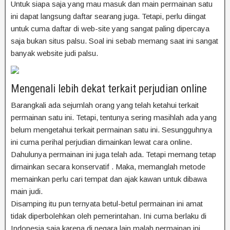
Untuk siapa saja yang mau masuk dan main permainan satu
ini dapat langsung daftar searang juga. Tetapi, perlu diingat
untuk cuma daftar di web-site yang sangat paling dipercaya
saja bukan situs palsu. Soal ini sebab memang saat ini sangat
banyak website judi palsu.
Mengenali lebih dekat terkait perjudian online
Barangkali ada sejumlah orang yang telah ketahui terkait
permainan satu ini. Tetapi, tentunya sering masihlah ada yang
belum mengetahui terkait permainan satu ini. Sesungguhnya
ini cuma perihal perjudian dimainkan lewat cara online.
Dahulunya permainan ini juga telah ada. Tetapi memang tetap
dimainkan secara konservatif . Maka, memanglah metode
memainkan perlu cari tempat dan ajak kawan untuk dibawa
main judi.
Disamping itu pun ternyata betul-betul permainan ini amat
tidak diperbolehkan oleh pemerintahan. Ini cuma berlaku di
Indonesia saja karena di negara lain malah permainan ini