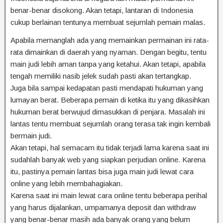
benar-benar disokong. Akan tetapi, lantaran di Indonesia
cukup berlainan tentunya membuat sejumlah pemain malas.
Apabila memanglah ada yang memainkan permainan ini rata-
rata dimainkan di daerah yang nyaman. Dengan begitu, tentu
main judi lebih aman tanpa yang ketahui. Akan tetapi, apabila
tengah memiliki nasib jelek sudah pasti akan tertangkap.
Juga bila sampai kedapatan pasti mendapati hukuman yang
lumayan berat. Beberapa pemain di ketika itu yang dikasihkan
hukuman berat berwujud dimasukkan di penjara. Masalah ini
lantas tentu membuat sejumlah orang terasa tak ingin kembali
bermain judi.
Akan tetapi, hal semacam itu tidak terjadi lama karena saat ini
sudahlah banyak web yang siapkan perjudian online. Karena
itu, pastinya pemain lantas bisa juga main judi lewat cara
online yang lebih membahagiakan.
Karena saat ini main lewat cara online tentu beberapa perihal
yang harus dijalankan, umpamanya deposit dan withdraw
yang benar-benar masih ada banyak orang yang belum