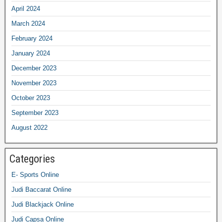
April 2024
March 2024
February 2024
January 2024
December 2023
November 2023
October 2023
September 2023
August 2022
Categories
E- Sports Online
Judi Baccarat Online
Judi Blackjack Online
Judi Capsa Online