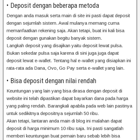
• Deposit dengan beberapa metoda
Dengan anda masuk serta main di site ini pasti dapat deposit
dengan sejumlah sistem. Awal mulanya memang cuma
memanfaatkan rekening saja. Akan tetapi, buat ini kali bisa
deposit dengan gunakan begitu banyak sistem.
Langkah deposit yang disajikan yaitu deposit lewat pulsa.
Bukan sekedar pulsa saja karena di sini juga juga dapat
deposit lewat e-wallet. Tentang hal e-wallet yang disiapkan ini
rata-rata ada Dana, Ovo, Go Pay serta e-wallet yang lain.
• Bisa deposit dengan nilai rendah
Keuntungan yang lain yang bisa dirasa dengan deposit di
website ini telah dipastikan dapat bayarkan dana pada harga
yang paling rendah. Barangkali apabila pada web lain pastinya
untuk sedikitnya depositnya sejumlah 50 ribu.
Akan tetapi, lantaran anda main di blog ini malahan dapat
deposit di harga minimum 10 ribu saja. Ini pasti sangatlah
memberi keuntungan buat pemain baru sebab lebih bisa