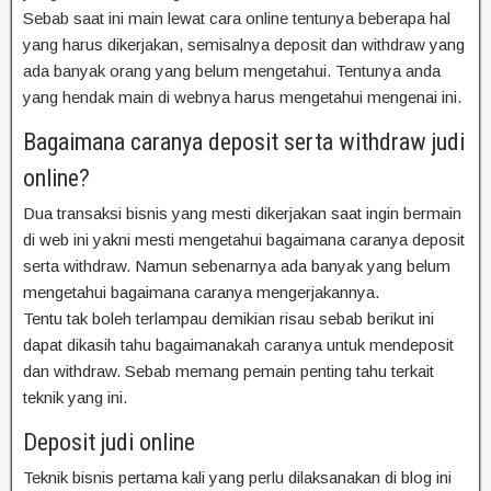
Sebab saat ini main lewat cara online tentunya beberapa hal
yang harus dikerjakan, semisalnya deposit dan withdraw yang
ada banyak orang yang belum mengetahui. Tentunya anda
yang hendak main di webnya harus mengetahui mengenai ini.
Bagaimana caranya deposit serta withdraw judi
online?
Dua transaksi bisnis yang mesti dikerjakan saat ingin bermain
di web ini yakni mesti mengetahui bagaimana caranya deposit
serta withdraw. Namun sebenarnya ada banyak yang belum
mengetahui bagaimana caranya mengerjakannya.
Tentu tak boleh terlampau demikian risau sebab berikut ini
dapat dikasih tahu bagaimanakah caranya untuk mendeposit
dan withdraw. Sebab memang pemain penting tahu terkait
teknik yang ini.
Deposit judi online
Teknik bisnis pertama kali yang perlu dilaksanakan di blog ini