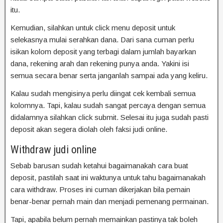
itu.
Kemudian, silahkan untuk click menu deposit untuk
selekasnya mulai serahkan dana. Dari sana cuman perlu
isikan kolom deposit yang terbagi dalam jumlah bayarkan
dana, rekening arah dan rekening punya anda. Yakini isi
semua secara benar serta janganlah sampai ada yang keliru.
Kalau sudah mengisinya perlu diingat cek kembali semua
kolomnya. Tapi, kalau sudah sangat percaya dengan semua
didalamnya silahkan click submit. Selesai itu juga sudah pasti
deposit akan segera diolah oleh faksi judi online.
Withdraw judi online
Sebab barusan sudah ketahui bagaimanakah cara buat
deposit, pastilah saat ini waktunya untuk tahu bagaimanakah
cara withdraw. Proses ini cuman dikerjakan bila pemain
benar-benar pernah main dan menjadi pemenang permainan.
Tapi, apabila belum pernah memainkan pastinya tak boleh