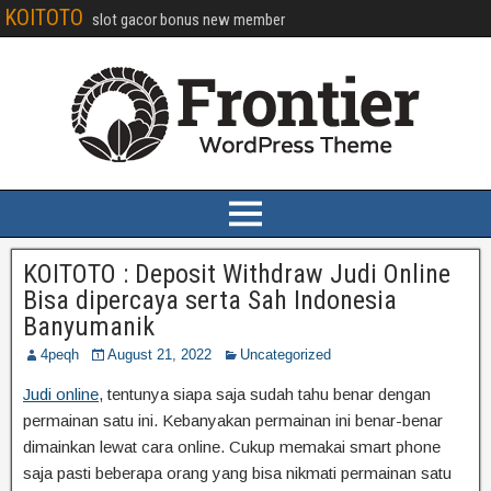
KOITOTO
slot gacor bonus new member
KOITOTO : Deposit Withdraw Judi Online
Bisa dipercaya serta Sah Indonesia
Banyumanik
4peqh
August 21, 2022
Uncategorized
Judi online
, tentunya siapa saja sudah tahu benar dengan
permainan satu ini. Kebanyakan permainan ini benar-benar
dimainkan lewat cara online. Cukup memakai smart phone
saja pasti beberapa orang yang bisa nikmati permainan satu