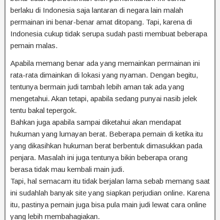
berlaku di Indonesia saja lantaran di negara lain malah
permainan ini benar-benar amat ditopang. Tapi, karena di
Indonesia cukup tidak serupa sudah pasti membuat beberapa
pemain malas.
Apabila memang benar ada yang memainkan permainan ini
rata-rata dimainkan di lokasi yang nyaman. Dengan begitu,
tentunya bermain judi tambah lebih aman tak ada yang
mengetahui. Akan tetapi, apabila sedang punyai nasib jelek
tentu bakal tepergok.
Bahkan juga apabila sampai diketahui akan mendapat
hukuman yang lumayan berat. Beberapa pemain di ketika itu
yang dikasihkan hukuman berat berbentuk dimasukkan pada
penjara. Masalah ini juga tentunya bikin beberapa orang
berasa tidak mau kembali main judi.
Tapi, hal semacam itu tidak berjalan lama sebab memang saat
ini sudahlah banyak site yang siapkan perjudian online. Karena
itu, pastinya pemain juga bisa pula main judi lewat cara online
yang lebih membahagiakan.