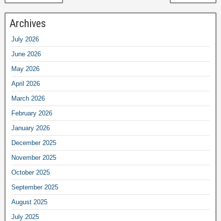
Archives
July 2026
June 2026
May 2026
April 2026
March 2026
February 2026
January 2026
December 2025
November 2025
October 2025
September 2025
August 2025
July 2025