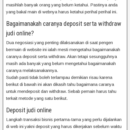
masihlah banyak orang yang belum ketahui. Pastinya anda
yang bakal main di webnya harus ketahui perihal perihal ini.
Bagaimanakah caranya deposit serta withdraw
judi online?
Dua negosiasi yang penting dilaksanakan di saat pengen
bermain di website ini ialah mesti mengetahui bagaimanakah
caranya deposit serta withdraw. Akan tetapi sesungguhnya
masih ada banyak yang belum mengetahui bagaimanakah
caranya melaksanakannya.
Sudah pasti tidak boleh terlampau demikian risau karena
berikut di bawah ini akan dikasih tahu bagaimana caranya
untuk mendeposit dan withdraw. Sebab pemain harus tahu
terkait metode yang satu berikut.
Deposit judi online
Langkah transaksi bisnis pertama-tama yang perlu dijalankan
di web ini yakni deposit yang harus dikerjakan sebelum waktu