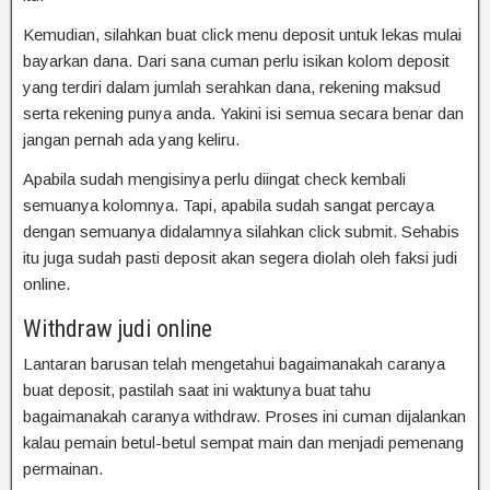
Kemudian, silahkan buat click menu deposit untuk lekas mulai
bayarkan dana. Dari sana cuman perlu isikan kolom deposit
yang terdiri dalam jumlah serahkan dana, rekening maksud
serta rekening punya anda. Yakini isi semua secara benar dan
jangan pernah ada yang keliru.
Apabila sudah mengisinya perlu diingat check kembali
semuanya kolomnya. Tapi, apabila sudah sangat percaya
dengan semuanya didalamnya silahkan click submit. Sehabis
itu juga sudah pasti deposit akan segera diolah oleh faksi judi
online.
Withdraw judi online
Lantaran barusan telah mengetahui bagaimanakah caranya
buat deposit, pastilah saat ini waktunya buat tahu
bagaimanakah caranya withdraw. Proses ini cuman dijalankan
kalau pemain betul-betul sempat main dan menjadi pemenang
permainan.