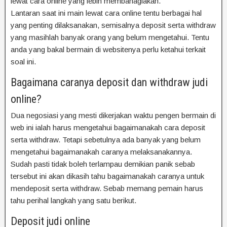
lewat cara online yang lebih membahagiakan.
Lantaran saat ini main lewat cara online tentu berbagai hal
yang penting dilaksanakan, semisalnya deposit serta withdraw
yang masihlah banyak orang yang belum mengetahui. Tentu
anda yang bakal bermain di websitenya perlu ketahui terkait
soal ini.
Bagaimana caranya deposit dan withdraw judi
online?
Dua negosiasi yang mesti dikerjakan waktu pengen bermain di
web ini ialah harus mengetahui bagaimanakah cara deposit
serta withdraw. Tetapi sebetulnya ada banyak yang belum
mengetahui bagaimanakah caranya melaksanakannya.
Sudah pasti tidak boleh terlampau demikian panik sebab
tersebut ini akan dikasih tahu bagaimanakah caranya untuk
mendeposit serta withdraw. Sebab memang pemain harus
tahu perihal langkah yang satu berikut.
Deposit judi online