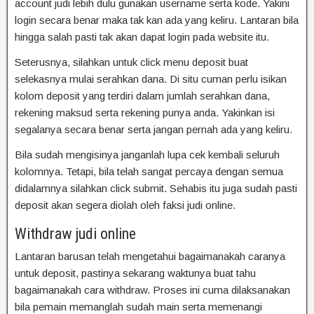
account judi lebih dulu gunakan username serta kode. Yakini
login secara benar maka tak kan ada yang keliru. Lantaran bila
hingga salah pasti tak akan dapat login pada website itu.
Seterusnya, silahkan untuk click menu deposit buat
selekasnya mulai serahkan dana. Di situ cuman perlu isikan
kolom deposit yang terdiri dalam jumlah serahkan dana,
rekening maksud serta rekening punya anda. Yakinkan isi
segalanya secara benar serta jangan pernah ada yang keliru.
Bila sudah mengisinya janganlah lupa cek kembali seluruh
kolomnya. Tetapi, bila telah sangat percaya dengan semua
didalamnya silahkan click submit. Sehabis itu juga sudah pasti
deposit akan segera diolah oleh faksi judi online.
Withdraw judi online
Lantaran barusan telah mengetahui bagaimanakah caranya
untuk deposit, pastinya sekarang waktunya buat tahu
bagaimanakah cara withdraw. Proses ini cuma dilaksanakan
bila pemain memanglah sudah main serta memenangi