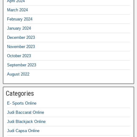
April 2024
March 2024
February 2024
January 2024
December 2023
November 2023
October 2023
September 2023
August 2022
Categories
E- Sports Online
Judi Baccarat Online
Judi Blackjack Online
Judi Capsa Online