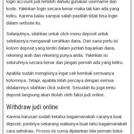
login account judi terlebih dahulu gunakan username dan
kode. Yakinkan login secara benar maka tak kan ada yang
keliru. Karena kalau sampai salah pastilah tidak bisa login
dalam website itu.
Selanjutnya, silahkan untuk click menu deposit untuk
selekasnya mengawali serahkan dana. Dari sana perlu isi
kolom deposit yang terdiri dalam jumlah bayarkan dana,
rekening arah dan rekening punya anda. Yakinkan isi
seluruhnya secara benar dan jangan pernah ada yang keliru.
Apabila sudah mengisinya ingat cek kembali semuanya
kolomnya. Tetapi, apabila telah percaya dengan semua
didalamnya silahkan click submit. Sesudah itu juga tentu
deposit langsung akan diolah oleh faksi judi online.
Withdraw judi online
Karena barusan sudah ketahui bagaimanakah caranya buat
deposit, pastinya sekarang waktunya buat tahu bagaimanakah
cara withdraw. Proses ini cuma dijalankan bila pemain betul-