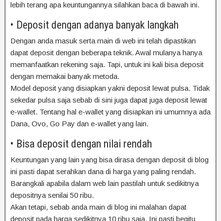
lebih terang apa keuntungannya silahkan baca di bawah ini.
• Deposit dengan adanya banyak langkah
Dengan anda masuk serta main di web ini telah dipastikan
dapat deposit dengan beberapa teknik. Awal mulanya hanya
memanfaatkan rekening saja. Tapi, untuk ini kali bisa deposit
dengan memakai banyak metoda.
Model deposit yang disiapkan yakni deposit lewat pulsa. Tidak
sekedar pulsa saja sebab di sini juga dapat juga deposit lewat
e-wallet. Tentang hal e-wallet yang disiapkan ini umumnya ada
Dana, Ovo, Go Pay dan e-wallet yang lain.
• Bisa deposit dengan nilai rendah
Keuntungan yang lain yang bisa dirasa dengan deposit di blog
ini pasti dapat serahkan dana di harga yang paling rendah.
Barangkali apabila dalam web lain pastilah untuk sedikitnya
depositnya senilai 50 ribu.
Akan tetapi, sebab anda main di blog ini malahan dapat
deposit pada harga sedikitnya 10 ribu saja. Ini pasti begitu