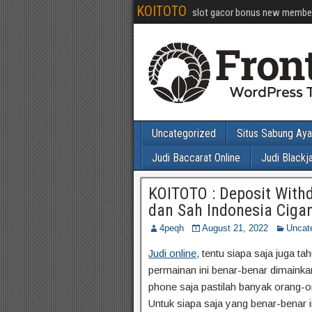
KOITOTO
slot gacor bonus new membe
Uncategorized
Situs Sabung Ay
Judi Baccarat Online
Judi Blackj
KOITOTO : Deposit With
dan Sah Indonesia Cig
4peqh
August 21, 2022
Uncat
Judi online
, tentu siapa saja juga t
permainan ini benar-benar dimaink
phone saja pastilah banyak orang-or
Untuk siapa saja yang benar-benar 