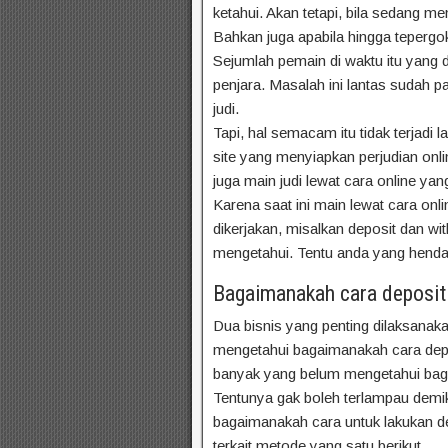
ketahui. Akan tetapi, bila sedang me
Bahkan juga apabila hingga teperg
Sejumlah pemain di waktu itu yang 
penjara. Masalah ini lantas sudah pa
judi.
Tapi, hal semacam itu tidak terjad
site yang menyiapkan perjudian onli
juga main judi lewat cara online ya
Karena saat ini main lewat cara onl
dikerjakan, misalkan deposit dan w
mengetahui. Tentu anda yang hendak m
Bagaimanakah cara deposit 
Dua bisnis yang penting dilaksanakan
mengetahui bagaimanakah cara dep
banyak yang belum mengetahui ba
Tentunya gak boleh terlampau demik
bagaimanakah cara untuk lakukan de
terkait metode yang satu berikut.