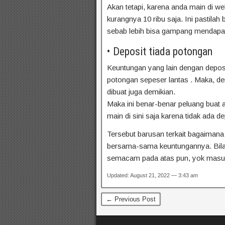
Akan tetapi, karena anda main di we
kurangnya 10 ribu saja. Ini pastila
sebab lebih bisa gampang mendapat
• Deposit tiada potongan
Keuntungan yang lain dengan deposit
potongan sepeser lantas . Maka, den
dibuat juga demikian.
Maka ini benar-benar peluang buat 
main di sini saja karena tidak ada 
Tersebut barusan terkait bagaimana s
bersama-sama keuntungannya. Bil
semacam pada atas pun, yok masuk 
Updated: August 21, 2022 — 3:43 am
← Previous Post