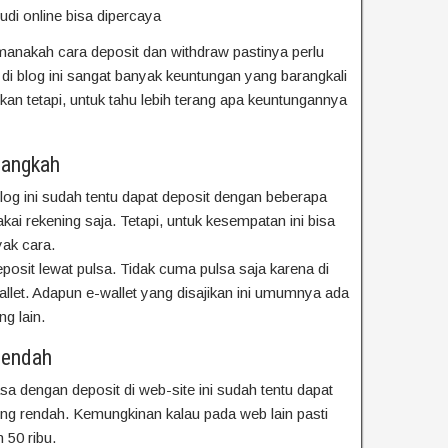
di online bisa dipercaya
imanakah cara deposit dan withdraw pastinya perlu
di blog ini sangat banyak keuntungan yang barangkali
Akan tetapi, untuk tahu lebih terang apa keuntungannya
langkah
og ini sudah tentu dapat deposit dengan beberapa
i rekening saja. Tetapi, untuk kesempatan ini bisa
ak cara.
eposit lewat pulsa. Tidak cuma pulsa saja karena di
wallet. Adapun e-wallet yang disajikan ini umumnya ada
g lain.
 rendah
sa dengan deposit di web-site ini sudah tentu dapat
ng rendah. Kemungkinan kalau pada web lain pasti
 50 ribu.