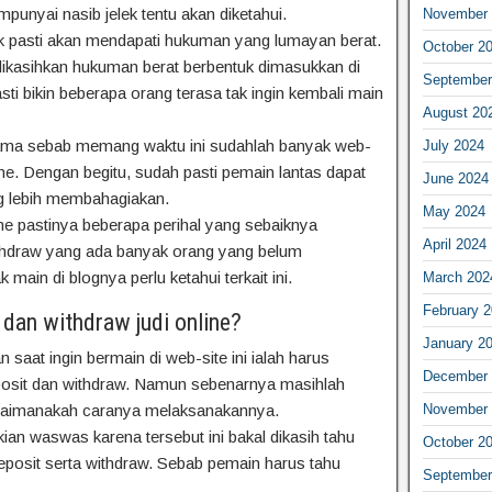
mpunyai nasib jelek tentu akan diketahui.
November 
ok pasti akan mendapati hukuman yang lumayan berat.
October 2
dikasihkan hukuman berat berbentuk dimasukkan di
September
sti bikin beberapa orang terasa tak ingin kembali main
August 20
i lama sebab memang waktu ini sudahlah banyak web-
July 2024
ne. Dengan begitu, sudah pasti pemain lantas dapat
June 2024
ng lebih membahagiakan.
May 2024
ine pastinya beberapa perihal yang sebaiknya
April 2024
ithdraw yang ada banyak orang yang belum
ain di blognya perlu ketahui terkait ini.
March 202
February 
dan withdraw judi online?
January 2
 saat ingin bermain di web-site ini ialah harus
December 
osit dan withdraw. Namun sebenarnya masihlah
gaimanakah caranya melaksanakannya.
November 
ian waswas karena tersebut ini bakal dikasih tahu
October 2
posit serta withdraw. Sebab pemain harus tahu
September