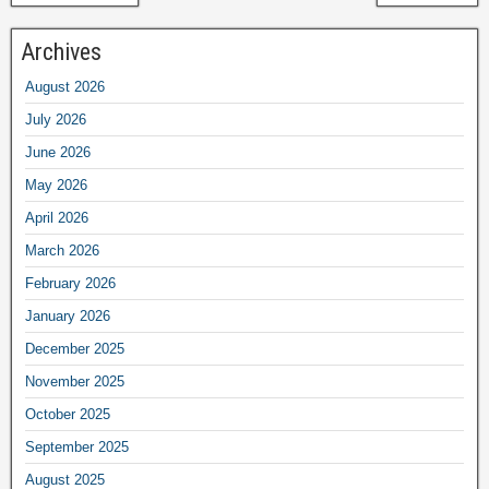
Archives
August 2026
July 2026
June 2026
May 2026
April 2026
March 2026
February 2026
January 2026
December 2025
November 2025
October 2025
September 2025
August 2025