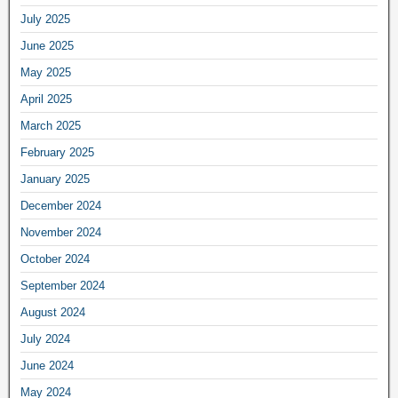
July 2025
June 2025
May 2025
April 2025
March 2025
February 2025
January 2025
December 2024
November 2024
October 2024
September 2024
August 2024
July 2024
June 2024
May 2024