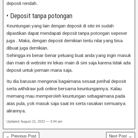
deposit rendah.
• Deposit tanpa potongan
Keuntungan yang lain dengan deposit di site ini sudah
dipastikan dapat mendapati deposit tanpa potongan sepeser
juga . Maka, dengan deposit demikian tentu nilai yang bisa
dibuat juga demikian.
Sehingga ini benar-benar peluang buat anda yang ingin masuk
dan main di website ini lekas main di sini saja karena tidak ada
deposit untuk pemain mana saja.
Itu dia barusan mengenai bagaimana sesaat perihal deposit
serta withdraw judi online bersama keuntungannya. Kalau
memang mau memperoleh keuntungan sebagaimana pada
atas pula, yok masuk saja saat ini serta rasakan semuanya
alirannya.
Updated: August 21, 2022 — 3:44 am
← Previous Post
Next Post →