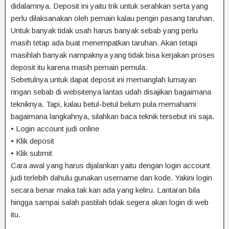
didalamnya. Deposit ini yaitu trik untuk serahkan serta yang
perlu dilaksanakan oleh pemain kalau pengin pasang taruhan.
Untuk banyak tidak usah harus banyak sebab yang perlu
masih tetap ada buat menempatkan taruhan. Akan tetapi
masihlah banyak nampaknya yang tidak bisa kerjakan proses
deposit itu karena masih pemain pemula.
Sebetulnya untuk dapat deposit ini memanglah lumayan
ringan sebab di websitenya lantas udah disajikan bagaimana
tekniknya. Tapi, kalau betul-betul belum pula memahami
bagaimana langkahnya, silahkan baca teknik tersebut ini saja.
• Login account judi online
• Klik deposit
• Klik submit
Cara awal yang harus dijalankan yaitu dengan login account
judi terlebih dahulu gunakan username dan kode. Yakini login
secara benar maka tak kan ada yang keliru. Lantaran bila
hingga sampai salah pastilah tidak segera akan login di web
itu.