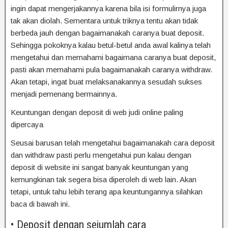
ingin dapat mengerjakannya karena bila isi formulirnya juga
tak akan diolah. Sementara untuk triknya tentu akan tidak
berbeda jauh dengan bagaimanakah caranya buat deposit.
Sehingga pokoknya kalau betul-betul anda awal kalinya telah
mengetahui dan memahami bagaimana caranya buat deposit,
pasti akan memahami pula bagaimanakah caranya withdraw.
Akan tetapi, ingat buat melaksanakannya sesudah sukses
menjadi pemenang bermainnya.
Keuntungan dengan deposit di web judi online paling
dipercaya
Seusai barusan telah mengetahui bagaimanakah cara deposit
dan withdraw pasti perlu mengetahui pun kalau dengan
deposit di website ini sangat banyak keuntungan yang
kemungkinan tak segera bisa diperoleh di web lain. Akan
tetapi, untuk tahu lebih terang apa keuntungannya silahkan
baca di bawah ini.
• Deposit dengan sejumlah cara