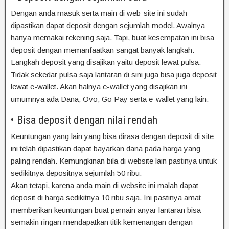
Dengan anda masuk serta main di web-site ini sudah
dipastikan dapat deposit dengan sejumlah model. Awalnya
hanya memakai rekening saja. Tapi, buat kesempatan ini bisa
deposit dengan memanfaatkan sangat banyak langkah.
Langkah deposit yang disajikan yaitu deposit lewat pulsa.
Tidak sekedar pulsa saja lantaran di sini juga bisa juga deposit
lewat e-wallet. Akan halnya e-wallet yang disajikan ini
umumnya ada Dana, Ovo, Go Pay serta e-wallet yang lain.
• Bisa deposit dengan nilai rendah
Keuntungan yang lain yang bisa dirasa dengan deposit di site
ini telah dipastikan dapat bayarkan dana pada harga yang
paling rendah. Kemungkinan bila di website lain pastinya untuk
sedikitnya depositnya sejumlah 50 ribu.
Akan tetapi, karena anda main di website ini malah dapat
deposit di harga sedikitnya 10 ribu saja. Ini pastinya amat
memberikan keuntungan buat pemain anyar lantaran bisa
semakin ringan mendapatkan titik kemenangan dengan