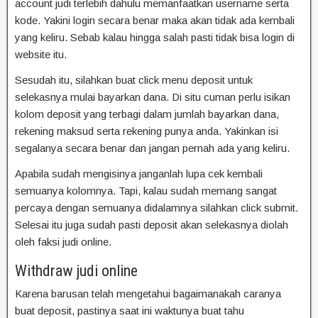
account judi terlebih dahulu memanfaatkan username serta
kode. Yakini login secara benar maka akan tidak ada kembali
yang keliru. Sebab kalau hingga salah pasti tidak bisa login di
website itu.
Sesudah itu, silahkan buat click menu deposit untuk
selekasnya mulai bayarkan dana. Di situ cuman perlu isikan
kolom deposit yang terbagi dalam jumlah bayarkan dana,
rekening maksud serta rekening punya anda. Yakinkan isi
segalanya secara benar dan jangan pernah ada yang keliru.
Apabila sudah mengisinya janganlah lupa cek kembali
semuanya kolomnya. Tapi, kalau sudah memang sangat
percaya dengan semuanya didalamnya silahkan click submit.
Selesai itu juga sudah pasti deposit akan selekasnya diolah
oleh faksi judi online.
Withdraw judi online
Karena barusan telah mengetahui bagaimanakah caranya
buat deposit, pastinya saat ini waktunya buat tahu