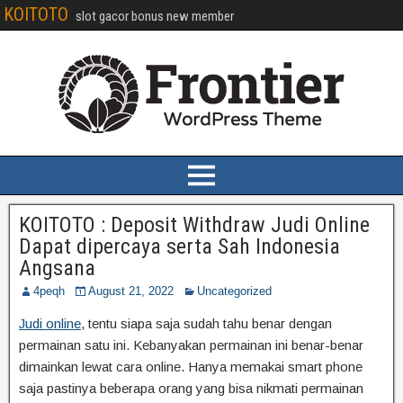
KOITOTO
slot gacor bonus new member
KOITOTO : Deposit Withdraw Judi Online
Dapat dipercaya serta Sah Indonesia
Angsana
4peqh
August 21, 2022
Uncategorized
Judi online
, tentu siapa saja sudah tahu benar dengan
permainan satu ini. Kebanyakan permainan ini benar-benar
dimainkan lewat cara online. Hanya memakai smart phone
saja pastinya beberapa orang yang bisa nikmati permainan