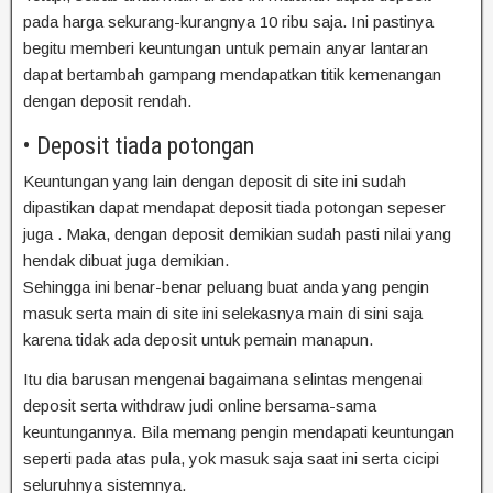
pada harga sekurang-kurangnya 10 ribu saja. Ini pastinya
begitu memberi keuntungan untuk pemain anyar lantaran
dapat bertambah gampang mendapatkan titik kemenangan
dengan deposit rendah.
• Deposit tiada potongan
Keuntungan yang lain dengan deposit di site ini sudah
dipastikan dapat mendapat deposit tiada potongan sepeser
juga . Maka, dengan deposit demikian sudah pasti nilai yang
hendak dibuat juga demikian.
Sehingga ini benar-benar peluang buat anda yang pengin
masuk serta main di site ini selekasnya main di sini saja
karena tidak ada deposit untuk pemain manapun.
Itu dia barusan mengenai bagaimana selintas mengenai
deposit serta withdraw judi online bersama-sama
keuntungannya. Bila memang pengin mendapati keuntungan
seperti pada atas pula, yok masuk saja saat ini serta cicipi
seluruhnya sistemnya.