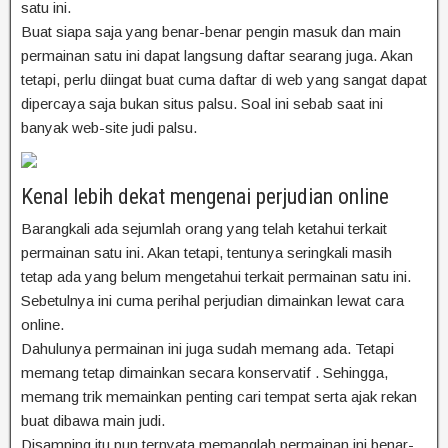
satu ini.
Buat siapa saja yang benar-benar pengin masuk dan main
permainan satu ini dapat langsung daftar searang juga. Akan
tetapi, perlu diingat buat cuma daftar di web yang sangat dapat
dipercaya saja bukan situs palsu. Soal ini sebab saat ini
banyak web-site judi palsu.
Kenal lebih dekat mengenai perjudian online
Barangkali ada sejumlah orang yang telah ketahui terkait
permainan satu ini. Akan tetapi, tentunya seringkali masih
tetap ada yang belum mengetahui terkait permainan satu ini.
Sebetulnya ini cuma perihal perjudian dimainkan lewat cara
online.
Dahulunya permainan ini juga sudah memang ada. Tetapi
memang tetap dimainkan secara konservatif . Sehingga,
memang trik memainkan penting cari tempat serta ajak rekan
buat dibawa main judi.
Disamping itu pun ternyata memanglah permainan ini benar-