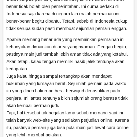
benar tidak boleh oleh pemerintahan. Ini cuma berlaku di
Indonesia saja karena di negara lain malah permainan ini
benar-benar begitu dibantu. Tetapi, sebab di Indonesia cukup
tidak serupa sudah pasti membuat sejumlah pemain enggan.
Apabila memang benar ada yang memainkan permainan ini
kebanyakan dimainkan di area yang nyaman. Dengan begitu,
pastinya main judi tambah lebih aman tidak ada yang ketahui.
Akan tetapi, kalau tengah memiliki nasib jelek tentunya akan
kedapatan.
Juga kalau hingga sampai tertangkap akan mendapat
hukuman yang lumayan berat. Sejumlah pemain pada waktu
itu yang diberi hukuman berat berwujud dimasukkan pada
penjara. Ini lantas tentunya bikin sejumlah orang berasa tidak
akan kembali bermain judi.
Tapi, hal tersebut tak berjalan lama sebab memang saat ini
telah banyak web-site yang sediakan perjudian online. Karena
itu, pastinya pemain juga bisa pula main judi lewat cara online
yang lebih membahagiakan.