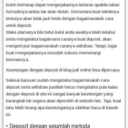
boleh berharap dapat mengerjakannya lantaran apabila isikan
formulirnya lantas tak akan diolah. Sementara buat tekniknya
tentunya akan tidak jauh beda dengan bagaimanakah cara
untuk deposit.
Maka utamanya bila betul-betul anda awalnya telah ketahui
serta mengetahui bagaimana caranya buat deposit, akan
mengerti pun bagaimanakah caranya withdraw. Tetapi, ingat
buat mengerjakannya sesudah sukses memenangi
bermainnya.
Keuntungan dengan deposit di blog judi online bisa dipercaya
Selesai barusan sudah mengetahui bagaimanakah cara
deposit serta withdraw pastilah harus mengetahui pula kalau
dengan deposit di site ini sangat banyak keuntungan yang
barangkali tak segera akan diperoleh di website lain. Tapi, buat
tahu lebih terang apa keuntungannya silahkan baca di bawah
ini.
• Deposit dengan sejumlah metoda