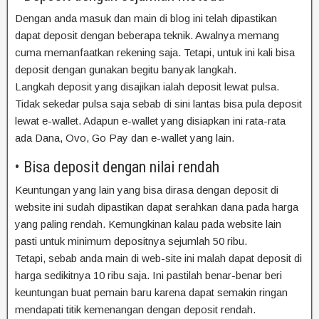
Dengan anda masuk dan main di blog ini telah dipastikan
dapat deposit dengan beberapa teknik. Awalnya memang
cuma memanfaatkan rekening saja. Tetapi, untuk ini kali bisa
deposit dengan gunakan begitu banyak langkah.
Langkah deposit yang disajikan ialah deposit lewat pulsa.
Tidak sekedar pulsa saja sebab di sini lantas bisa pula deposit
lewat e-wallet. Adapun e-wallet yang disiapkan ini rata-rata
ada Dana, Ovo, Go Pay dan e-wallet yang lain.
• Bisa deposit dengan nilai rendah
Keuntungan yang lain yang bisa dirasa dengan deposit di
website ini sudah dipastikan dapat serahkan dana pada harga
yang paling rendah. Kemungkinan kalau pada website lain
pasti untuk minimum depositnya sejumlah 50 ribu.
Tetapi, sebab anda main di web-site ini malah dapat deposit di
harga sedikitnya 10 ribu saja. Ini pastilah benar-benar beri
keuntungan buat pemain baru karena dapat semakin ringan
mendapati titik kemenangan dengan deposit rendah.