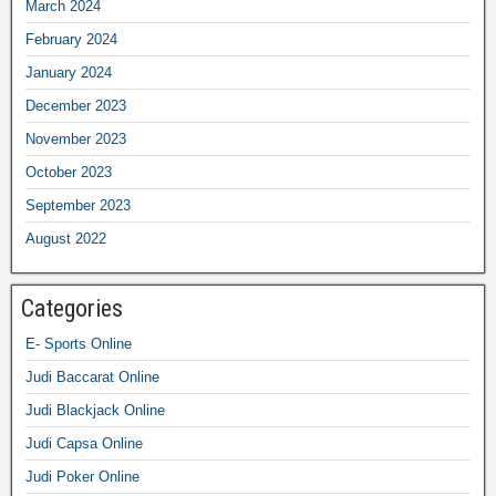
March 2024
February 2024
January 2024
December 2023
November 2023
October 2023
September 2023
August 2022
Categories
E- Sports Online
Judi Baccarat Online
Judi Blackjack Online
Judi Capsa Online
Judi Poker Online