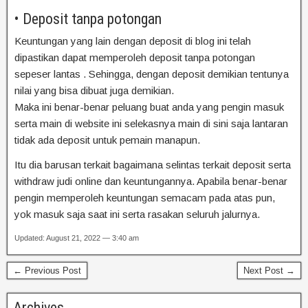
• Deposit tanpa potongan
Keuntungan yang lain dengan deposit di blog ini telah
dipastikan dapat memperoleh deposit tanpa potongan
sepeser lantas . Sehingga, dengan deposit demikian tentunya
nilai yang bisa dibuat juga demikian.
Maka ini benar-benar peluang buat anda yang pengin masuk
serta main di website ini selekasnya main di sini saja lantaran
tidak ada deposit untuk pemain manapun.
Itu dia barusan terkait bagaimana selintas terkait deposit serta
withdraw judi online dan keuntungannya. Apabila benar-benar
pengin memperoleh keuntungan semacam pada atas pun,
yok masuk saja saat ini serta rasakan seluruh jalurnya.
Updated: August 21, 2022 — 3:40 am
← Previous Post
Next Post →
Archives