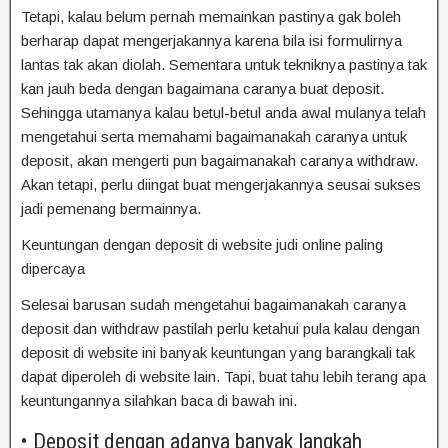
Tetapi, kalau belum pernah memainkan pastinya gak boleh
berharap dapat mengerjakannya karena bila isi formulirnya
lantas tak akan diolah. Sementara untuk tekniknya pastinya tak
kan jauh beda dengan bagaimana caranya buat deposit.
Sehingga utamanya kalau betul-betul anda awal mulanya telah
mengetahui serta memahami bagaimanakah caranya untuk
deposit, akan mengerti pun bagaimanakah caranya withdraw.
Akan tetapi, perlu diingat buat mengerjakannya seusai sukses
jadi pemenang bermainnya.
Keuntungan dengan deposit di website judi online paling
dipercaya
Selesai barusan sudah mengetahui bagaimanakah caranya
deposit dan withdraw pastilah perlu ketahui pula kalau dengan
deposit di website ini banyak keuntungan yang barangkali tak
dapat diperoleh di website lain. Tapi, buat tahu lebih terang apa
keuntungannya silahkan baca di bawah ini.
• Deposit dengan adanya banyak langkah