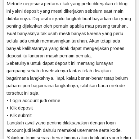
Metode negosiasi pertama-kali yang perlu dikerjakan di blog
ini yakni deposit yang mesti dikerjakan sebelum saat main
didalamnya. Deposit ini yaitu langkah buat bayarkan dan yang
penting dijalankan oleh pemain apabila mau pasang taruhan.
Buat banyaknya tak usah mesti banyak karena yang perlu
selalu ada untuk memasangkan taruhan. Akan tetapi ada
banyak kelihatannya yang tidak dapat mengerjakan proses
deposit itu lantaran masih pemain pemula.
Sebetulnya untuk dapat deposit ini memang lumayan
gampang sebab di websitenya lantas telah disajikan
bagaimana langkahnya. Tapi, kalau benar-benar tetap belum
pahami pun bagaimana langkahnya, silahkan baca metode
tersebut ini saja.
• Login account judi online
• Klik deposit
• Klik submit
Langkah awal yang penting dilaksanakan dengan login
account judi lebih dahulu memakai username serta kode.
Yakinkan login secara benar hingga akan tidak ada yang keliru.