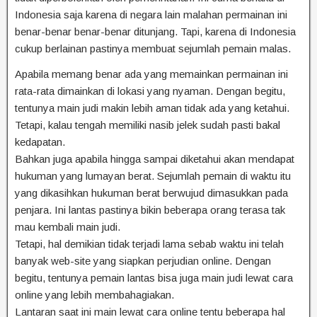
Indonesia saja karena di negara lain malahan permainan ini
benar-benar benar-benar ditunjang. Tapi, karena di Indonesia
cukup berlainan pastinya membuat sejumlah pemain malas.
Apabila memang benar ada yang memainkan permainan ini
rata-rata dimainkan di lokasi yang nyaman. Dengan begitu,
tentunya main judi makin lebih aman tidak ada yang ketahui.
Tetapi, kalau tengah memiliki nasib jelek sudah pasti bakal
kedapatan.
Bahkan juga apabila hingga sampai diketahui akan mendapat
hukuman yang lumayan berat. Sejumlah pemain di waktu itu
yang dikasihkan hukuman berat berwujud dimasukkan pada
penjara. Ini lantas pastinya bikin beberapa orang terasa tak
mau kembali main judi.
Tetapi, hal demikian tidak terjadi lama sebab waktu ini telah
banyak web-site yang siapkan perjudian online. Dengan
begitu, tentunya pemain lantas bisa juga main judi lewat cara
online yang lebih membahagiakan.
Lantaran saat ini main lewat cara online tentu beberapa hal