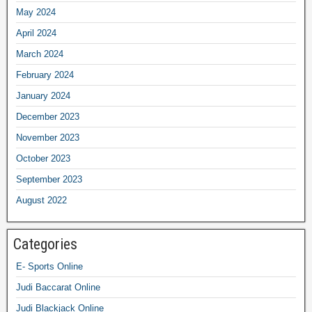
May 2024
April 2024
March 2024
February 2024
January 2024
December 2023
November 2023
October 2023
September 2023
August 2022
Categories
E- Sports Online
Judi Baccarat Online
Judi Blackjack Online