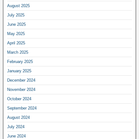
August 2025
July 2025
June 2025
May 2025
April 2025
March 2025
February 2025
January 2025
December 2024
November 2024
October 2024
September 2024
August 2024
July 2024
June 2024