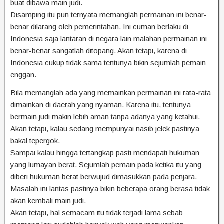
buat dibawa main judi.
Disamping itu pun ternyata memanglah permainan ini benar-
benar dilarang oleh pemerintahan. Ini cuman berlaku di
Indonesia saja lantaran di negara lain malahan permainan ini
benar-benar sangatlah ditopang. Akan tetapi, karena di
Indonesia cukup tidak sama tentunya bikin sejumlah pemain
enggan.
Bila memanglah ada yang memainkan permainan ini rata-rata
dimainkan di daerah yang nyaman. Karena itu, tentunya
bermain judi makin lebih aman tanpa adanya yang ketahui.
Akan tetapi, kalau sedang mempunyai nasib jelek pastinya
bakal tepergok.
Sampai kalau hingga tertangkap pasti mendapati hukuman
yang lumayan berat. Sejumlah pemain pada ketika itu yang
diberi hukuman berat berwujud dimasukkan pada penjara.
Masalah ini lantas pastinya bikin beberapa orang berasa tidak
akan kembali main judi.
Akan tetapi, hal semacam itu tidak terjadi lama sebab