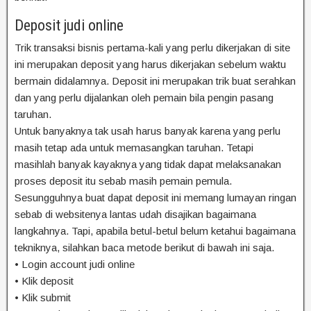
Deposit judi online
Trik transaksi bisnis pertama-kali yang perlu dikerjakan di site
ini merupakan deposit yang harus dikerjakan sebelum waktu
bermain didalamnya. Deposit ini merupakan trik buat serahkan
dan yang perlu dijalankan oleh pemain bila pengin pasang
taruhan.
Untuk banyaknya tak usah harus banyak karena yang perlu
masih tetap ada untuk memasangkan taruhan. Tetapi
masihlah banyak kayaknya yang tidak dapat melaksanakan
proses deposit itu sebab masih pemain pemula.
Sesungguhnya buat dapat deposit ini memang lumayan ringan
sebab di websitenya lantas udah disajikan bagaimana
langkahnya. Tapi, apabila betul-betul belum ketahui bagaimana
tekniknya, silahkan baca metode berikut di bawah ini saja.
• Login account judi online
• Klik deposit
• Klik submit