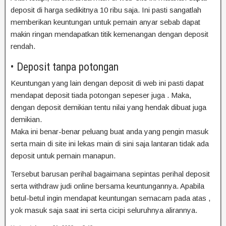
deposit di harga sedikitnya 10 ribu saja. Ini pasti sangatlah
memberikan keuntungan untuk pemain anyar sebab dapat
makin ringan mendapatkan titik kemenangan dengan deposit
rendah.
• Deposit tanpa potongan
Keuntungan yang lain dengan deposit di web ini pasti dapat
mendapat deposit tiada potongan sepeser juga . Maka,
dengan deposit demikian tentu nilai yang hendak dibuat juga
demikian.
Maka ini benar-benar peluang buat anda yang pengin masuk
serta main di site ini lekas main di sini saja lantaran tidak ada
deposit untuk pemain manapun.
Tersebut barusan perihal bagaimana sepintas perihal deposit
serta withdraw judi online bersama keuntungannya. Apabila
betul-betul ingin mendapat keuntungan semacam pada atas ,
yok masuk saja saat ini serta cicipi seluruhnya alirannya.