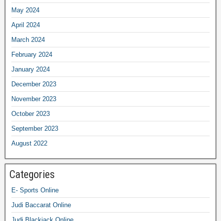
May 2024
April 2024
March 2024
February 2024
January 2024
December 2023
November 2023
October 2023
September 2023
August 2022
Categories
E- Sports Online
Judi Baccarat Online
Judi Blackjack Online