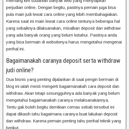
memang kini sudahlah banyak web yang menyiapkan
perjudian online. Dengan begitu, pastinya pemain juga bisa
pula main judi lewat cara online yang lebih membahagiakan.
Karena saat ini main lewat cara online tentunya beberapa hal
yang sebaiknya dilaksanakan, misalkan deposit dan withdraw
yang ada banyak orang yang belum ketahui. Pastinya anda
yang bisa bermain di websitenya harus mengetahui mengenai
perihal ini.
Bagaimanakah caranya deposit serta withdraw
judi online?
Dua bisnis yang penting dijalankan di saat pengin bermain di
blog ini ialah mesti mengerti bagaimanakah cara deposit dan
withdraw. Akan tetapi sesungguhnya ada banyak yang belum
mengetahui bagaimanakah caranya melaksanakannya.
Tentu gak boleh begitu demikian cemas sebab tersebut ini
dapat dikasih tahu bagaimana caranya buat lakukan deposit
dan withdraw. Karena pemain penting tahu perihal teknik yang
berikut.