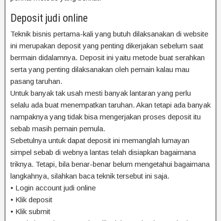
Deposit judi online
Teknik bisnis pertama-kali yang butuh dilaksanakan di website
ini merupakan deposit yang penting dikerjakan sebelum saat
bermain didalamnya. Deposit ini yaitu metode buat serahkan
serta yang penting dilaksanakan oleh pemain kalau mau
pasang taruhan.
Untuk banyak tak usah mesti banyak lantaran yang perlu
selalu ada buat menempatkan taruhan. Akan tetapi ada banyak
nampaknya yang tidak bisa mengerjakan proses deposit itu
sebab masih pemain pemula.
Sebetulnya untuk dapat deposit ini memanglah lumayan
simpel sebab di webnya lantas telah disiapkan bagaimana
triknya. Tetapi, bila benar-benar belum mengetahui bagaimana
langkahnya, silahkan baca teknik tersebut ini saja.
• Login account judi online
• Klik deposit
• Klik submit