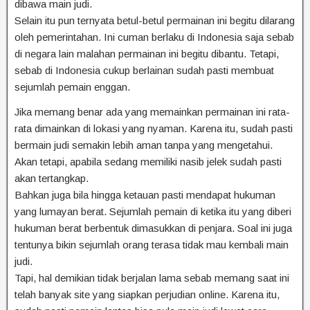
dibawa main judi.
Selain itu pun ternyata betul-betul permainan ini begitu dilarang
oleh pemerintahan. Ini cuman berlaku di Indonesia saja sebab
di negara lain malahan permainan ini begitu dibantu. Tetapi,
sebab di Indonesia cukup berlainan sudah pasti membuat
sejumlah pemain enggan.
Jika memang benar ada yang memainkan permainan ini rata-
rata dimainkan di lokasi yang nyaman. Karena itu, sudah pasti
bermain judi semakin lebih aman tanpa yang mengetahui.
Akan tetapi, apabila sedang memiliki nasib jelek sudah pasti
akan tertangkap.
Bahkan juga bila hingga ketauan pasti mendapat hukuman
yang lumayan berat. Sejumlah pemain di ketika itu yang diberi
hukuman berat berbentuk dimasukkan di penjara. Soal ini juga
tentunya bikin sejumlah orang terasa tidak mau kembali main
judi.
Tapi, hal demikian tidak berjalan lama sebab memang saat ini
telah banyak site yang siapkan perjudian online. Karena itu,