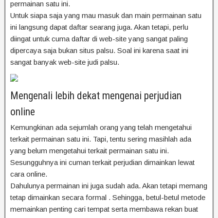
permainan satu ini.
Untuk siapa saja yang mau masuk dan main permainan satu
ini langsung dapat daftar searang juga. Akan tetapi, perlu
diingat untuk cuma daftar di web-site yang sangat paling
dipercaya saja bukan situs palsu. Soal ini karena saat ini
sangat banyak web-site judi palsu.
Mengenali lebih dekat mengenai perjudian
online
Kemungkinan ada sejumlah orang yang telah mengetahui
terkait permainan satu ini. Tapi, tentu sering masihlah ada
yang belum mengetahui terkait permainan satu ini.
Sesungguhnya ini cuman terkait perjudian dimainkan lewat
cara online.
Dahulunya permainan ini juga sudah ada. Akan tetapi memang
tetap dimainkan secara formal . Sehingga, betul-betul metode
memainkan penting cari tempat serta membawa rekan buat