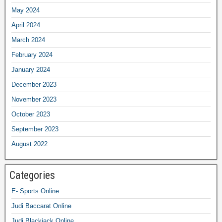
May 2024
April 2024
March 2024
February 2024
January 2024
December 2023
November 2023
October 2023
September 2023
August 2022
Categories
E- Sports Online
Judi Baccarat Online
Judi Blackjack Online