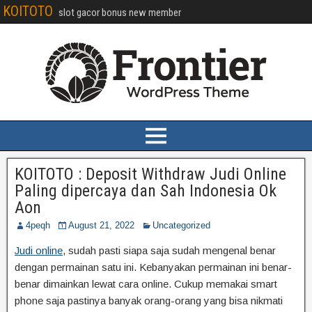
KOITOTO
slot gacor bonus new member
KOITOTO : Deposit Withdraw Judi Online
Paling dipercaya dan Sah Indonesia Ok
Aon
4peqh
August 21, 2022
Uncategorized
Judi online
, sudah pasti siapa saja sudah mengenal benar
dengan permainan satu ini. Kebanyakan permainan ini benar-
benar dimainkan lewat cara online. Cukup memakai smart
phone saja pastinya banyak orang-orang yang bisa nikmati