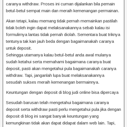
caranya withdraw. Proses ini cuman dijalankan bila pemain
betul-betul sempat main dan meraih kemenangan permainan.
Akan tetapi, kalau memang tidak pernah memainkan pastilah
tidak boleh ingin dapat melaksanakannya sebab kalau isi
formulirnya lantas tidak pernah diolah. Sementara buat triknya
tentunya tak kan jauh beda dengan bagaimanakah caranya
untuk deposit.
Sehingga utamanya kalau betul-betul anda awal mulanya
sudah ketahui serta memahami bagaimana caranya buat
deposit, pasti akan mengetahui pula bagaimanakah caranya
withdraw. Tapi, janganlah lupa buat melaksanakannya
sesudah sukses meraih kemenangan bermainnya.
Keuntungan dengan deposit di blog judi online bisa dipercaya
Sesudah barusan telah mengetahui bagaimana caranya
deposit serta withdraw pasti perlu mengetahui pula jika dengan
deposit di blog ini sangat banyak keuntungan yang
kemungkinan tidak akan dapat didapat dalam web lain. Tapi,