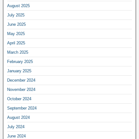
August 2025
July 2025
June 2025
May 2025
April 2025
March 2025
February 2025
January 2025
December 2024
November 2024
October 2024
September 2024
August 2024
July 2024
June 2024