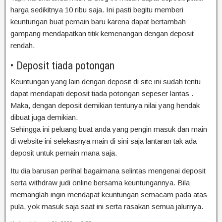
harga sedikitnya 10 ribu saja. Ini pasti begitu memberi
keuntungan buat pemain baru karena dapat bertambah
gampang mendapatkan titik kemenangan dengan deposit
rendah.
• Deposit tiada potongan
Keuntungan yang lain dengan deposit di site ini sudah tentu
dapat mendapati deposit tiada potongan sepeser lantas .
Maka, dengan deposit demikian tentunya nilai yang hendak
dibuat juga demikian.
Sehingga ini peluang buat anda yang pengin masuk dan main
di website ini selekasnya main di sini saja lantaran tak ada
deposit untuk pemain mana saja.
Itu dia barusan perihal bagaimana selintas mengenai deposit
serta withdraw judi online bersama keuntungannya. Bila
memanglah ingin mendapat keuntungan semacam pada atas
pula, yok masuk saja saat ini serta rasakan semua jalurnya.