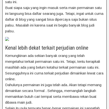
satu ini.
Buat siapa saja yang ingin masuk serta main permainan satu
ini langsung bisa daftar searang juga. Tetapi, ingat untuk cuma
daftar di blog yang sangat bisa dipercaya saja bukan situs
palsu. Masalah ini karena saat ini begitu banyak blog judi
palsu.
Kenal lebih dekat terkait perjudian online
Kemungkinan ada sekian banyak orang yang telah
mengetahui terkait permainan satu ini. Tetapi, tentu kerapkali
masihlah ada yang belum ketahui terkait permainan satu ini.
Sesungguhnya ini cuma terkait perjudian dimainkan lewat cara
online.
Dahulunya permainan ini juga telah ada. Akan tetapi memang
dimainkan secara formal . Sehingga, memanglah langkah
memainkan butuh cari tempat serta membawa rekan buat
dibawa main judi.
Selain itu pula ternyata benar-benar permainan ini sangatlah