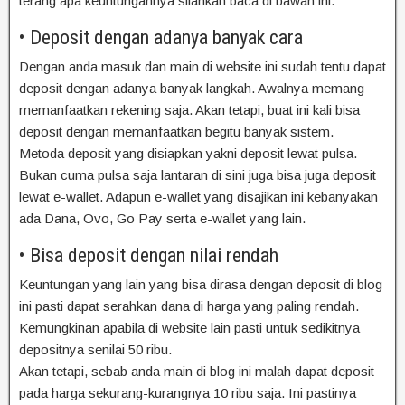
terang apa keuntungannya silahkan baca di bawah ini.
• Deposit dengan adanya banyak cara
Dengan anda masuk dan main di website ini sudah tentu dapat
deposit dengan adanya banyak langkah. Awalnya memang
memanfaatkan rekening saja. Akan tetapi, buat ini kali bisa
deposit dengan memanfaatkan begitu banyak sistem.
Metoda deposit yang disiapkan yakni deposit lewat pulsa.
Bukan cuma pulsa saja lantaran di sini juga bisa juga deposit
lewat e-wallet. Adapun e-wallet yang disajikan ini kebanyakan
ada Dana, Ovo, Go Pay serta e-wallet yang lain.
• Bisa deposit dengan nilai rendah
Keuntungan yang lain yang bisa dirasa dengan deposit di blog
ini pasti dapat serahkan dana di harga yang paling rendah.
Kemungkinan apabila di website lain pasti untuk sedikitnya
depositnya senilai 50 ribu.
Akan tetapi, sebab anda main di blog ini malah dapat deposit
pada harga sekurang-kurangnya 10 ribu saja. Ini pastinya