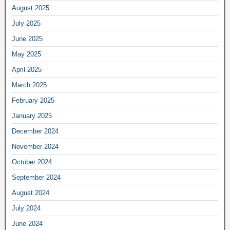
August 2025
July 2025
June 2025
May 2025
April 2025
March 2025
February 2025
January 2025
December 2024
November 2024
October 2024
September 2024
August 2024
July 2024
June 2024