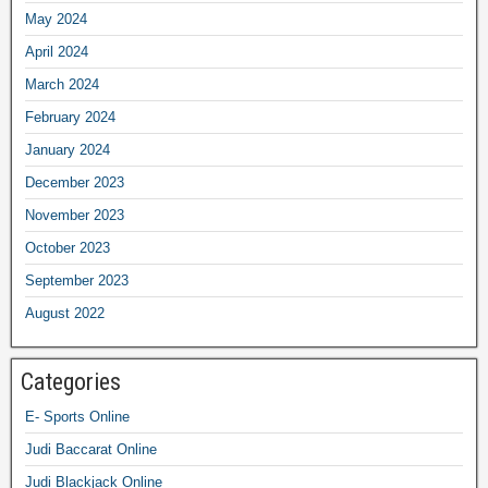
May 2024
April 2024
March 2024
February 2024
January 2024
December 2023
November 2023
October 2023
September 2023
August 2022
Categories
E- Sports Online
Judi Baccarat Online
Judi Blackjack Online