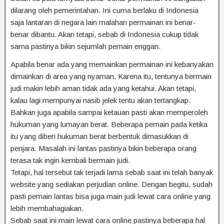
dilarang oleh pemerintahan. Ini cuma berlaku di Indonesia
saja lantaran di negara lain malahan permainan ini benar-
benar dibantu. Akan tetapi, sebab di Indonesia cukup tidak
sama pastinya bikin sejumlah pemain enggan.
Apabila benar ada yang memainkan permainan ini kebanyakan
dimainkan di area yang nyaman. Karena itu, tentunya bermain
judi makin lebih aman tidak ada yang ketahui. Akan tetapi,
kalau lagi mempunyai nasib jelek tentu akan tertangkap.
Bahkan juga apabila sampai ketauan pasti akan memperoleh
hukuman yang lumayan berat. Beberapa pemain pada ketika
itu yang diberi hukuman berat berbentuk dimasukkan di
penjara. Masalah ini lantas pastinya bikin beberapa orang
terasa tak ingin kembali bermain judi.
Tetapi, hal tersebut tak terjadi lama sebab saat ini telah banyak
website yang sediakan perjudian online. Dengan begitu, sudah
pasti pemain lantas bisa juga main judi lewat cara online yang
lebih membahagiakan.
Sebab saat ini main lewat cara online pastinya beberapa hal