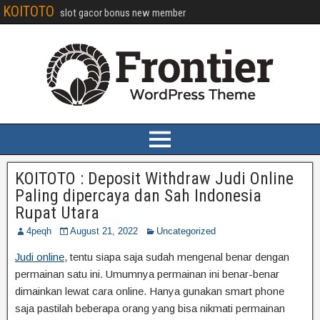
KOITOTO
slot gacor bonus new member
KOITOTO : Deposit Withdraw Judi Online
Paling dipercaya dan Sah Indonesia
Rupat Utara
4peqh
August 21, 2022
Uncategorized
Judi online
, tentu siapa saja sudah mengenal benar dengan
permainan satu ini. Umumnya permainan ini benar-benar
dimainkan lewat cara online. Hanya gunakan smart phone
saja pastilah beberapa orang yang bisa nikmati permainan