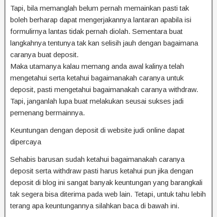
Tapi, bila memanglah belum pernah memainkan pasti tak
boleh berharap dapat mengerjakannya lantaran apabila isi
formulirnya lantas tidak pernah diolah. Sementara buat
langkahnya tentunya tak kan selisih jauh dengan bagaimana
caranya buat deposit.
Maka utamanya kalau memang anda awal kalinya telah
mengetahui serta ketahui bagaimanakah caranya untuk
deposit, pasti mengetahui bagaimanakah caranya withdraw.
Tapi, janganlah lupa buat melakukan seusai sukses jadi
pemenang bermainnya.
Keuntungan dengan deposit di website judi online dapat
dipercaya
Sehabis barusan sudah ketahui bagaimanakah caranya
deposit serta withdraw pasti harus ketahui pun jika dengan
deposit di blog ini sangat banyak keuntungan yang barangkali
tak segera bisa diterima pada web lain. Tetapi, untuk tahu lebih
terang apa keuntungannya silahkan baca di bawah ini.