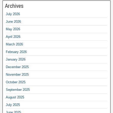
Archives
July 2026
June 2026
May 2026
April 2026
March 2026
February 2026
January 2026
December 2025
November 2025
October 2025
September 2025
August 2025
July 2025
June 2025