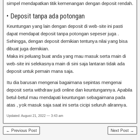
simpel mendapatkan titik kemenangan dengan deposit rendah.
• Deposit tanpa ada potongan
Keuntungan yang lain dengan deposit di web-site ini pasti
dapat mendapat deposit tanpa potongan sepeser juga .
Sehingga, dengan deposit demikian tentunya nilai yang bisa
dibuat juga demikian.
Maka ini peluang buat anda yang mau masuk serta main di
web-site ini selekasnya main di sini saja lantaran tidak ada
deposit untuk pemain mana saja.
Itu dia barusan mengenai bagaimana sepintas mengenai
deposit serta withdraw judi online dan keuntungannya. Apabila
betul-betul mau mendapati keuntungan sebagaimana pada
atas , yok masuk saja saat ini serta cicipi seluruh alirannya.
Updated: August 21, 2022 — 3:43 am
← Previous Post
Next Post →