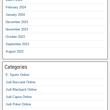
February 2024
January 2024
December 2023
November 2023
October 2023
September 2023
August 2022
Categories
E- Sports Online
Judi Baccarat Online
Judi Blackjack Online
Judi Capsa Online
Judi Poker Online