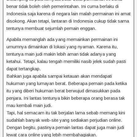
benar tidak boleh oleh pemerintahan. Ini cuma berlaku di
Indonesia saja karena di negara lain malah permainan ini amat
disokong. Akan tetapi, lantaran di Indonesia cukup tidak sama
tentunya membuat sejumlah pemain enggan.
Apabila memanglah ada yang memainkan permainan ini
umumnya dimainkan di lokasi yang nyaman. Karena itu,
tentunya main judi makin lebih aman tidak adanya yang
ketahui. Tetapi, kalau tengah memiliki nasib jelek sudah pasti
dapat tertangkap.
Bahkan juga apabila sampai ketauan akan mendapati
hukuman yang lumayan berat. Beberapa pemain pada ketika
itu yang diberi hukuman berat berwujud dimasukkan pada
penjara. Ini lantas tentunya bikin beberapa orang berasa tak
mau kembali main judi.
Tapi, hal semacam itu tak berjalan lama sebab memang kini
sudahlah banyak web-site yang sediakan perjudian online.
Dengan begitu, pastinya pemain lantas dapat juga main judi
lewat cara online yang lebih membahagiakan.