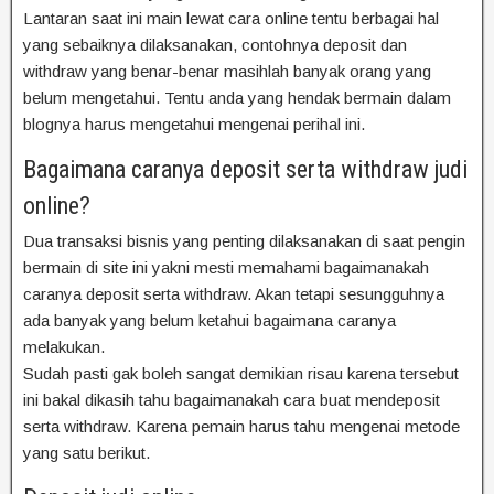
Lantaran saat ini main lewat cara online tentu berbagai hal
yang sebaiknya dilaksanakan, contohnya deposit dan
withdraw yang benar-benar masihlah banyak orang yang
belum mengetahui. Tentu anda yang hendak bermain dalam
blognya harus mengetahui mengenai perihal ini.
Bagaimana caranya deposit serta withdraw judi
online?
Dua transaksi bisnis yang penting dilaksanakan di saat pengin
bermain di site ini yakni mesti memahami bagaimanakah
caranya deposit serta withdraw. Akan tetapi sesungguhnya
ada banyak yang belum ketahui bagaimana caranya
melakukan.
Sudah pasti gak boleh sangat demikian risau karena tersebut
ini bakal dikasih tahu bagaimanakah cara buat mendeposit
serta withdraw. Karena pemain harus tahu mengenai metode
yang satu berikut.