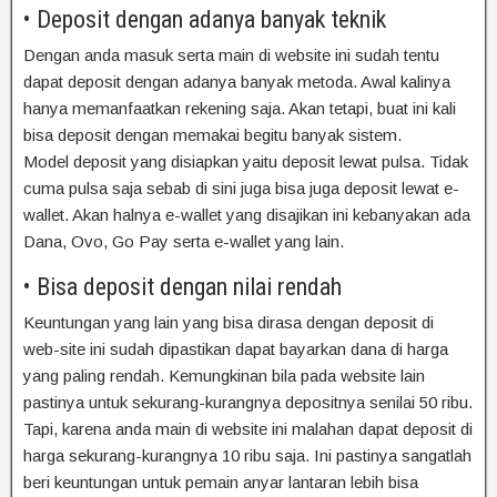
• Deposit dengan adanya banyak teknik
Dengan anda masuk serta main di website ini sudah tentu
dapat deposit dengan adanya banyak metoda. Awal kalinya
hanya memanfaatkan rekening saja. Akan tetapi, buat ini kali
bisa deposit dengan memakai begitu banyak sistem.
Model deposit yang disiapkan yaitu deposit lewat pulsa. Tidak
cuma pulsa saja sebab di sini juga bisa juga deposit lewat e-
wallet. Akan halnya e-wallet yang disajikan ini kebanyakan ada
Dana, Ovo, Go Pay serta e-wallet yang lain.
• Bisa deposit dengan nilai rendah
Keuntungan yang lain yang bisa dirasa dengan deposit di
web-site ini sudah dipastikan dapat bayarkan dana di harga
yang paling rendah. Kemungkinan bila pada website lain
pastinya untuk sekurang-kurangnya depositnya senilai 50 ribu.
Tapi, karena anda main di website ini malahan dapat deposit di
harga sekurang-kurangnya 10 ribu saja. Ini pastinya sangatlah
beri keuntungan untuk pemain anyar lantaran lebih bisa