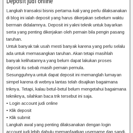
Deposit judi online
Langkah transaksi bisnis pertama-kali yang perlu dilaksanakan
di blog ini ialah deposit yang harus dikerjakan sebelum waktu
bermain didalamnya. Deposit ini yakni teknik untuk bayarkan
serta yang penting dikerjakan oleh pemain bila pengin pasang
taruhan.
Untuk banyak tak usah mesti banyak karena yang perlu selalu
ada untuk memasangkan taruhan. Akan tetapi masihlah
banyak kelihatannya yang belum dapat lakukan proses
deposit itu sebab masih pemain pemula.
Sesungguhnya untuk dapat deposit ini memanglah lumayan
simpel karena di webnya lantas telah disajikan bagaimana
triknya. Tetapi, kalau betul-betul belum mengetahui bagaimana
tekniknya, silahkan baca trik tersebut ini saja.
• Login account judi online
• Klik deposit
• Klik submit
Langkah awal yang penting dilaksanakan dengan login
account judi lebih dahulu memanfaatkan username dan sandi.