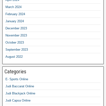
March 2024
February 2024
January 2024
December 2023
November 2023
October 2023
September 2023
August 2022
Categories
E- Sports Online
Judi Baccarat Online
Judi Blackjack Online
Judi Capsa Online