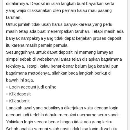
didalamnya. Deposit ini ialah langkah buat bayarkan serta
yang wajib dilaksanakan oleh pemain kalau mau pasang
taruhan.
Untuk jumlah tidak usah harus banyak karena yang perlu
masih tetap ada buat menempatkan taruhan. Tetapi masih ada
banyak nampaknya yang tidak dapat kerjakan proses deposit
itu karena masih pemain pemula.
Sesungguhnya untuk dapat deposit ini memang lumayan
simpel sebab di websitenya lantas telah disiapkan bagaimana
tekniknya. Tetapi, kalau benar-benar belum juga ketahui pun
bagaimana metodenya, silahkan baca langkah berikut di
bawah ini saja.
• Login account judi online
• Klik deposit
• Klik submit
Langkah awal yang sebaiknya dikerjakan yaitu dengan login
account judi terlebih dahulu memakai username serta sandi.
Yakinkan login secara benar hingga tidak ada yang keliru.
Sebab apabila sampai salah pasti tidak bisa login di web itu.