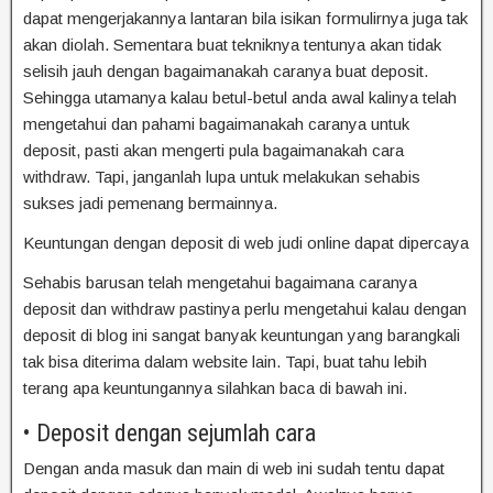
dapat mengerjakannya lantaran bila isikan formulirnya juga tak
akan diolah. Sementara buat tekniknya tentunya akan tidak
selisih jauh dengan bagaimanakah caranya buat deposit.
Sehingga utamanya kalau betul-betul anda awal kalinya telah
mengetahui dan pahami bagaimanakah caranya untuk
deposit, pasti akan mengerti pula bagaimanakah cara
withdraw. Tapi, janganlah lupa untuk melakukan sehabis
sukses jadi pemenang bermainnya.
Keuntungan dengan deposit di web judi online dapat dipercaya
Sehabis barusan telah mengetahui bagaimana caranya
deposit dan withdraw pastinya perlu mengetahui kalau dengan
deposit di blog ini sangat banyak keuntungan yang barangkali
tak bisa diterima dalam website lain. Tapi, buat tahu lebih
terang apa keuntungannya silahkan baca di bawah ini.
• Deposit dengan sejumlah cara
Dengan anda masuk dan main di web ini sudah tentu dapat