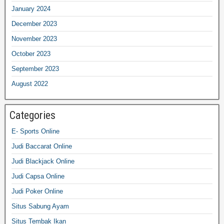
January 2024
December 2023
November 2023
October 2023
September 2023
August 2022
Categories
E- Sports Online
Judi Baccarat Online
Judi Blackjack Online
Judi Capsa Online
Judi Poker Online
Situs Sabung Ayam
Situs Tembak Ikan