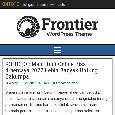
KOITOTO
slot gacor bonus new member
KOITOTO : Main Judi Online Bisa
dipercaya 2022 Lebih Banyak Untung
Bakumpai
4peqh
August 21, 2022
Uncategorized
Siapa sich yang masih belum mengenal dengan
perjudian
online
, lantaran siapa saja tentunya sudah mengetahui terang
permainan ini. Namun barangkali tidak semuanya orang
bermain permainan ini. Buat anda tidak pernah sekali-kali