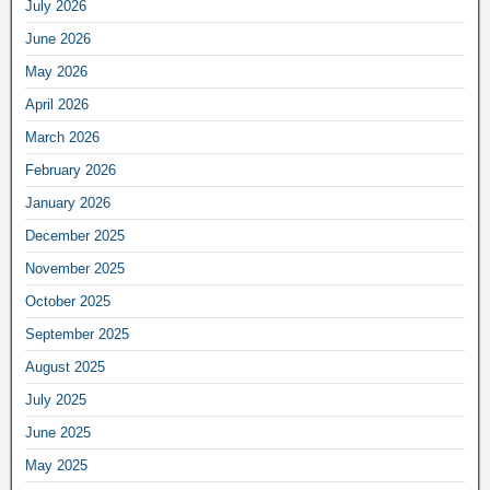
July 2026
June 2026
May 2026
April 2026
March 2026
February 2026
January 2026
December 2025
November 2025
October 2025
September 2025
August 2025
July 2025
June 2025
May 2025