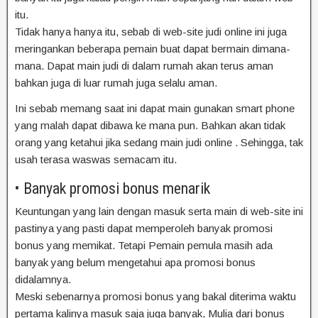
itu.
Tidak hanya hanya itu, sebab di web-site judi online ini juga
meringankan beberapa pemain buat dapat bermain dimana-
mana. Dapat main judi di dalam rumah akan terus aman
bahkan juga di luar rumah juga selalu aman.
Ini sebab memang saat ini dapat main gunakan smart phone
yang malah dapat dibawa ke mana pun. Bahkan akan tidak
orang yang ketahui jika sedang main judi online . Sehingga, tak
usah terasa waswas semacam itu.
• Banyak promosi bonus menarik
Keuntungan yang lain dengan masuk serta main di web-site ini
pastinya yang pasti dapat memperoleh banyak promosi
bonus yang memikat. Tetapi Pemain pemula masih ada
banyak yang belum mengetahui apa promosi bonus
didalamnya.
Meski sebenarnya promosi bonus yang bakal diterima waktu
pertama kalinya masuk saja juga banyak, Mulia dari bonus