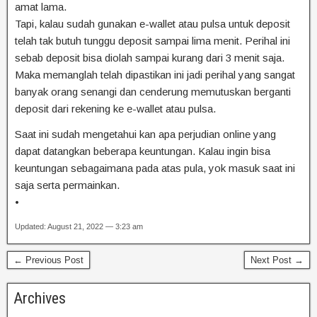
amat lama.
Tapi, kalau sudah gunakan e-wallet atau pulsa untuk deposit
telah tak butuh tunggu deposit sampai lima menit. Perihal ini
sebab deposit bisa diolah sampai kurang dari 3 menit saja.
Maka memanglah telah dipastikan ini jadi perihal yang sangat
banyak orang senangi dan cenderung memutuskan berganti
deposit dari rekening ke e-wallet atau pulsa.
Saat ini sudah mengetahui kan apa perjudian online yang
dapat datangkan beberapa keuntungan. Kalau ingin bisa
keuntungan sebagaimana pada atas pula, yok masuk saat ini
saja serta permainkan.
•
Updated: August 21, 2022 — 3:23 am
← Previous Post
Next Post →
Archives