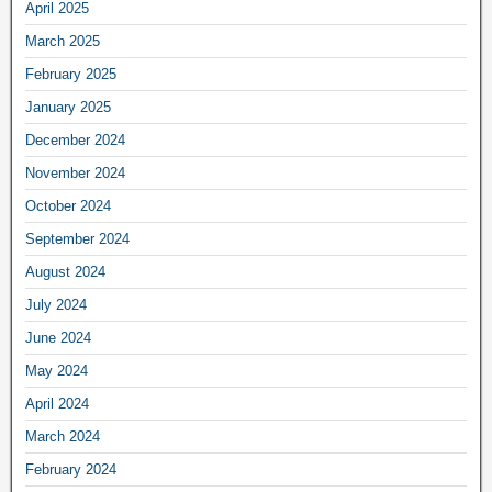
April 2025
March 2025
February 2025
January 2025
December 2024
November 2024
October 2024
September 2024
August 2024
July 2024
June 2024
May 2024
April 2024
March 2024
February 2024