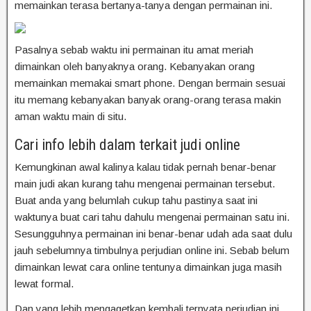
memainkan terasa bertanya-tanya dengan permainan ini.
Pasalnya sebab waktu ini permainan itu amat meriah
dimainkan oleh banyaknya orang. Kebanyakan orang
memainkan memakai smart phone. Dengan bermain sesuai
itu memang kebanyakan banyak orang-orang terasa makin
aman waktu main di situ.
Cari info lebih dalam terkait judi online
Kemungkinan awal kalinya kalau tidak pernah benar-benar
main judi akan kurang tahu mengenai permainan tersebut.
Buat anda yang belumlah cukup tahu pastinya saat ini
waktunya buat cari tahu dahulu mengenai permainan satu ini.
Sesungguhnya permainan ini benar-benar udah ada saat dulu
jauh sebelumnya timbulnya perjudian online ini. Sebab belum
dimainkan lewat cara online tentunya dimainkan juga masih
lewat formal.
Dan yang lebih mengagetkan kembali ternyata perjudian ini