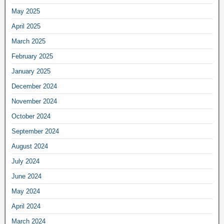
May 2025
April 2025
March 2025
February 2025
January 2025
December 2024
November 2024
October 2024
September 2024
August 2024
July 2024
June 2024
May 2024
April 2024
March 2024