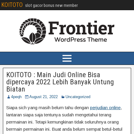
KOITOTO
slot gacor bonus new member
KOITOTO : Main Judi Online Bisa
dipercaya 2022 Lebih Banyak Untung
Biatan
4peqh
August 21, 2022
Uncategorized
Siapa sich yang masih belum tahu dengan
perjudian online
,
lantaran siapa saja tentunya sudah mengetahui terang
permainan ini. Tetapi kemungkinan tidak seluruhnya orang
bermain permainan ini. Buat anda belum sempat betul-betul