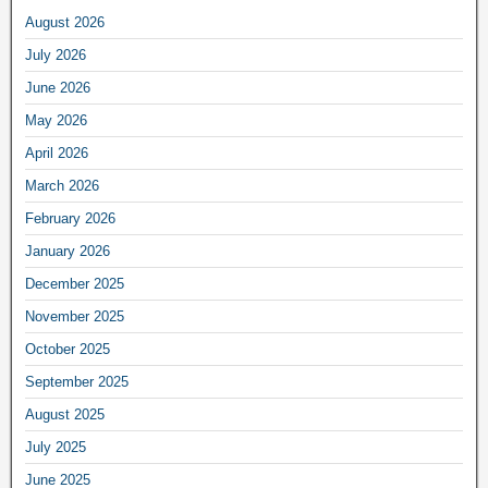
August 2026
July 2026
June 2026
May 2026
April 2026
March 2026
February 2026
January 2026
December 2025
November 2025
October 2025
September 2025
August 2025
July 2025
June 2025