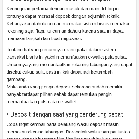
Keunggulan pertama dengan masuk dan main di blog ini
tentunya dapat merasai deposit dengan sejumlah teknik.
Kebanyakan dahulu cuman memakai sistem bisnis memakai
rekening saja. Tapi, itu cuman dahulu karena saat ini dapat
memakai langkah lain buat negosiasi.
Tentang hal yang umumnya orang pakai dalam sistem
transaksi bisnis ini yakni memanfaatkan e-wallet pula pulsa.
Umumnya yang memanfaatkan rekening tabungan yang dapat
disebut cukup sulit, pasti ini kali dapat jadi bertambah
gampang.
Maka anda yang pengin deposit sekarang sudah memiliki
banyak terdapat pilihan sebab dapat tentukan pengin
memanfaatkan pulsa atau e-wallet.
• Deposit dengan saat yang cenderung cepat
Coba ingat kembali pada belakang waktu deposit masih
memakai rekening tabungan. Barangkali waktu sampai tuntas