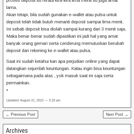
proses deposit itu rerata kira-kira lima menit itu juga amat
lama.
Akan tetapi, bila sudah gunakan e-wallet atau pulsa untuk
deposit telah tidak butuh menanti deposit sampai lima menit.
Ini sebab deposit bisa diolah sampai kurang dari 3 menit saja.
Maka benar-benar sudah dipastikan ini jadi hal yang amat
banyak orang gemari serta cenderung memutuskan berubah
deposit dari rekening ke e-wallet atau pulsa.
Saat ini sudah ketahui kan apa perjudian online yang dapat
datangkan sejumlah keuntungan. Kalau ingin bisa keuntungan
sebagaimana pada atas , yok masuk saat ini saja serta
permainkan.
•
Updated: August 21, 2022 — 3:18 am
← Previous Post
Next Post →
Archives