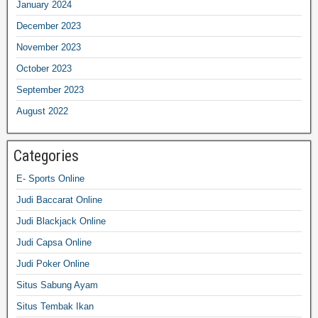
January 2024
December 2023
November 2023
October 2023
September 2023
August 2022
Categories
E- Sports Online
Judi Baccarat Online
Judi Blackjack Online
Judi Capsa Online
Judi Poker Online
Situs Sabung Ayam
Situs Tembak Ikan