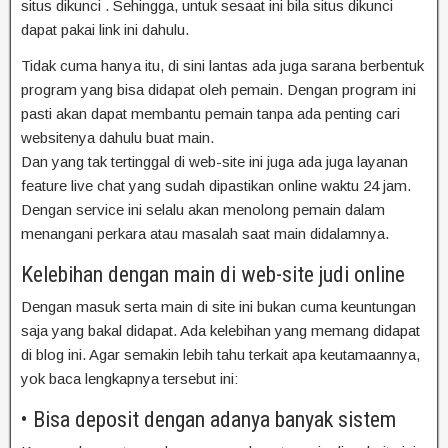
situs dikunci . Sehingga, untuk sesaat ini bila situs dikunci
dapat pakai link ini dahulu.
Tidak cuma hanya itu, di sini lantas ada juga sarana berbentuk
program yang bisa didapat oleh pemain. Dengan program ini
pasti akan dapat membantu pemain tanpa ada penting cari
websitenya dahulu buat main.
Dan yang tak tertinggal di web-site ini juga ada juga layanan
feature live chat yang sudah dipastikan online waktu 24 jam.
Dengan service ini selalu akan menolong pemain dalam
menangani perkara atau masalah saat main didalamnya.
Kelebihan dengan main di web-site judi online
Dengan masuk serta main di site ini bukan cuma keuntungan
saja yang bakal didapat. Ada kelebihan yang memang didapat
di blog ini. Agar semakin lebih tahu terkait apa keutamaannya,
yok baca lengkapnya tersebut ini:
• Bisa deposit dengan adanya banyak sistem