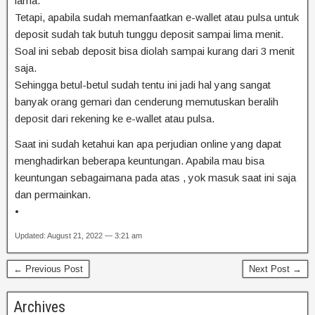
lama.
Tetapi, apabila sudah memanfaatkan e-wallet atau pulsa untuk
deposit sudah tak butuh tunggu deposit sampai lima menit.
Soal ini sebab deposit bisa diolah sampai kurang dari 3 menit
saja.
Sehingga betul-betul sudah tentu ini jadi hal yang sangat
banyak orang gemari dan cenderung memutuskan beralih
deposit dari rekening ke e-wallet atau pulsa.
Saat ini sudah ketahui kan apa perjudian online yang dapat
menghadirkan beberapa keuntungan. Apabila mau bisa
keuntungan sebagaimana pada atas , yok masuk saat ini saja
dan permainkan.
•
Updated: August 21, 2022 — 3:21 am
← Previous Post
Next Post →
Archives