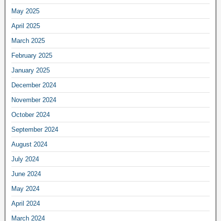
May 2025
April 2025
March 2025
February 2025
January 2025
December 2024
November 2024
October 2024
September 2024
August 2024
July 2024
June 2024
May 2024
April 2024
March 2024