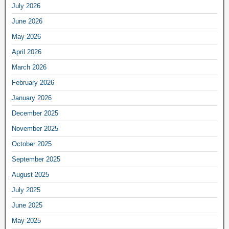
July 2026
June 2026
May 2026
April 2026
March 2026
February 2026
January 2026
December 2025
November 2025
October 2025
September 2025
August 2025
July 2025
June 2025
May 2025