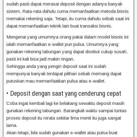
sudah pasti dapat merasai deposit dengan adanya banyak
sistem. Rata-rata dahulu cuma memanfaatkan metoda bisnis
memakai rekening saja. Tetapi, itu cuma dahulu sebab saat ini
dapat memanfaatkan teknik lain buat transaksi bisnis.
Mengenai yang umumnya orang pakai dalam model bisnis ini
ialah memanfaatkan e-wallet pun pulsa. Umumnya yang
gunakan rekening tabungan yang dapat disebut cukup susah,
pasti ini kali bisa jadi makin ringan.
Sehingga anda yang pengin deposit saat ini sudah
mempunyai banyak terdapat pilihan sebab memang dapat
putuskan mau memanfaatkan pulsa atau e-wallet.
• Deposit dengan saat yang cenderung cepat
Coba ingat kembali lagi ke belakang sewaktu deposit masih
gunakan rekening tabungan. Barangkali waktu sampai tuntas
proses deposit itu rerata sekitar lima menit itu juga sangat
lama.
Akan tetapi, bila sudah gunakan e-wallet atau pulsa buat