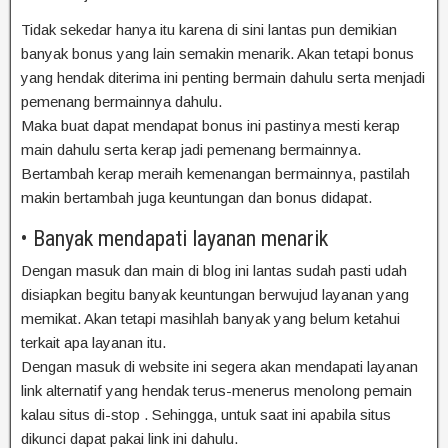
Tidak sekedar hanya itu karena di sini lantas pun demikian
banyak bonus yang lain semakin menarik. Akan tetapi bonus
yang hendak diterima ini penting bermain dahulu serta menjadi
pemenang bermainnya dahulu.
Maka buat dapat mendapat bonus ini pastinya mesti kerap
main dahulu serta kerap jadi pemenang bermainnya.
Bertambah kerap meraih kemenangan bermainnya, pastilah
makin bertambah juga keuntungan dan bonus didapat.
• Banyak mendapati layanan menarik
Dengan masuk dan main di blog ini lantas sudah pasti udah
disiapkan begitu banyak keuntungan berwujud layanan yang
memikat. Akan tetapi masihlah banyak yang belum ketahui
terkait apa layanan itu.
Dengan masuk di website ini segera akan mendapati layanan
link alternatif yang hendak terus-menerus menolong pemain
kalau situs di-stop . Sehingga, untuk saat ini apabila situs
dikunci dapat pakai link ini dahulu.