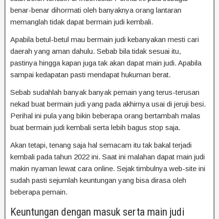
benar-benar dihormati oleh banyaknya orang lantaran
memanglah tidak dapat bermain judi kembali.
Apabila betul-betul mau bermain judi kebanyakan mesti cari
daerah yang aman dahulu. Sebab bila tidak sesuai itu,
pastinya hingga kapan juga tak akan dapat main judi. Apabila
sampai kedapatan pasti mendapat hukuman berat.
Sebab sudahlah banyak banyak pemain yang terus-terusan
nekad buat bermain judi yang pada akhirnya usai di jeruji besi.
Perihal ini pula yang bikin beberapa orang bertambah malas
buat bermain judi kembali serta lebih bagus stop saja.
Akan tetapi, tenang saja hal semacam itu tak bakal terjadi
kembali pada tahun 2022 ini. Saat ini malahan dapat main judi
makin nyaman lewat cara online. Sejak timbulnya web-site ini
sudah pasti sejumlah keuntungan yang bisa dirasa oleh
beberapa pemain.
Keuntungan dengan masuk serta main judi