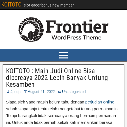
KOITOTO
slot gacor bonus new member
KOITOTO : Main Judi Online Bisa
dipercaya 2022 Lebih Banyak Untung
Kesamben
4peqh
August 21, 2022
Uncategorized
Siapa sich yang masih belum tahu dengan
perjudian online
,
sebab siapa saja tentu telah mengetahui terang permainan ini.
Tetapi barangkali tidak semuanya orang bermain permainan
ini. Untuk anda tidak pernah sekali-kali memainkan berasa