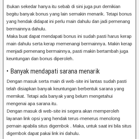
Bukan sekedar hanya itu sebab di sini juga pun demikian
begitu banyak bonus yang lain semakin menarik. Tetapi bonus
yang hendak didapat ini perlu main dahulu dan jadi pemenang
bermainnya dahulu.
Maka buat dapat mendapati bonus ini sudah pasti harus kerap
main dahulu serta kerap memenangi bermainnya. Makin kerap
menjadi pemenang bermainnya, pasti makin bertambah juga
keuntungan dan bonus diperoleh.
• Banyak mendapati sarana menarik
Dengan masuk serta main di web-site ini lantas sudah pasti
telah disiapkan banyak keuntungan berbentuk sarana yang
memikat. Tetapi ada banyak yang belum mengetahui
mengenai apa sarana itu.
Dengan masuk di web-site ini segera akan memperoleh
layanan link opsi yang hendak terus-menerus menolong
pemain apabila situs digembok . Maka, untuk saat ini bila situs
digembok dapat pakai link ini dahulu.