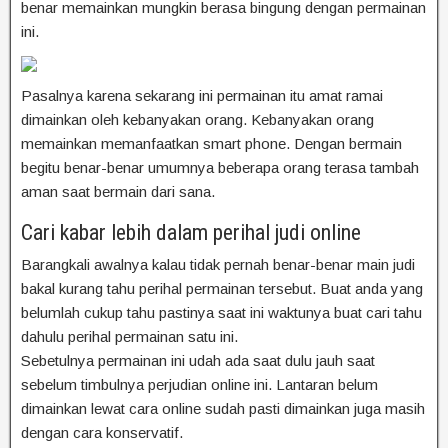
benar memainkan mungkin berasa bingung dengan permainan
ini.
Pasalnya karena sekarang ini permainan itu amat ramai
dimainkan oleh kebanyakan orang. Kebanyakan orang
memainkan memanfaatkan smart phone. Dengan bermain
begitu benar-benar umumnya beberapa orang terasa tambah
aman saat bermain dari sana.
Cari kabar lebih dalam perihal judi online
Barangkali awalnya kalau tidak pernah benar-benar main judi
bakal kurang tahu perihal permainan tersebut. Buat anda yang
belumlah cukup tahu pastinya saat ini waktunya buat cari tahu
dahulu perihal permainan satu ini.
Sebetulnya permainan ini udah ada saat dulu jauh saat
sebelum timbulnya perjudian online ini. Lantaran belum
dimainkan lewat cara online sudah pasti dimainkan juga masih
dengan cara konservatif.