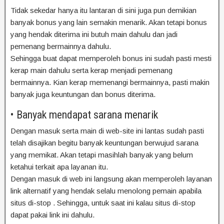
Tidak sekedar hanya itu lantaran di sini juga pun demikian
banyak bonus yang lain semakin menarik. Akan tetapi bonus
yang hendak diterima ini butuh main dahulu dan jadi
pemenang bermainnya dahulu.
Sehingga buat dapat memperoleh bonus ini sudah pasti mesti
kerap main dahulu serta kerap menjadi pemenang
bermainnya. Kian kerap memenangi bermainnya, pasti makin
banyak juga keuntungan dan bonus diterima.
• Banyak mendapat sarana menarik
Dengan masuk serta main di web-site ini lantas sudah pasti
telah disajikan begitu banyak keuntungan berwujud sarana
yang memikat. Akan tetapi masihlah banyak yang belum
ketahui terkait apa layanan itu.
Dengan masuk di web ini langsung akan memperoleh layanan
link alternatif yang hendak selalu menolong pemain apabila
situs di-stop . Sehingga, untuk saat ini kalau situs di-stop
dapat pakai link ini dahulu.