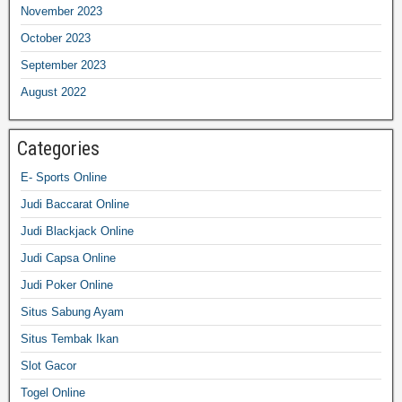
November 2023
October 2023
September 2023
August 2022
Categories
E- Sports Online
Judi Baccarat Online
Judi Blackjack Online
Judi Capsa Online
Judi Poker Online
Situs Sabung Ayam
Situs Tembak Ikan
Slot Gacor
Togel Online