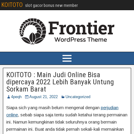
KOITOTO
slot gacor bonus new member
KOITOTO : Main Judi Online Bisa
dipercaya 2022 Lebih Banyak Untung
Sorkam Barat
4peqh
August 21, 2022
Uncategorized
Siapa sich yang masih belum mengenal dengan
perjudian
online
, sebab siapa saja tentu sudah ketahui terang permainan
ini. Namun kemungkinan tidak seluruhnya orang bermain
permainan ini. Buat anda tidak pernah sekali-kali memainkan