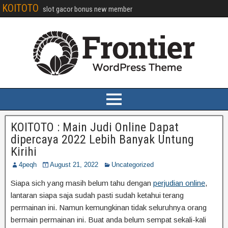
KOITOTO
slot gacor bonus new member
KOITOTO : Main Judi Online Dapat
dipercaya 2022 Lebih Banyak Untung
Kirihi
4peqh
August 21, 2022
Uncategorized
Siapa sich yang masih belum tahu dengan
perjudian online
,
lantaran siapa saja sudah pasti sudah ketahui terang
permainan ini. Namun kemungkinan tidak seluruhnya orang
bermain permainan ini. Buat anda belum sempat sekali-kali