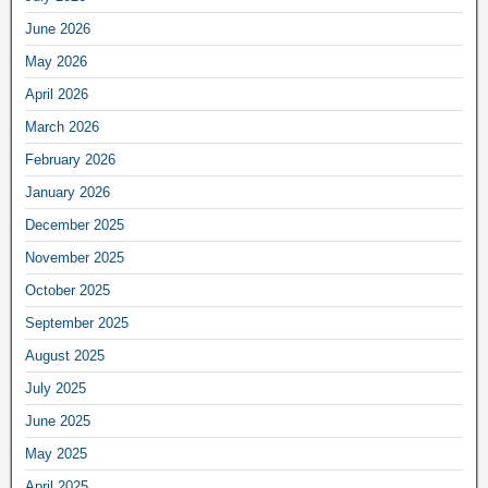
June 2026
May 2026
April 2026
March 2026
February 2026
January 2026
December 2025
November 2025
October 2025
September 2025
August 2025
July 2025
June 2025
May 2025
April 2025