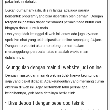
pakai link ini dahulu.
Bukan cuma hanya itu, di sini lantas ada juga sarana
berbentuk program yang bisa diperoleh oleh pemain. Dengan
terapan ini pastilah dapat membantu pemain tiada butuh cari
blognya dahulu untuk main.
Dan yang tidak ketinggal di web ini lantas ada juga layanan
spek live chat yang telah dipastikan online sepanjang 24 jam.
Dengan service ini akan menolong pemain dalam
menanggulangi persoalan atau masalah waktu main
didalamnya.
Keunggulan dengan main di website judi online
Dengan masuk dan main di web ini tidak hanya keuntungan
saja yang bakal didapat. Ada keunggulan yang memang cuma
diterima di web ini. Agar bertambah tahu perihal apa
kelebihannya, yok baca detailnya berikut ini:
• Bisa deposit dengan beberapa teknik