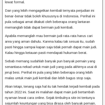
lewat formal.
Dan yang lebih mengagetkan kembali ternyata perjudian ini
benar-benar tidak boleh khususnya di Indonesia. Perihal ini
pula sebagai amat ditakuti oleh beberapa orang lantaran
memanglah tidak dapat bermain judi kembali.
Apabila memanglah mau bermain judi rata-rata harus cari
area yang aman dahulu. Karena kalau tak sesuai itu, sudah
pasti hingga sampai kapan saja tidak pernah dapat main judi.
Kalau hingga ketauan pasti mendapati hukuman berat.
Sebab memang sudahlah banyak pun banyak pemain yang
senantiasa nekad untuk main judi yang pada akhirnya usai di
jeruji besi. Perihal ini pula yang bikin beberapa orang lebih
malas untuk main judi kembali dan lebih bagus stop saja.
Akan tetapi, tenang saja hal itu tak hendak terjadi kembali pada
tahun 2022 ini. Saat ini malahan dapat main judi bertambah
nyaman lewat cara online. Sejak timbulnya site ini tentunya
sejumlah keuntungan yang bisa dirasa oleh banyak pemain.