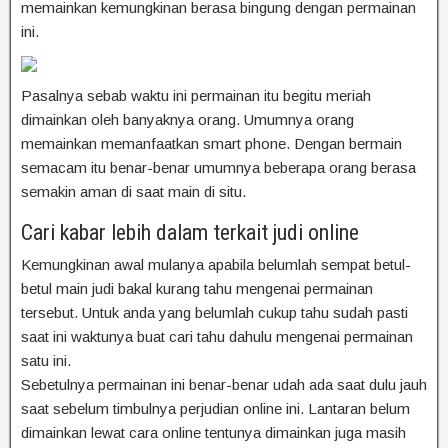
memainkan kemungkinan berasa bingung dengan permainan
ini.
Pasalnya sebab waktu ini permainan itu begitu meriah
dimainkan oleh banyaknya orang. Umumnya orang
memainkan memanfaatkan smart phone. Dengan bermain
semacam itu benar-benar umumnya beberapa orang berasa
semakin aman di saat main di situ.
Cari kabar lebih dalam terkait judi online
Kemungkinan awal mulanya apabila belumlah sempat betul-
betul main judi bakal kurang tahu mengenai permainan
tersebut. Untuk anda yang belumlah cukup tahu sudah pasti
saat ini waktunya buat cari tahu dahulu mengenai permainan
satu ini.
Sebetulnya permainan ini benar-benar udah ada saat dulu jauh
saat sebelum timbulnya perjudian online ini. Lantaran belum
dimainkan lewat cara online tentunya dimainkan juga masih