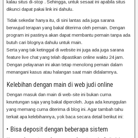
kalau situs di-stop . Sehingga, untuk sesaat ini apabila situs
dikunci dapat pakai link ini dahulu.
Tidak sekedar hanya itu, di sini lantas ada juga sarana
berwujud terapan yang bakal diterima oleh pemain. Dengan
program ini pastinya akan dapat membantu pemain tanpa ada
butuh cari blognya dahulu untuk main.
Serta yang tak ketinggal di website ini juga ada juga sarana
feature live chat yang telah dipastikan online waktu 24 jam.
Dengan pelayanan ini akan tetap menolong pemain dalam
menangani kasus atau halangan saat main didalamnya.
Kelebihan dengan main di web judi online
Dengan masuk dan main di web-site ini bukan cuma
keuntungan saja yang bakal diperoleh. Juga ada keunggulan
yang memang cuma diterima di blog ini. Agar tambah tahu
terkait apa kelebihannya, yok baca secara detail berikut ini:
• Bisa deposit dengan beberapa sistem