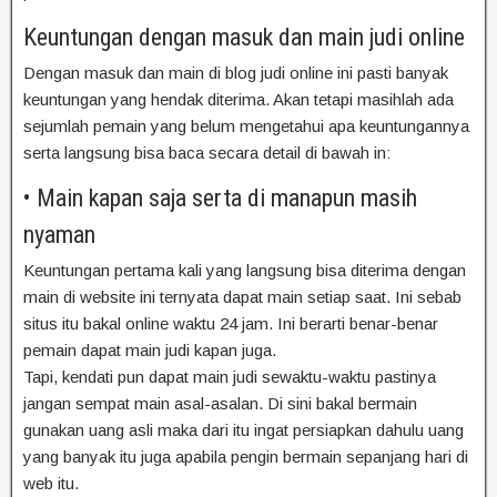
Keuntungan dengan masuk dan main judi online
Dengan masuk dan main di blog judi online ini pasti banyak
keuntungan yang hendak diterima. Akan tetapi masihlah ada
sejumlah pemain yang belum mengetahui apa keuntungannya
serta langsung bisa baca secara detail di bawah in:
• Main kapan saja serta di manapun masih
nyaman
Keuntungan pertama kali yang langsung bisa diterima dengan
main di website ini ternyata dapat main setiap saat. Ini sebab
situs itu bakal online waktu 24 jam. Ini berarti benar-benar
pemain dapat main judi kapan juga.
Tapi, kendati pun dapat main judi sewaktu-waktu pastinya
jangan sempat main asal-asalan. Di sini bakal bermain
gunakan uang asli maka dari itu ingat persiapkan dahulu uang
yang banyak itu juga apabila pengin bermain sepanjang hari di
web itu.