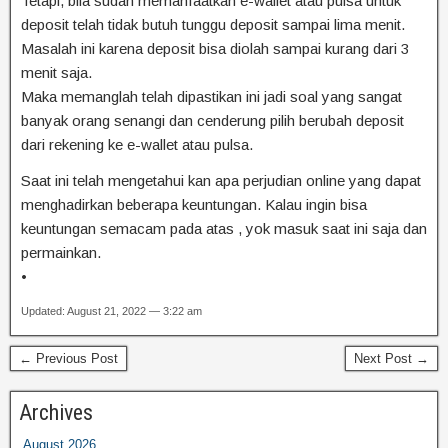
Tetapi, bila sudah memanfaatkan e-wallet atau pulsa untuk
deposit telah tidak butuh tunggu deposit sampai lima menit.
Masalah ini karena deposit bisa diolah sampai kurang dari 3
menit saja.
Maka memanglah telah dipastikan ini jadi soal yang sangat
banyak orang senangi dan cenderung pilih berubah deposit
dari rekening ke e-wallet atau pulsa.
Saat ini telah mengetahui kan apa perjudian online yang dapat
menghadirkan beberapa keuntungan. Kalau ingin bisa
keuntungan semacam pada atas , yok masuk saat ini saja dan
permainkan.
•
Updated: August 21, 2022 — 3:22 am
← Previous Post
Next Post →
Archives
August 2026