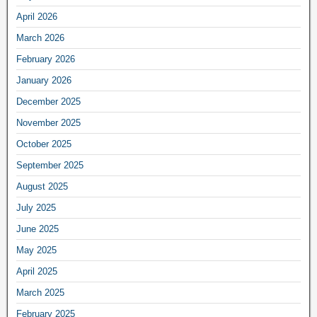
April 2026
March 2026
February 2026
January 2026
December 2025
November 2025
October 2025
September 2025
August 2025
July 2025
June 2025
May 2025
April 2025
March 2025
February 2025