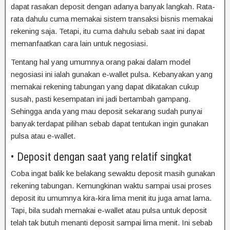
dapat rasakan deposit dengan adanya banyak langkah. Rata-
rata dahulu cuma memakai sistem transaksi bisnis memakai
rekening saja. Tetapi, itu cuma dahulu sebab saat ini dapat
memanfaatkan cara lain untuk negosiasi.
Tentang hal yang umumnya orang pakai dalam model
negosiasi ini ialah gunakan e-wallet pulsa. Kebanyakan yang
memakai rekening tabungan yang dapat dikatakan cukup
susah, pasti kesempatan ini jadi bertambah gampang.
Sehingga anda yang mau deposit sekarang sudah punyai
banyak terdapat pilihan sebab dapat tentukan ingin gunakan
pulsa atau e-wallet.
• Deposit dengan saat yang relatif singkat
Coba ingat balik ke belakang sewaktu deposit masih gunakan
rekening tabungan. Kemungkinan waktu sampai usai proses
deposit itu umumnya kira-kira lima menit itu juga amat lama.
Tapi, bila sudah memakai e-wallet atau pulsa untuk deposit
telah tak butuh menanti deposit sampai lima menit. Ini sebab