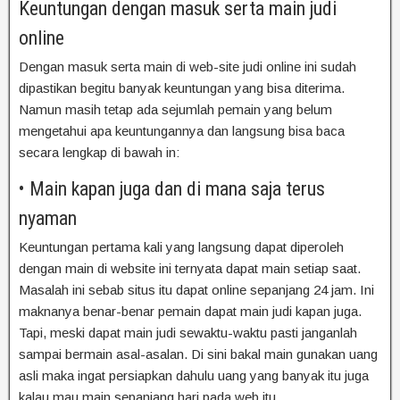
Keuntungan dengan masuk serta main judi
online
Dengan masuk serta main di web-site judi online ini sudah
dipastikan begitu banyak keuntungan yang bisa diterima.
Namun masih tetap ada sejumlah pemain yang belum
mengetahui apa keuntungannya dan langsung bisa baca
secara lengkap di bawah in:
• Main kapan juga dan di mana saja terus
nyaman
Keuntungan pertama kali yang langsung dapat diperoleh
dengan main di website ini ternyata dapat main setiap saat.
Masalah ini sebab situs itu dapat online sepanjang 24 jam. Ini
maknanya benar-benar pemain dapat main judi kapan juga.
Tapi, meski dapat main judi sewaktu-waktu pasti janganlah
sampai bermain asal-asalan. Di sini bakal main gunakan uang
asli maka ingat persiapkan dahulu uang yang banyak itu juga
kalau mau main sepanjang hari pada web itu.