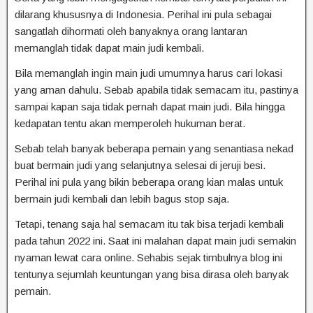
dilarang khususnya di Indonesia. Perihal ini pula sebagai
sangatlah dihormati oleh banyaknya orang lantaran
memanglah tidak dapat main judi kembali.
Bila memanglah ingin main judi umumnya harus cari lokasi
yang aman dahulu. Sebab apabila tidak semacam itu, pastinya
sampai kapan saja tidak pernah dapat main judi. Bila hingga
kedapatan tentu akan memperoleh hukuman berat.
Sebab telah banyak beberapa pemain yang senantiasa nekad
buat bermain judi yang selanjutnya selesai di jeruji besi.
Perihal ini pula yang bikin beberapa orang kian malas untuk
bermain judi kembali dan lebih bagus stop saja.
Tetapi, tenang saja hal semacam itu tak bisa terjadi kembali
pada tahun 2022 ini. Saat ini malahan dapat main judi semakin
nyaman lewat cara online. Sehabis sejak timbulnya blog ini
tentunya sejumlah keuntungan yang bisa dirasa oleh banyak
pemain.