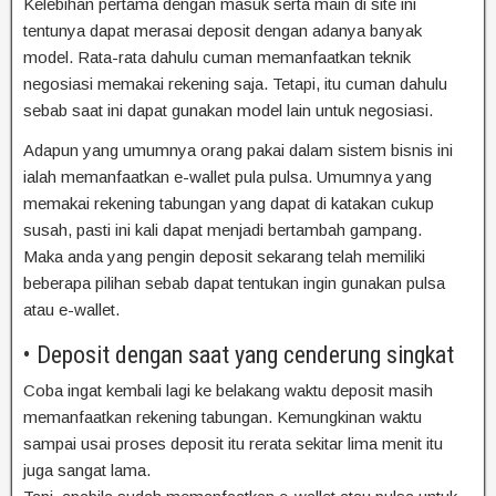
Kelebihan pertama dengan masuk serta main di site ini
tentunya dapat merasai deposit dengan adanya banyak
model. Rata-rata dahulu cuman memanfaatkan teknik
negosiasi memakai rekening saja. Tetapi, itu cuman dahulu
sebab saat ini dapat gunakan model lain untuk negosiasi.
Adapun yang umumnya orang pakai dalam sistem bisnis ini
ialah memanfaatkan e-wallet pula pulsa. Umumnya yang
memakai rekening tabungan yang dapat di katakan cukup
susah, pasti ini kali dapat menjadi bertambah gampang.
Maka anda yang pengin deposit sekarang telah memiliki
beberapa pilihan sebab dapat tentukan ingin gunakan pulsa
atau e-wallet.
• Deposit dengan saat yang cenderung singkat
Coba ingat kembali lagi ke belakang waktu deposit masih
memanfaatkan rekening tabungan. Kemungkinan waktu
sampai usai proses deposit itu rerata sekitar lima menit itu
juga sangat lama.