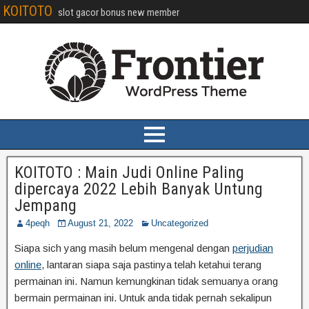
KOITOTO
slot gacor bonus new member
KOITOTO : Main Judi Online Paling
dipercaya 2022 Lebih Banyak Untung
Jempang
4peqh
August 21, 2022
Uncategorized
Siapa sich yang masih belum mengenal dengan
perjudian
online
, lantaran siapa saja pastinya telah ketahui terang
permainan ini. Namun kemungkinan tidak semuanya orang
bermain permainan ini. Untuk anda tidak pernah sekalipun