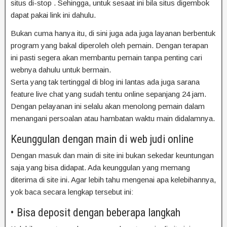
situs di-stop . Sehingga, untuk sesaat ini bila situs digembok
dapat pakai link ini dahulu.
Bukan cuma hanya itu, di sini juga ada juga layanan berbentuk
program yang bakal diperoleh oleh pemain. Dengan terapan
ini pasti segera akan membantu pemain tanpa penting cari
webnya dahulu untuk bermain.
Serta yang tak tertinggal di blog ini lantas ada juga sarana
feature live chat yang sudah tentu online sepanjang 24 jam.
Dengan pelayanan ini selalu akan menolong pemain dalam
menangani persoalan atau hambatan waktu main didalamnya.
Keunggulan dengan main di web judi online
Dengan masuk dan main di site ini bukan sekedar keuntungan
saja yang bisa didapat. Ada keunggulan yang memang
diterima di site ini. Agar lebih tahu mengenai apa kelebihannya,
yok baca secara lengkap tersebut ini:
• Bisa deposit dengan beberapa langkah