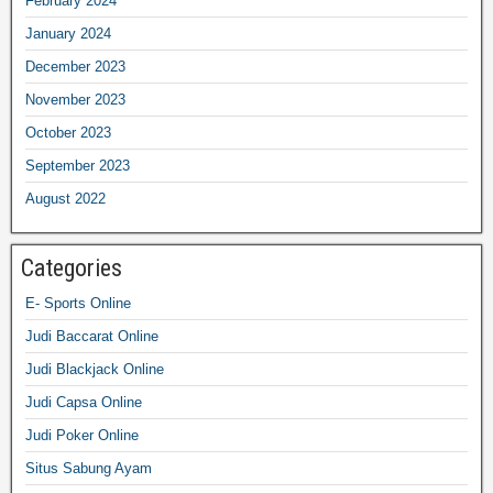
February 2024
January 2024
December 2023
November 2023
October 2023
September 2023
August 2022
Categories
E- Sports Online
Judi Baccarat Online
Judi Blackjack Online
Judi Capsa Online
Judi Poker Online
Situs Sabung Ayam