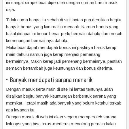
ini sangat simpel buat diperoleh dengan cuman baru masuk
saja.
Tidak cuma hanya itu sebab di sini lantas pun demikian begitu
banyak bonus yang lain makin menarik. Namun bonus yang
bakal didapat ini benar-benar perlu bermain dahulu dan meraih
kemenangan bermainnya dahulu.
Maka buat dapat mendapati bonus ini pastinya harus kerap
main dahulu namun juga kerap menjadi pemenang
bermainnya. Makin kerap jadi pemenang bermainnya, pastilah
semakin bertambah juga keuntungan dan bonus diterima.
• Banyak mendapati sarana menarik
Dengan masuk serta main di site ini lantas tentunya udah
disajikan begitu banyak keuntungan berbentuk sarana yang
memikat. Tetapi masih ada banyak yang belum ketahui terkait
apa layanan itu.
Dengan masuk di web ini akan segera memperoleh sarana
link opsi yang bisa terus-menerus menolong pemain kalau