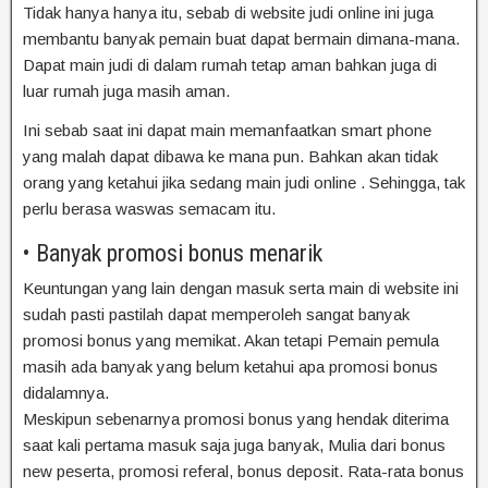
Tidak hanya hanya itu, sebab di website judi online ini juga
membantu banyak pemain buat dapat bermain dimana-mana.
Dapat main judi di dalam rumah tetap aman bahkan juga di
luar rumah juga masih aman.
Ini sebab saat ini dapat main memanfaatkan smart phone
yang malah dapat dibawa ke mana pun. Bahkan akan tidak
orang yang ketahui jika sedang main judi online . Sehingga, tak
perlu berasa waswas semacam itu.
• Banyak promosi bonus menarik
Keuntungan yang lain dengan masuk serta main di website ini
sudah pasti pastilah dapat memperoleh sangat banyak
promosi bonus yang memikat. Akan tetapi Pemain pemula
masih ada banyak yang belum ketahui apa promosi bonus
didalamnya.
Meskipun sebenarnya promosi bonus yang hendak diterima
saat kali pertama masuk saja juga banyak, Mulia dari bonus
new peserta, promosi referal, bonus deposit. Rata-rata bonus