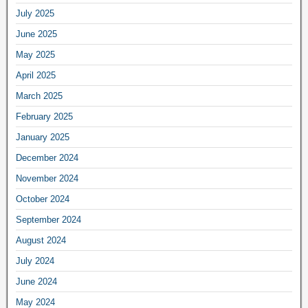
July 2025
June 2025
May 2025
April 2025
March 2025
February 2025
January 2025
December 2024
November 2024
October 2024
September 2024
August 2024
July 2024
June 2024
May 2024