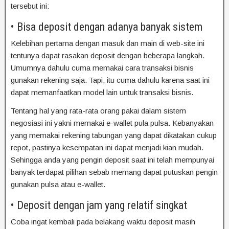
tersebut ini:
• Bisa deposit dengan adanya banyak sistem
Kelebihan pertama dengan masuk dan main di web-site ini
tentunya dapat rasakan deposit dengan beberapa langkah.
Umumnya dahulu cuma memakai cara transaksi bisnis
gunakan rekening saja. Tapi, itu cuma dahulu karena saat ini
dapat memanfaatkan model lain untuk transaksi bisnis.
Tentang hal yang rata-rata orang pakai dalam sistem
negosiasi ini yakni memakai e-wallet pula pulsa. Kebanyakan
yang memakai rekening tabungan yang dapat dikatakan cukup
repot, pastinya kesempatan ini dapat menjadi kian mudah.
Sehingga anda yang pengin deposit saat ini telah mempunyai
banyak terdapat pilihan sebab memang dapat putuskan pengin
gunakan pulsa atau e-wallet.
• Deposit dengan jam yang relatif singkat
Coba ingat kembali pada belakang waktu deposit masih