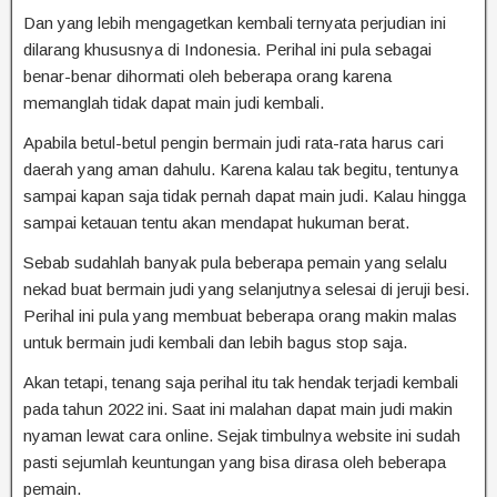
Dan yang lebih mengagetkan kembali ternyata perjudian ini
dilarang khususnya di Indonesia. Perihal ini pula sebagai
benar-benar dihormati oleh beberapa orang karena
memanglah tidak dapat main judi kembali.
Apabila betul-betul pengin bermain judi rata-rata harus cari
daerah yang aman dahulu. Karena kalau tak begitu, tentunya
sampai kapan saja tidak pernah dapat main judi. Kalau hingga
sampai ketauan tentu akan mendapat hukuman berat.
Sebab sudahlah banyak pula beberapa pemain yang selalu
nekad buat bermain judi yang selanjutnya selesai di jeruji besi.
Perihal ini pula yang membuat beberapa orang makin malas
untuk bermain judi kembali dan lebih bagus stop saja.
Akan tetapi, tenang saja perihal itu tak hendak terjadi kembali
pada tahun 2022 ini. Saat ini malahan dapat main judi makin
nyaman lewat cara online. Sejak timbulnya website ini sudah
pasti sejumlah keuntungan yang bisa dirasa oleh beberapa
pemain.