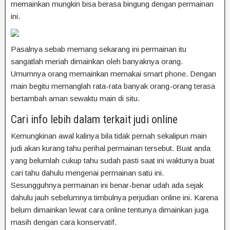
memainkan mungkin bisa berasa bingung dengan permainan
ini.
Pasalnya sebab memang sekarang ini permainan itu
sangatlah meriah dimainkan oleh banyaknya orang.
Umumnya orang memainkan memakai smart phone. Dengan
main begitu memanglah rata-rata banyak orang-orang terasa
bertambah aman sewaktu main di situ.
Cari info lebih dalam terkait judi online
Kemungkinan awal kalinya bila tidak pernah sekalipun main
judi akan kurang tahu perihal permainan tersebut. Buat anda
yang belumlah cukup tahu sudah pasti saat ini waktunya buat
cari tahu dahulu mengenai permainan satu ini.
Sesungguhnya permainan ini benar-benar udah ada sejak
dahulu jauh sebelumnya timbulnya perjudian online ini. Karena
belum dimainkan lewat cara online tentunya dimainkan juga
masih dengan cara konservatif.