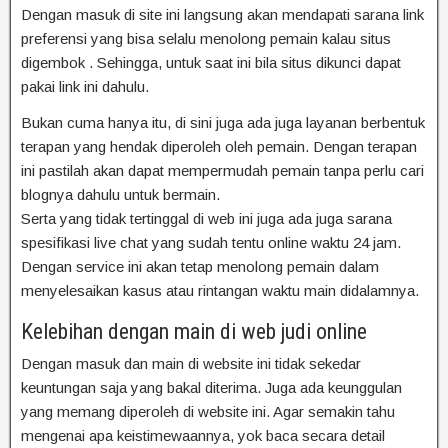
Dengan masuk di site ini langsung akan mendapati sarana link
preferensi yang bisa selalu menolong pemain kalau situs
digembok . Sehingga, untuk saat ini bila situs dikunci dapat
pakai link ini dahulu.
Bukan cuma hanya itu, di sini juga ada juga layanan berbentuk
terapan yang hendak diperoleh oleh pemain. Dengan terapan
ini pastilah akan dapat mempermudah pemain tanpa perlu cari
blognya dahulu untuk bermain.
Serta yang tidak tertinggal di web ini juga ada juga sarana
spesifikasi live chat yang sudah tentu online waktu 24 jam.
Dengan service ini akan tetap menolong pemain dalam
menyelesaikan kasus atau rintangan waktu main didalamnya.
Kelebihan dengan main di web judi online
Dengan masuk dan main di website ini tidak sekedar
keuntungan saja yang bakal diterima. Juga ada keunggulan
yang memang diperoleh di website ini. Agar semakin tahu
mengenai apa keistimewaannya, yok baca secara detail