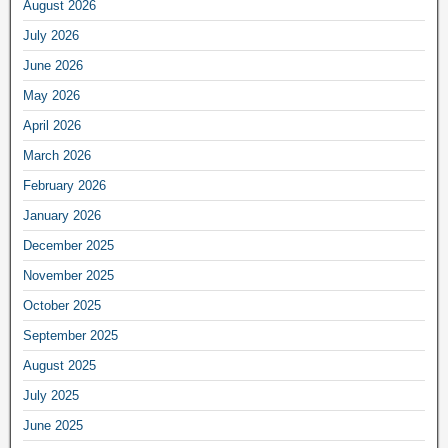
August 2026
July 2026
June 2026
May 2026
April 2026
March 2026
February 2026
January 2026
December 2025
November 2025
October 2025
September 2025
August 2025
July 2025
June 2025