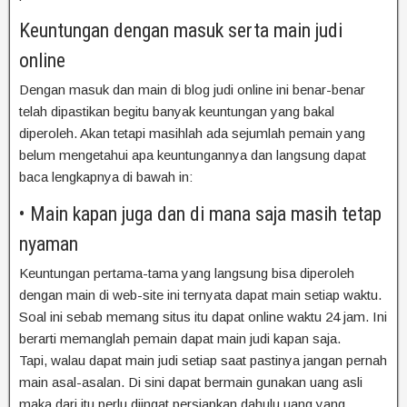
Keuntungan dengan masuk serta main judi
online
Dengan masuk dan main di blog judi online ini benar-benar
telah dipastikan begitu banyak keuntungan yang bakal
diperoleh. Akan tetapi masihlah ada sejumlah pemain yang
belum mengetahui apa keuntungannya dan langsung dapat
baca lengkapnya di bawah in:
• Main kapan juga dan di mana saja masih tetap
nyaman
Keuntungan pertama-tama yang langsung bisa diperoleh
dengan main di web-site ini ternyata dapat main setiap waktu.
Soal ini sebab memang situs itu dapat online waktu 24 jam. Ini
berarti memanglah pemain dapat main judi kapan saja.
Tapi, walau dapat main judi setiap saat pastinya jangan pernah
main asal-asalan. Di sini dapat bermain gunakan uang asli
maka dari itu perlu diingat persiapkan dahulu uang yang