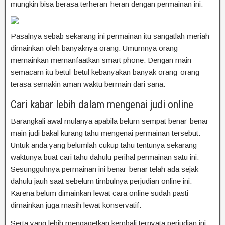
mungkin bisa berasa terheran-heran dengan permainan ini.
Pasalnya sebab sekarang ini permainan itu sangatlah meriah
dimainkan oleh banyaknya orang. Umumnya orang
memainkan memanfaatkan smart phone. Dengan main
semacam itu betul-betul kebanyakan banyak orang-orang
terasa semakin aman waktu bermain dari sana.
Cari kabar lebih dalam mengenai judi online
Barangkali awal mulanya apabila belum sempat benar-benar
main judi bakal kurang tahu mengenai permainan tersebut.
Untuk anda yang belumlah cukup tahu tentunya sekarang
waktunya buat cari tahu dahulu perihal permainan satu ini.
Sesungguhnya permainan ini benar-benar telah ada sejak
dahulu jauh saat sebelum timbulnya perjudian online ini.
Karena belum dimainkan lewat cara online sudah pasti
dimainkan juga masih lewat konservatif.
Serta yang lebih mengagetkan kembali ternyata perjudian ini