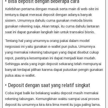
• Bisa deposit dengan beberapa cara
Kelebihan pertama dengan masuk serta main di web-site ini
tentunya dapat merasai deposit dengan adanya banyak
sistem. Umumnya dahulu cuma gunakan metoda bisnis
gunakan rekening saja. Akan tetapi, itu cuma dahulu lantaran
saat ini dapat gunakan langkah lain untuk transaksi bisnis.
Tentang hal yang umumnya orang pakai dalam model
negosiasi ini yaitu gunakan e-wallet pun pulsa. Umumnya
yang memakai rekening tabungan yang dapat disebut cukup
repot, pastinya kesempatan ini dapat menjadi kian mudah.
Sehingga anda yang ingin deposit sekarang telah mempunyai
banyak terdapat pilihan karena dapat putuskan pengin gunakan
pulsa atau e-wallet.
• Deposit dengan saat yang relatif singkat
Coba ingat balik ke belakang waktu deposit masih memakai
rekening tabungan. Kemungkinan waktu sampai usai proses
deposit itu umumnya kira-kira lima menit itu juga paling lama.