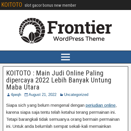
KOITOTO
slot gacor bonus new member
KOITOTO : Main Judi Online Paling
dipercaya 2022 Lebih Banyak Untung
Maba Utara
4peqh
August 21, 2022
Uncategorized
Siapa sich yang belum mengenal dengan
perjudian online
,
karena siapa saja tentu telah ketahui terang permainan ini.
Tetapi barangkali tidak semuanya orang bermain permainan
ini. Untuk anda belumlah sempat sekali-kali memainkan