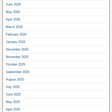
June 2026
May 2026
April 2026
March 2026
February 2026
January 2026
December 2025
November 2025
October 2025
September 2025
August 2025
July 2025
June 2025
May 2025
April 2025