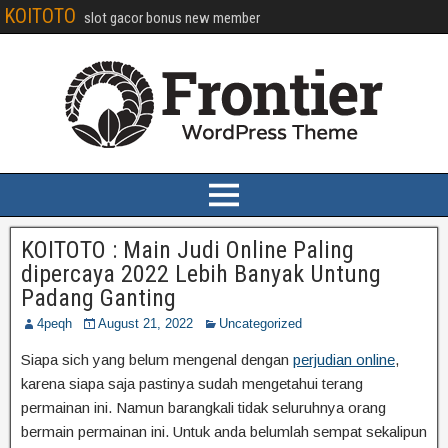
KOITOTO
slot gacor bonus new member
KOITOTO : Main Judi Online Paling
dipercaya 2022 Lebih Banyak Untung
Padang Ganting
4peqh
August 21, 2022
Uncategorized
Siapa sich yang belum mengenal dengan
perjudian online
,
karena siapa saja pastinya sudah mengetahui terang
permainan ini. Namun barangkali tidak seluruhnya orang
bermain permainan ini. Untuk anda belumlah sempat sekalipun