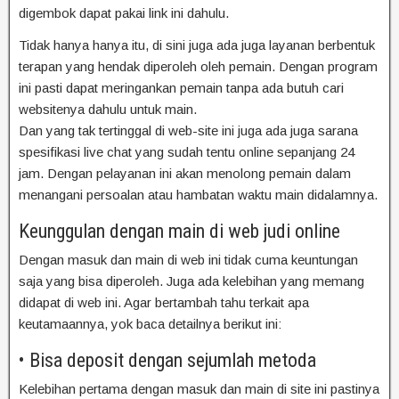
digembok dapat pakai link ini dahulu.
Tidak hanya hanya itu, di sini juga ada juga layanan berbentuk
terapan yang hendak diperoleh oleh pemain. Dengan program
ini pasti dapat meringankan pemain tanpa ada butuh cari
websitenya dahulu untuk main.
Dan yang tak tertinggal di web-site ini juga ada juga sarana
spesifikasi live chat yang sudah tentu online sepanjang 24
jam. Dengan pelayanan ini akan menolong pemain dalam
menangani persoalan atau hambatan waktu main didalamnya.
Keunggulan dengan main di web judi online
Dengan masuk dan main di web ini tidak cuma keuntungan
saja yang bisa diperoleh. Juga ada kelebihan yang memang
didapat di web ini. Agar bertambah tahu terkait apa
keutamaannya, yok baca detailnya berikut ini:
• Bisa deposit dengan sejumlah metoda
Kelebihan pertama dengan masuk dan main di site ini pastinya