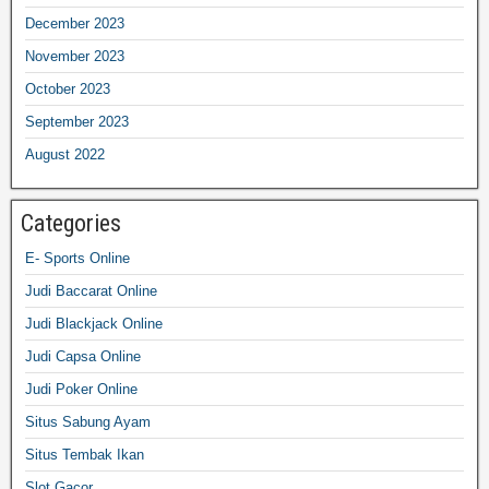
December 2023
November 2023
October 2023
September 2023
August 2022
Categories
E- Sports Online
Judi Baccarat Online
Judi Blackjack Online
Judi Capsa Online
Judi Poker Online
Situs Sabung Ayam
Situs Tembak Ikan
Slot Gacor