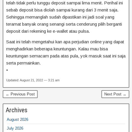
telah tidak perlu tunggu deposit sampai lima menit. Perihal ini
sebab deposit bisa diolah sampai kurang dari 3 menit saja.
Sehingga memanglah sudah dipastikan ini jadi soal yang
teramat banyak orang senangi serta cenderung pilih berganti
deposit dari rekening ke e-wallet atau pulsa.
Saat ini telah mengetahui kan apa perjudian online yang dapat
menghadirkan beberapa keuntungan. Kalau mau bisa
keuntungan semacam pada atas pula, yok masuk saat ini saja
serta permainkan.
•
Updated: August 21, 2022 — 3:21 am
← Previous Post
Next Post →
Archives
August 2026
July 2026