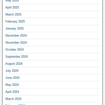
May 2025
April 2025
March 2025
February 2025
January 2025
December 2024
November 2024
October 2024
September 2024
August 2024
July 2024
June 2024
May 2024
April 2024
March 2024