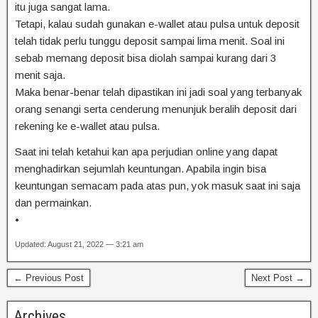
itu juga sangat lama.
Tetapi, kalau sudah gunakan e-wallet atau pulsa untuk deposit
telah tidak perlu tunggu deposit sampai lima menit. Soal ini
sebab memang deposit bisa diolah sampai kurang dari 3
menit saja.
Maka benar-benar telah dipastikan ini jadi soal yang terbanyak
orang senangi serta cenderung menunjuk beralih deposit dari
rekening ke e-wallet atau pulsa.
Saat ini telah ketahui kan apa perjudian online yang dapat
menghadirkan sejumlah keuntungan. Apabila ingin bisa
keuntungan semacam pada atas pun, yok masuk saat ini saja
dan permainkan.
•
Updated: August 21, 2022 — 3:21 am
← Previous Post
Next Post →
Archives