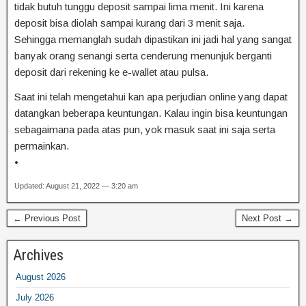
tidak butuh tunggu deposit sampai lima menit. Ini karena
deposit bisa diolah sampai kurang dari 3 menit saja.
Sehingga memanglah sudah dipastikan ini jadi hal yang sangat
banyak orang senangi serta cenderung menunjuk berganti
deposit dari rekening ke e-wallet atau pulsa.
Saat ini telah mengetahui kan apa perjudian online yang dapat
datangkan beberapa keuntungan. Kalau ingin bisa keuntungan
sebagaimana pada atas pun, yok masuk saat ini saja serta
permainkan.
•
Updated: August 21, 2022 — 3:20 am
← Previous Post
Next Post →
Archives
August 2026
July 2026