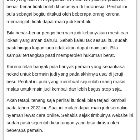
benar-benar tidak boleh khususnya di Indonesia. Perihal ini
pula sebagai begitu ditakuti oleh beberapa orang karena
memanglah tidak dapat main judi kembali.
Bila benar-benar pengin bermain judi kebanyakan mesti cari
lokasi yang aman dahulu. Sebab kalau tak sesuai itu, sudah
pasti hingga kapan juga tidak akan dapat main judi. Bila
sampai tertangkap pasti memperoleh hukuman berat.
Karena telah banyak pula banyak pemain yang senantiasa
nekad untuk bermain judi yang pada akhirnya usai di jeruji
besi. Perihal ini pula yang membuat sejumlah orang makin
malas untuk main judi kembali dan lebih bagus stop saja.
Akan tetapi, tenang saja perihal itu tidak bisa terjadi kembali
pada tahun 2022 ini. Saat ini malah dapat main judi semakin
nyaman lewat cara online. Sehabis sejak timbulnya website ini
sudah pasti sejumlah keuntungan yang bisa dirasa oleh
beberapa pemain.