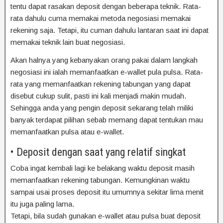
tentu dapat rasakan deposit dengan beberapa teknik. Rata-
rata dahulu cuma memakai metoda negosiasi memakai
rekening saja. Tetapi, itu cuman dahulu lantaran saat ini dapat
memakai teknik lain buat negosiasi.
Akan halnya yang kebanyakan orang pakai dalam langkah
negosiasi ini ialah memanfaatkan e-wallet pula pulsa. Rata-
rata yang memanfaatkan rekening tabungan yang dapat
disebut cukup sulit, pasti ini kali menjadi makin mudah.
Sehingga anda yang pengin deposit sekarang telah miliki
banyak terdapat pilihan sebab memang dapat tentukan mau
memanfaatkan pulsa atau e-wallet.
• Deposit dengan saat yang relatif singkat
Coba ingat kembali lagi ke belakang waktu deposit masih
memanfaatkan rekening tabungan. Kemungkinan waktu
sampai usai proses deposit itu umumnya sekitar lima menit
itu juga paling lama.
Tetapi, bila sudah gunakan e-wallet atau pulsa buat deposit