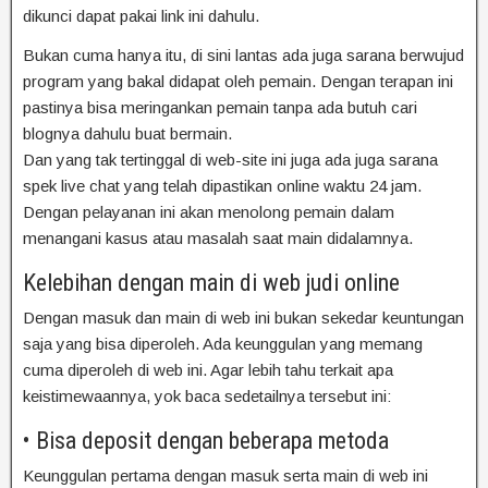
dikunci dapat pakai link ini dahulu.
Bukan cuma hanya itu, di sini lantas ada juga sarana berwujud
program yang bakal didapat oleh pemain. Dengan terapan ini
pastinya bisa meringankan pemain tanpa ada butuh cari
blognya dahulu buat bermain.
Dan yang tak tertinggal di web-site ini juga ada juga sarana
spek live chat yang telah dipastikan online waktu 24 jam.
Dengan pelayanan ini akan menolong pemain dalam
menangani kasus atau masalah saat main didalamnya.
Kelebihan dengan main di web judi online
Dengan masuk dan main di web ini bukan sekedar keuntungan
saja yang bisa diperoleh. Ada keunggulan yang memang
cuma diperoleh di web ini. Agar lebih tahu terkait apa
keistimewaannya, yok baca sedetailnya tersebut ini:
• Bisa deposit dengan beberapa metoda
Keunggulan pertama dengan masuk serta main di web ini