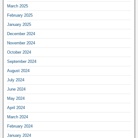
March 2025
February 2025
January 2025
December 2024
November 2024
October 2024
September 2024
August 2024
July 2024
June 2024
May 2024
April 2024
March 2024
February 2024
January 2024