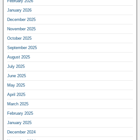
February 2026
January 2026
December 2025
November 2025
October 2025
September 2025
August 2025
July 2025
June 2025
May 2025
April 2025
March 2025
February 2025
January 2025
December 2024