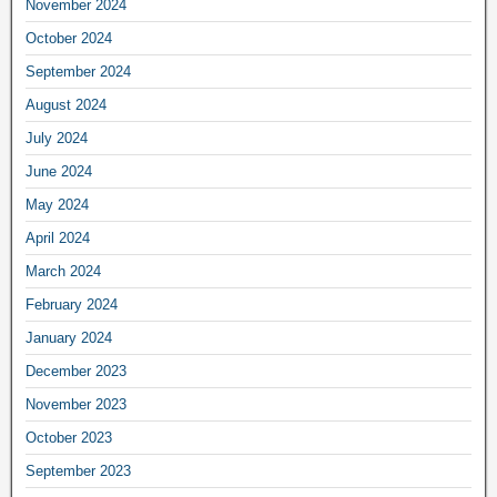
November 2024
October 2024
September 2024
August 2024
July 2024
June 2024
May 2024
April 2024
March 2024
February 2024
January 2024
December 2023
November 2023
October 2023
September 2023