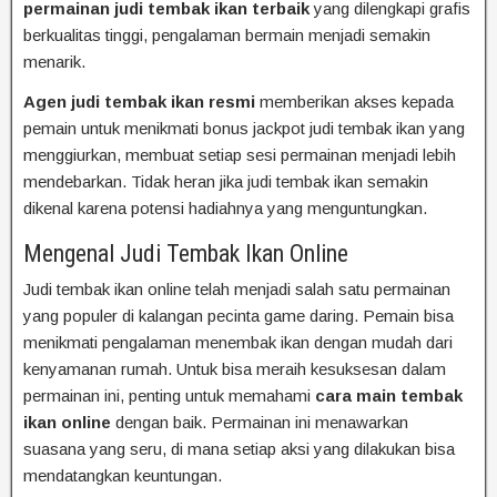
permainan judi tembak ikan terbaik
yang dilengkapi grafis
berkualitas tinggi, pengalaman bermain menjadi semakin
menarik.
Agen judi tembak ikan resmi
memberikan akses kepada
pemain untuk menikmati bonus jackpot judi tembak ikan yang
menggiurkan, membuat setiap sesi permainan menjadi lebih
mendebarkan. Tidak heran jika judi tembak ikan semakin
dikenal karena potensi hadiahnya yang menguntungkan.
Mengenal Judi Tembak Ikan Online
Judi tembak ikan online telah menjadi salah satu permainan
yang populer di kalangan pecinta game daring. Pemain bisa
menikmati pengalaman menembak ikan dengan mudah dari
kenyamanan rumah. Untuk bisa meraih kesuksesan dalam
permainan ini, penting untuk memahami
cara main tembak
ikan online
dengan baik. Permainan ini menawarkan
suasana yang seru, di mana setiap aksi yang dilakukan bisa
mendatangkan keuntungan.