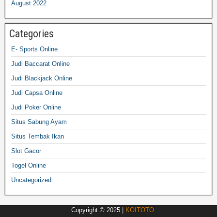
August 2022
Categories
E- Sports Online
Judi Baccarat Online
Judi Blackjack Online
Judi Capsa Online
Judi Poker Online
Situs Sabung Ayam
Situs Tembak Ikan
Slot Gacor
Togel Online
Uncategorized
Copyright © 2025 |
KOITOTO