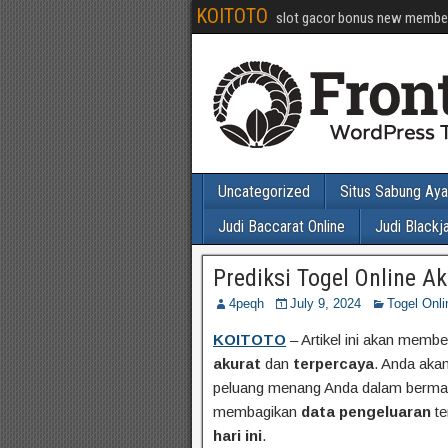
KOITOTO
slot gacor bonus new membe
Uncategorized
Situs Sabung Ay
Judi Baccarat Online
Judi Blackj
Prediksi Togel Online A
4peqh
July 9, 2024
Togel Onli
KOITOTO
– Artikel ini akan membe
akurat
dan
terpercaya
. Anda aka
peluang menang Anda dalam berma
membagikan
data pengeluaran
te
hari ini
.