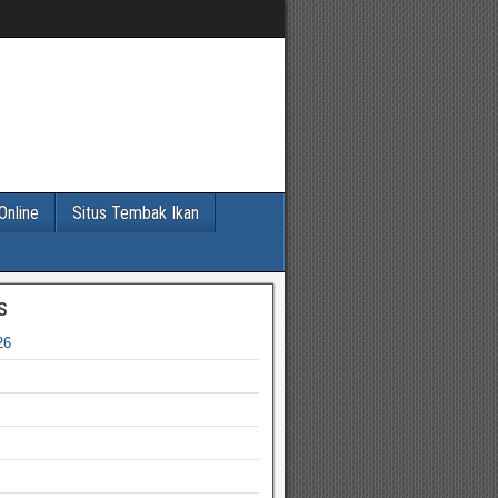
Online
Situs Tembak Ikan
s
26