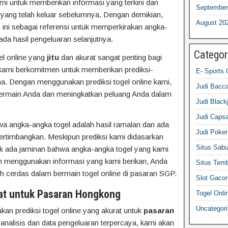
mi untuk memberikan informasi yang terkini dan
September
 yang telah keluar sebelumnya. Dengan demikian,
August 20
ini sebagai referensi untuk memperkirakan angka-
da hasil pengeluaran selanjutnya.
Categor
el online yang
jitu
dan akurat sangat penting bagi
, kami berkomitmen untuk memberikan prediksi-
E- Sports 
na. Dengan menggunakan prediksi togel online kami,
Judi Bacca
bermain Anda dan meningkatkan peluang Anda dalam
Judi Black
Judi Capsa
hwa angka-angka togel adalah hasil ramalan dan ada
Judi Poker
pertimbangkan. Meskipun prediksi kami didasarkan
Situs Sab
dak ada jaminan bahwa angka-angka togel yang kami
an menggunakan informasi yang kami berikan, Anda
Situs Tem
h cerdas dalam bermain togel online di pasaran SGP.
Slot Gacor
rat untuk Pasaran Hongkong
Togel Onli
Uncategor
an prediksi togel online yang akurat untuk
pasaran
nalisis dan data pengeluaran terpercaya, kami akan