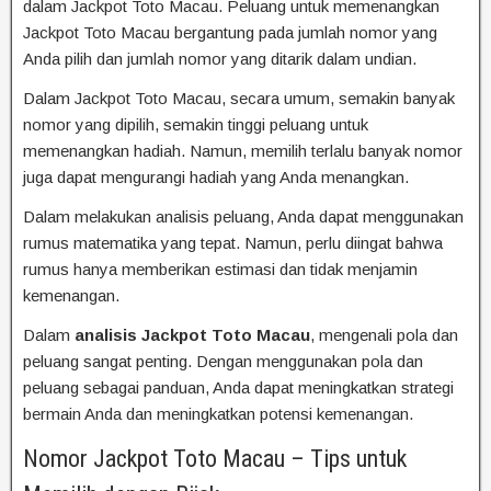
dalam Jackpot Toto Macau. Peluang untuk memenangkan
Jackpot Toto Macau bergantung pada jumlah nomor yang
Anda pilih dan jumlah nomor yang ditarik dalam undian.
Dalam Jackpot Toto Macau, secara umum, semakin banyak
nomor yang dipilih, semakin tinggi peluang untuk
memenangkan hadiah. Namun, memilih terlalu banyak nomor
juga dapat mengurangi hadiah yang Anda menangkan.
Dalam melakukan analisis peluang, Anda dapat menggunakan
rumus matematika yang tepat. Namun, perlu diingat bahwa
rumus hanya memberikan estimasi dan tidak menjamin
kemenangan.
Dalam
analisis Jackpot Toto Macau
, mengenali pola dan
peluang sangat penting. Dengan menggunakan pola dan
peluang sebagai panduan, Anda dapat meningkatkan strategi
bermain Anda dan meningkatkan potensi kemenangan.
Nomor Jackpot Toto Macau – Tips untuk