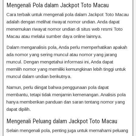
Mengenali Pola dalam Jackpot Toto Macau
Cara terbaik untuk mengenali pola dalam Jackpot Toto Macau
adalah dengan melihat riwayat nomor undian. Anda dapat
menemukan riwayat nomor undian di situs web resmi Toto
Macau atau melalui sumber daya online lainnya.
Dalam menganalisis pola, Anda perlu memperhatikan apakah
ada nomor yang sering muncul atau nomor yang jarang
muncul. Dengan mengetahui informasi ini, Anda dapat
memilih nomor yang memiliki kemungkinan lebih tinggi untuk
muncul dalam undian berikutnya.
Namun, perlu diingat bahwa penggunaan pola dapat
membantu, tetapi tidak menjamin kemenangan. Analisis pola
hanya memberikan panduan dan saran tentang nomor yang
dapat dipilih.
Mengenali Peluang dalam Jackpot Toto Macau
Selain mengenali pola, penting juga untuk memahami peluang