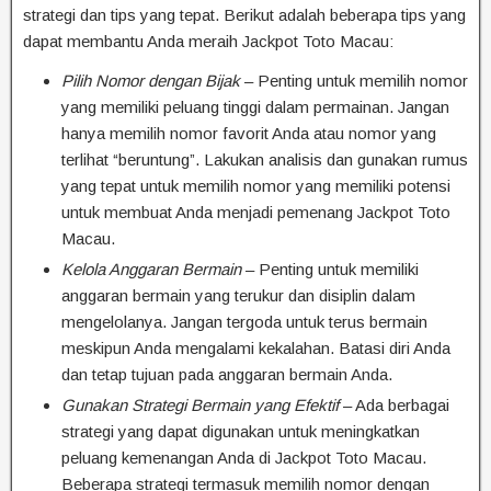
strategi dan tips yang tepat. Berikut adalah beberapa tips yang
dapat membantu Anda meraih Jackpot Toto Macau:
Pilih Nomor dengan Bijak
– Penting untuk memilih nomor
yang memiliki peluang tinggi dalam permainan. Jangan
hanya memilih nomor favorit Anda atau nomor yang
terlihat “beruntung”. Lakukan analisis dan gunakan rumus
yang tepat untuk memilih nomor yang memiliki potensi
untuk membuat Anda menjadi pemenang Jackpot Toto
Macau.
Kelola Anggaran Bermain
– Penting untuk memiliki
anggaran bermain yang terukur dan disiplin dalam
mengelolanya. Jangan tergoda untuk terus bermain
meskipun Anda mengalami kekalahan. Batasi diri Anda
dan tetap tujuan pada anggaran bermain Anda.
Gunakan Strategi Bermain yang Efektif
– Ada berbagai
strategi yang dapat digunakan untuk meningkatkan
peluang kemenangan Anda di Jackpot Toto Macau.
Beberapa strategi termasuk memilih nomor dengan