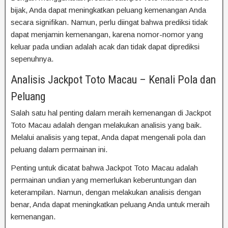
bijak, Anda dapat meningkatkan peluang kemenangan Anda
secara signifikan. Namun, perlu diingat bahwa prediksi tidak
dapat menjamin kemenangan, karena nomor-nomor yang
keluar pada undian adalah acak dan tidak dapat diprediksi
sepenuhnya.
Analisis Jackpot Toto Macau – Kenali Pola dan
Peluang
Salah satu hal penting dalam meraih kemenangan di Jackpot
Toto Macau adalah dengan melakukan analisis yang baik.
Melalui analisis yang tepat, Anda dapat mengenali pola dan
peluang dalam permainan ini.
Penting untuk dicatat bahwa Jackpot Toto Macau adalah
permainan undian yang memerlukan keberuntungan dan
keterampilan. Namun, dengan melakukan analisis dengan
benar, Anda dapat meningkatkan peluang Anda untuk meraih
kemenangan.