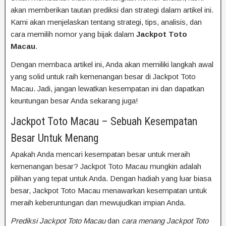
akan memberikan tautan prediksi dan strategi dalam artikel ini.
Kami akan menjelaskan tentang strategi, tips, analisis, dan
cara memilih nomor yang bijak dalam
Jackpot Toto
Macau
.
Dengan membaca artikel ini, Anda akan memiliki langkah awal
yang solid untuk raih kemenangan besar di Jackpot Toto
Macau. Jadi, jangan lewatkan kesempatan ini dan dapatkan
keuntungan besar Anda sekarang juga!
Jackpot Toto Macau – Sebuah Kesempatan
Besar Untuk Menang
Apakah Anda mencari kesempatan besar untuk meraih
kemenangan besar? Jackpot Toto Macau mungkin adalah
pilihan yang tepat untuk Anda. Dengan hadiah yang luar biasa
besar, Jackpot Toto Macau menawarkan kesempatan untuk
meraih keberuntungan dan mewujudkan impian Anda.
Prediksi Jackpot Toto Macau
dan
cara menang Jackpot Toto