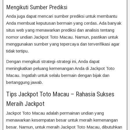
Mengikuti Sumber Prediksi
Anda juga dapat mencari sumber prediksi untuk membantu
Anda membuat keputusan bermain yang cerdas. Ada banyak
situs web yang menawarkan prediksi dan analisis tentang
nomor undian Jackpot Toto Macau. Namun, pastikan untuk
menggunakan sumber yang tepercaya dan terverifikasi agar
tidak tertipu.
Dengan mengikuti strategi-strategi ini, Anda dapat
meningkatkan peluang kemenangan Anda di Jackpot Toto
Macau. Ingatlah untuk selalu bermain dengan bijak dan
bertanggung jawab.
Tips Jackpot Toto Macau – Rahasia Sukses
Meraih Jackpot
Jackpot Toto Macau adalah permainan undian yang
menawarkan kesempatan besar untuk meraih kemenangan
besar. Namun, untuk meraih Jackpot Toto Macau, dibutuhkan