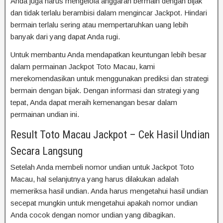
Anda juga harus mengelola anggaran bermain dengan bijak
dan tidak terlalu berambisi dalam mengincar Jackpot. Hindari
bermain terlalu sering atau mempertaruhkan uang lebih
banyak dari yang dapat Anda rugi.
Untuk membantu Anda mendapatkan keuntungan lebih besar
dalam permainan Jackpot Toto Macau, kami
merekomendasikan untuk menggunakan prediksi dan strategi
bermain dengan bijak. Dengan informasi dan strategi yang
tepat, Anda dapat meraih kemenangan besar dalam
permainan undian ini.
Result Toto Macau Jackpot – Cek Hasil Undian
Secara Langsung
Setelah Anda membeli nomor undian untuk Jackpot Toto
Macau, hal selanjutnya yang harus dilakukan adalah
memeriksa hasil undian. Anda harus mengetahui hasil undian
secepat mungkin untuk mengetahui apakah nomor undian
Anda cocok dengan nomor undian yang dibagikan.