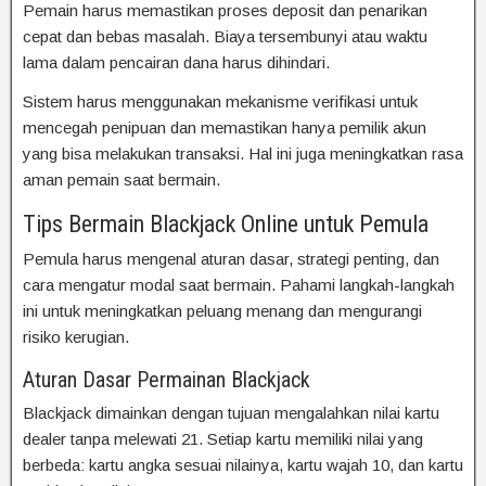
Pemain harus memastikan proses deposit dan penarikan
cepat dan bebas masalah. Biaya tersembunyi atau waktu
lama dalam pencairan dana harus dihindari.
Sistem harus menggunakan mekanisme verifikasi untuk
mencegah penipuan dan memastikan hanya pemilik akun
yang bisa melakukan transaksi. Hal ini juga meningkatkan rasa
aman pemain saat bermain.
Tips Bermain Blackjack Online untuk Pemula
Pemula harus mengenal aturan dasar, strategi penting, dan
cara mengatur modal saat bermain. Pahami langkah-langkah
ini untuk meningkatkan peluang menang dan mengurangi
risiko kerugian.
Aturan Dasar Permainan Blackjack
Blackjack dimainkan dengan tujuan mengalahkan nilai kartu
dealer tanpa melewati 21. Setiap kartu memiliki nilai yang
berbeda: kartu angka sesuai nilainya, kartu wajah 10, dan kartu