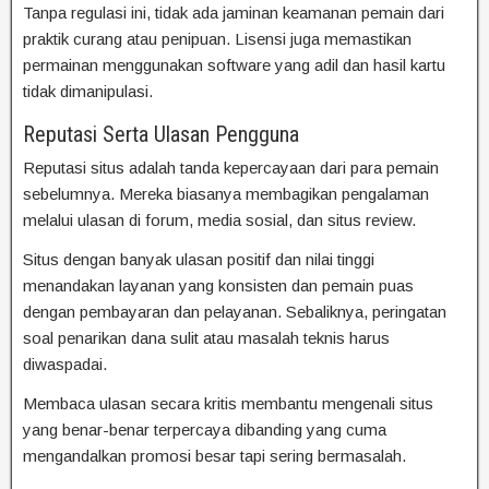
Tanpa regulasi ini, tidak ada jaminan keamanan pemain dari
praktik curang atau penipuan. Lisensi juga memastikan
permainan menggunakan software yang adil dan hasil kartu
tidak dimanipulasi.
Reputasi Serta Ulasan Pengguna
Reputasi situs adalah tanda kepercayaan dari para pemain
sebelumnya. Mereka biasanya membagikan pengalaman
melalui ulasan di forum, media sosial, dan situs review.
Situs dengan banyak ulasan positif dan nilai tinggi
menandakan layanan yang konsisten dan pemain puas
dengan pembayaran dan pelayanan. Sebaliknya, peringatan
soal penarikan dana sulit atau masalah teknis harus
diwaspadai.
Membaca ulasan secara kritis membantu mengenali situs
yang benar-benar terpercaya dibanding yang cuma
mengandalkan promosi besar tapi sering bermasalah.