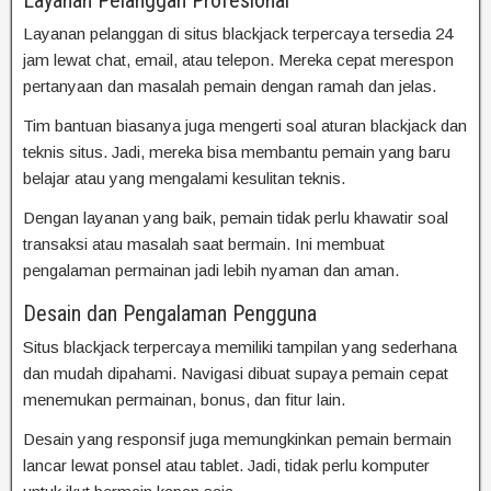
Layanan pelanggan di situs blackjack terpercaya tersedia 24
jam lewat chat, email, atau telepon. Mereka cepat merespon
pertanyaan dan masalah pemain dengan ramah dan jelas.
Tim bantuan biasanya juga mengerti soal aturan blackjack dan
teknis situs. Jadi, mereka bisa membantu pemain yang baru
belajar atau yang mengalami kesulitan teknis.
Dengan layanan yang baik, pemain tidak perlu khawatir soal
transaksi atau masalah saat bermain. Ini membuat
pengalaman permainan jadi lebih nyaman dan aman.
Desain dan Pengalaman Pengguna
Situs blackjack terpercaya memiliki tampilan yang sederhana
dan mudah dipahami. Navigasi dibuat supaya pemain cepat
menemukan permainan, bonus, dan fitur lain.
Desain yang responsif juga memungkinkan pemain bermain
lancar lewat ponsel atau tablet. Jadi, tidak perlu komputer