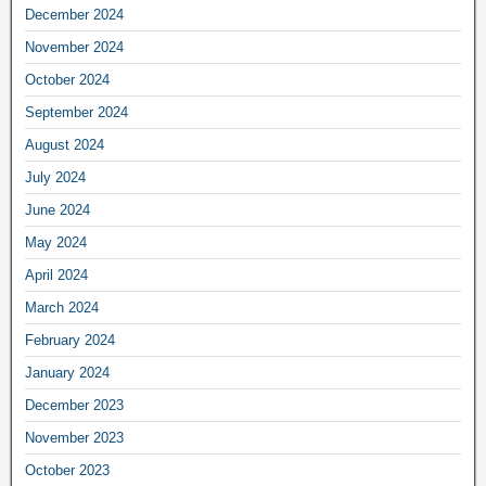
December 2024
November 2024
October 2024
September 2024
August 2024
July 2024
June 2024
May 2024
April 2024
March 2024
February 2024
January 2024
December 2023
November 2023
October 2023