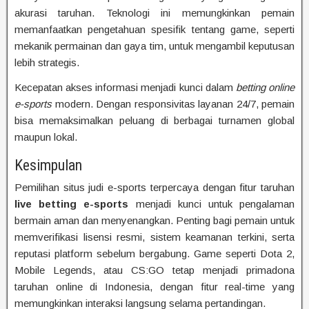
akurasi taruhan. Teknologi ini memungkinkan pemain
memanfaatkan pengetahuan spesifik tentang game, seperti
mekanik permainan dan gaya tim, untuk mengambil keputusan
lebih strategis.
Kecepatan akses informasi menjadi kunci dalam
betting online
e-sports
modern. Dengan responsivitas layanan 24/7, pemain
bisa memaksimalkan peluang di berbagai turnamen global
maupun lokal.
Kesimpulan
Pemilihan situs judi e-sports terpercaya dengan fitur taruhan
live betting e-sports
menjadi kunci untuk pengalaman
bermain aman dan menyenangkan. Penting bagi pemain untuk
memverifikasi lisensi resmi, sistem keamanan terkini, serta
reputasi platform sebelum bergabung. Game seperti Dota 2,
Mobile Legends, atau CS:GO tetap menjadi primadona
taruhan online di Indonesia, dengan fitur real-time yang
memungkinkan interaksi langsung selama pertandingan.