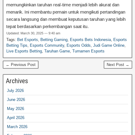
memungkinkan taruhan real-time menjadi lebih akurat dan
menarik. Ini membantu pemain untuk mengikuti pertandingan
secara langsung dan membuat keputusan taruhan yang lebih
tepat berdasarkan perkembangan saat itu.
Updated: March 30, 2025 — 9:40 am
Tags:
Bet Esports
,
Betting Gaming
,
Esports Bets Indonesia
,
Esports
Betting Tips
,
Esports Community
,
Esports Odds
,
Judi Game Online
,
Live Esports Betting
,
Taruhan Game
,
Turnamen Esports
← Previous Post
Next Post →
Archives
July 2026
June 2026
May 2026
April 2026
March 2026