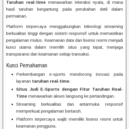
Taruhan real-time
menawarkan interaksi nyata, di mana
hasil taruhan bergantung pada perubahan detil dalam
permainan.
Platform terpercaya menggabungkan teknologi streaming
berkualitas tinggi dengan sistem responsif untuk memastikan
pengalaman mulus. Keamanan data dan lisensi resmi menjadi
kunci utama dalam memilih situs yang tepat, menjaga
transparansi dan keamanan setiap transaksi.
Kunci Pemahaman
Perkembangan e-sports mendorong inovasi pada
layanan
taruhan real-time
.
Situs Judi E-Sports dengan Fitur Taruhan Real-
Time
menawarkan akses langsung ke pertandingan.
Streaming berkualitas dan antarmuka responsif
memperkuat pengalaman bertaruh.
Platform terpercaya wajib memiliki lisensi resmi untuk
keamanan pengguna.