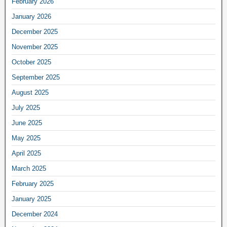
February 2026
January 2026
December 2025
November 2025
October 2025
September 2025
August 2025
July 2025
June 2025
May 2025
April 2025
March 2025
February 2025
January 2025
December 2024