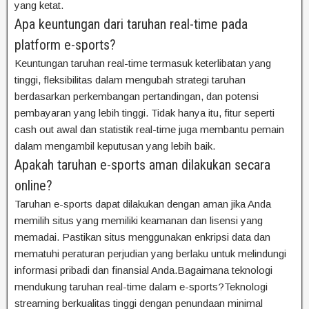
yang ketat.
Apa keuntungan dari taruhan real-time pada
platform e-sports?
Keuntungan taruhan real-time termasuk keterlibatan yang
tinggi, fleksibilitas dalam mengubah strategi taruhan
berdasarkan perkembangan pertandingan, dan potensi
pembayaran yang lebih tinggi. Tidak hanya itu, fitur seperti
cash out awal dan statistik real-time juga membantu pemain
dalam mengambil keputusan yang lebih baik.
Apakah taruhan e-sports aman dilakukan secara
online?
Taruhan e-sports dapat dilakukan dengan aman jika Anda
memilih situs yang memiliki keamanan dan lisensi yang
memadai. Pastikan situs menggunakan enkripsi data dan
mematuhi peraturan perjudian yang berlaku untuk melindungi
informasi pribadi dan finansial Anda.Bagaimana teknologi
mendukung taruhan real-time dalam e-sports?Teknologi
streaming berkualitas tinggi dengan penundaan minimal